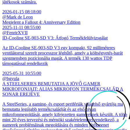
játékosok számára.
2026-01-15 08:18:00
@Mark de Leon
Megjelent a Fallout 4: Anniversary Edition
2025-11-11 08:55:00
@FenrirXVII
ID-Cooling SE-903-SD V3: Átfogó Termékfelülvizsgálat
Az ID-Cooling SE-903-SD V3 egy kompakt, 92 milliméteres
ventilátorral szerelt processzor léghűtő, amely a költségvetés-barát
szegmensben pozicionálja magát. A termék 130 wattos TDP
támogatással rendelkezik
2025-05-31 10:55:00
@bgyula
A STEELSERIES BEMUTATJA A JÖVŐ GAMER
MIKROFONJAIT: ALIAS MIKROFON TERMÉKCSALÁD A
SONAR EREJÉVE
A SteelSeries, a gaming- és esport perifériák világelső gyártója ma
bemutatta legújabb termékcsaládját és az első olyan
mikrofonmegoldását, amely kifejezetten gamereknek készült. A több
mint 20 éves tervezési és mérnöki szakértelemmel rendelkező, a
gamerek problémáinak megoldására és minden játékmenet