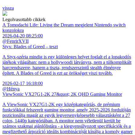
vissza
Legolvasottabb cikkek
A Tomodachi Life: Living the Dream megjelent Nintendo switch
konzolokra
2026-04-20 08:25:00
@FenrirXVII
Styx: Blades of Greed – teszt
A Styx-széria mindig is egy különleges helyet foglalt el a lopakodós
játékok világában: nem a hollywoodi látványra, nem a túlkomplikált
harcrendszerre, hanem a tiszta, rendszerszintű stealth élményre
épített. A Blades of Greed is ezt az örökséget viszi tovább.
2026-02-17 16:18:00
@Hénya
ViewSonic VX27G1-2K 27&quot; 2K QHD Gaming Monitor
A ViewSonic VX27G1-2K egy középkategóriás, de prémium
funkciókkal felszerelt gaming monitor, amely 2025-2026 fordulóján
pozicionálja magát az egyik legversenyképesebb választásként a 27
colos, 1440p kategóriában. A monitor nem véletlenül került be
számos szakmai ajánlólistára - a kiegyensúlyozott specifikációk és a
megfizethető árpozíció ideális kombinációját kínálja a komoly gamer