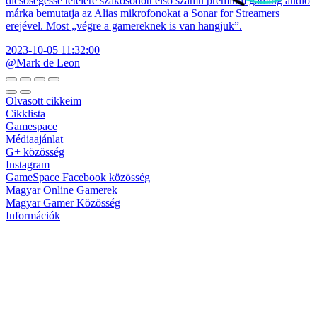
dicsőségessé tételére szakosodott első számú prémium gaming audio
márka bemutatja az Alias mikrofonokat a Sonar for Streamers
erejével. Most „végre a gamereknek is van hangjuk”.
2023-10-05 11:32:00
@Mark de Leon
Olvasott cikkeim
Cikklista
Gamespace
Médiaajánlat
G+ közösség
Instagram
GameSpace Facebook közösség
Magyar Online Gamerek
Magyar Gamer Közösség
Információk