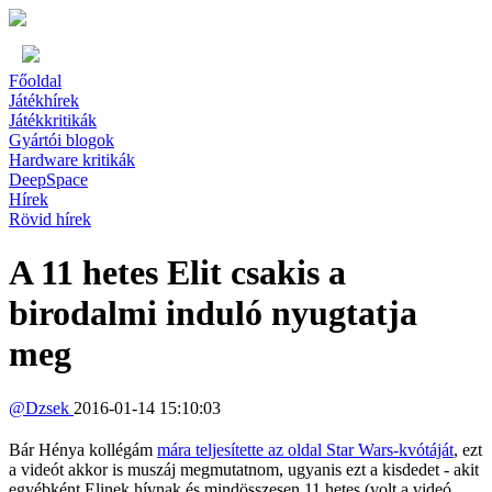
Főoldal
Játékhírek
Játékkritikák
Gyártói blogok
Hardware kritikák
DeepSpace
Hírek
Rövid hírek
A 11 hetes Elit csakis a
birodalmi induló nyugtatja
meg
@
Dzsek
2016-01-14 15:10:03
Bár Hénya kollégám
mára teljesítette az oldal Star Wars-kvótáját
, ezt
a videót akkor is muszáj megmutatnom, ugyanis ezt a kisdedet - akit
egyébként Elinek hívnak és mindösszesen 11 hetes (volt a videó