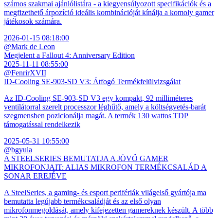
számos szakmai ajánlólistára - a kiegyensúlyozott specifikációk és a
megfizethető árpozíció ideális kombinációját kínálja a komoly gamer
játékosok számára.
2026-01-15 08:18:00
@Mark de Leon
Megjelent a Fallout 4: Anniversary Edition
2025-11-11 08:55:00
@FenrirXVII
ID-Cooling SE-903-SD V3: Átfogó Termékfelülvizsgálat
Az ID-Cooling SE-903-SD V3 egy kompakt, 92 milliméteres
ventilátorral szerelt processzor léghűtő, amely a költségvetés-barát
szegmensben pozicionálja magát. A termék 130 wattos TDP
támogatással rendelkezik
2025-05-31 10:55:00
@bgyula
A STEELSERIES BEMUTATJA A JÖVŐ GAMER
MIKROFONJAIT: ALIAS MIKROFON TERMÉKCSALÁD A
SONAR EREJÉVE
A SteelSeries, a gaming- és esport perifériák világelső gyártója ma
bemutatta legújabb termékcsaládját és az első olyan
mikrofonmegoldását, amely kifejezetten gamereknek készült. A több