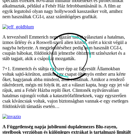
speciális effektek 80%-ánál miniatűr modelleket és pirotechnikát
alkalmaztak, például a Fehér Ház felrobbantásánál is. A film az
egyik legutolsó olyan nagy hollywoodi kasszasiker volt, amihez
nem használtak CGI-t, azaz számítógépes grafikát.
A tervezésnél Emmerich nem igazán tudott választani a hatalmas,
izmos űrlény és a Roswell-szerű alien között, ezért a kicsit végül a
nagyba helyezte. A megjelenítéséhez pedig nem használt CGI-t,
csupán bábokat, földönkívüli jelmezbe öltöztetett színészeket és a
stáb tagjait, akik a csápokat mozgatták.
7+1. Emmerich és stábja egyszer épp az Egyesült Államokban
voltak sajtó-körúton, amikor egy csapat öltönyös ember arra kérte
őket, hagyjanak abba mindent, amit csinálnak. Amikor a rendező
rákérdezett, mégis mi folyik itt, azt a választ kapta, hogy egy jet vár
rájuk, ami a Fehér Házba repíti őket. Clintonék nyilvánvalóan
hatalmas rajongói voltak a katasztrófafilmeknek, vagy egyszerűen
csak kíváncsiak voltak, vajon biztonságban vannak-e egy esetleges
földönkívüli támadás esetén…
A Függetlenség napja jubileumi duplalemezes Blu-rayen,
steelbook verzióban és különleges extrákat is tartalmazó limitált