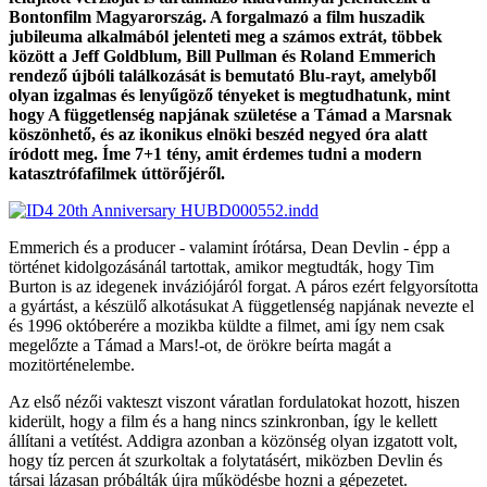
Bontonfilm Magyarország. A forgalmazó a film huszadik
jubileuma alkalmából jelenteti meg a számos extrát, többek
között a Jeff Goldblum, Bill Pullman és Roland Emmerich
rendező újbóli találkozását is bemutató Blu-rayt, amelyből
olyan izgalmas és lenyűgöző tényeket is megtudhatunk, mint
hogy A függetlenség napjának születése a Támad a Marsnak
köszönhető, és az ikonikus elnöki beszéd negyed óra alatt
íródott meg. Íme 7+1 tény, amit érdemes tudni a modern
katasztrófafilmek úttörőjéről.
Emmerich és a producer - valamint írótársa, Dean Devlin - épp a
történet kidolgozásánál tartottak, amikor megtudták, hogy Tim
Burton is az idegenek inváziójáról forgat. A páros ezért felgyorsította
a gyártást, a készülő alkotásukat A függetlenség napjának nevezte el
és 1996 októberére a mozikba küldte a filmet, ami így nem csak
megelőzte a Támad a Mars!-ot, de örökre beírta magát a
mozitörténelembe.
Az első nézői vakteszt viszont váratlan fordulatokat hozott, hiszen
kiderült, hogy a film és a hang nincs szinkronban, így le kellett
állítani a vetítést. Addigra azonban a közönség olyan izgatott volt,
hogy tíz percen át szurkoltak a folytatásért, miközben Devlin és
társai lázasan próbálták újra működésbe hozni a gépezetet.