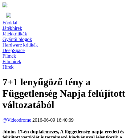
Főoldal
Játékhírek
Játékkritikák
Gyártói blogok
Hardware kritikák
DeepSpace
Filmek
Filmhírek
Hírek
7+1 lenyűgöző tény a
Függetlenség Napja felújított
változatából
@
Videodrome
2016-06-09 16:40:09
Június 17-én duplalemezes, A függetlenség napja eredeti és
felújított verzióját is tartalmazó kiadvánnyal jelentkezik a