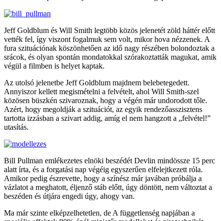
Jeff Goldblum és Will Smith legtöbb közös jelenetét zöld háttér előtt
vették fel, így viszont fogalmuk sem volt, mikor hova nézzenek. A
fura szituációnak köszönhetően az idő nagy részében bolondoztak a
srácok, és olyan spontán mondatokkal szórakoztatták magukat, amik
végül a filmben is helyet kaptak.
Az utolsó jelenetbe Jeff Goldblum majdnem belebetegedett.
Annyiszor kellett megismételni a felvételt, ahol Will Smith-szel
közösen büszkén szivaroznak, hogy a végén már undorodott tőle.
Azért, hogy megoldják a szituációt, az egyik rendezőasszisztens
tartotta izzásban a szivart addig, amíg el nem hangzott a „felvétel!”
utasítás.
Bill Pullman emlékezetes elnöki beszédét Devlin mindössze 15 perc
alatt írta, és a forgatási nap végéig egyszerűen elfelejtkezett róla.
Amikor pedig észrevette, hogy a színész már javában próbálja a
vázlatot a meghatott, éljenző stáb előtt, úgy döntött, nem változtat a
beszéden és útjára engedi úgy, ahogy van.
Ma már szinte elképzelhetetlen, de A függetlenség napjában a