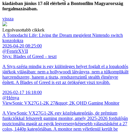
kiadásban június 17-től elérhető a Bontonfilm Magyarország
forgalmazásában.
vissza
Legolvasottabb cikkek
A Tomodachi Life: Living the Dream megjelent Nintendo switch
konzolokra
2026-04-20 08:25:00
@FenrirXVII
Styx: Blades of Greed – teszt
A Styx-széria mindig is egy különleges helyet foglalt el a lopakodós
játékok világában: nem a hollywoodi látványra, nem a túlkomplikált
harcrendszerre, hanem a tiszta, rendszerszintű stealth élményre
épített. A Blades of Greed is ezt az örökséget viszi tovább.
2026-02-17 16:18:00
@Hénya
ViewSonic VX27G1-2K 27&quot; 2K QHD Gaming Monitor
A ViewSonic VX27G1-2K egy középkategóriás, de prémium
funkciókkal felszerelt gaming monitor, amely 2025-2026 fordulóján
pozicionálja magát az egyik legversenyképesebb választásként a 27
colos, 1440p kategóriában. A monitor nem véletlenül került be