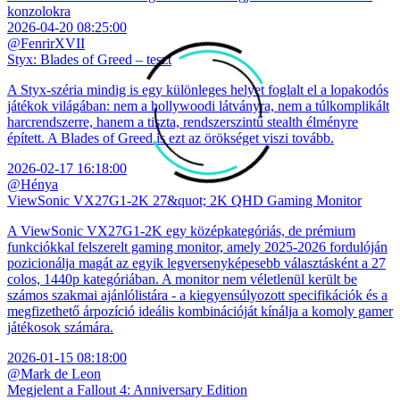
konzolokra
2026-04-20 08:25:00
@FenrirXVII
Styx: Blades of Greed – teszt
A Styx-széria mindig is egy különleges helyet foglalt el a lopakodós
játékok világában: nem a hollywoodi látványra, nem a túlkomplikált
harcrendszerre, hanem a tiszta, rendszerszintű stealth élményre
épített. A Blades of Greed is ezt az örökséget viszi tovább.
2026-02-17 16:18:00
@Hénya
ViewSonic VX27G1-2K 27&quot; 2K QHD Gaming Monitor
A ViewSonic VX27G1-2K egy középkategóriás, de prémium
funkciókkal felszerelt gaming monitor, amely 2025-2026 fordulóján
pozicionálja magát az egyik legversenyképesebb választásként a 27
colos, 1440p kategóriában. A monitor nem véletlenül került be
számos szakmai ajánlólistára - a kiegyensúlyozott specifikációk és a
megfizethető árpozíció ideális kombinációját kínálja a komoly gamer
játékosok számára.
2026-01-15 08:18:00
@Mark de Leon
Megjelent a Fallout 4: Anniversary Edition