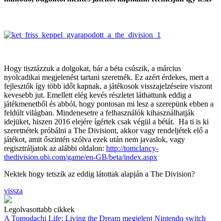
Hogy tisztázzuk a dolgokat, bár a béta csúszik, a március
nyolcadikai megjelenést tartani szeretnék. Ez azért érdekes, mert a
fejlesztők így több időt kapnak, a játékosok visszajelzéseire viszont
kevesebb jut. Emellett elég kevés részletet láthattunk eddig a
játékmenetből és abból, hogy pontosan mi lesz a szerepünk ebben a
feldúlt világban. Mindenesetre a felhasználók kihasználhatják
idejüket, hiszen 2016 elejére ígértek csak végül a bétát. Ha ti is ki
szeretnétek próbálni a The Divisiont, akkor vagy rendeljétek elő a
játékot, amit őszintén szólva ezek után nem javaslok, vagy
regisztráljatok az alábbi oldalon:
http://tomclancy-
thedivision.ubi.com/game/en-GB/beta/index.aspx
Nektek hogy tetszik az eddig látottak alapján a The Division?
vissza
Legolvasottabb cikkek
A Tomodachi Life: Living the Dream megjelent Nintendo switch