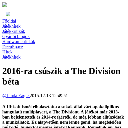
Főoldal
Játékhírek
Játékkritikák
Gyártói blogok
Hardware kritikák
DeepSpace
Hírek
Játékhírek
2016-ra csúszik a The Division
béta
@
Linda Eagle
2015-12-13 12:49:51
A Ubisoft ismét elhalasztotta a sokak által várt apokaliptikus
hangulatú multiplayert, a The Divisiont. A játékot már 2013-
ban bejelentették és 2014-re ígérték, de még jobban elhúzódtak
a munkálatok. Ez alapvetően nem lenne gond, ha megfelelően
működő, bugoktól mentes játékot kapnánk. Reméljük így lesz.