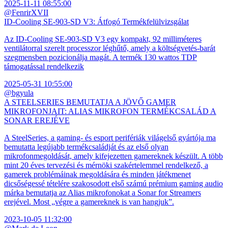
2025-11-11 08:55:00
@FenrirXVII
ID-Cooling SE-903-SD V3: Átfogó Termékfelülvizsgálat
Az ID-Cooling SE-903-SD V3 egy kompakt, 92 milliméteres
ventilátorral szerelt processzor léghűtő, amely a költségvetés-barát
szegmensben pozicionálja magát. A termék 130 wattos TDP
támogatással rendelkezik
2025-05-31 10:55:00
@bgyula
A STEELSERIES BEMUTATJA A JÖVŐ GAMER
MIKROFONJAIT: ALIAS MIKROFON TERMÉKCSALÁD A
SONAR EREJÉVE
A SteelSeries, a gaming- és esport perifériák világelső gyártója ma
bemutatta legújabb termékcsaládját és az első olyan
mikrofonmegoldását, amely kifejezetten gamereknek készült. A több
mint 20 éves tervezési és mérnöki szakértelemmel rendelkező, a
gamerek problémáinak megoldására és minden játékmenet
dicsőségessé tételére szakosodott első számú prémium gaming audio
márka bemutatja az Alias mikrofonokat a Sonar for Streamers
erejével. Most „végre a gamereknek is van hangjuk”.
2023-10-05 11:32:00