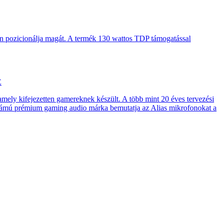
en pozicionálja magát. A termék 130 wattos TDP támogatással
E
 amely kifejezetten gamereknek készült. A több mint 20 éves tervezési
számú prémium gaming audio márka bemutatja az Alias mikrofonokat a