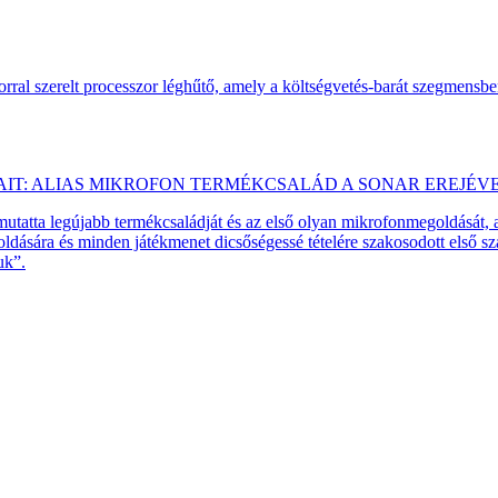
ral szerelt processzor léghűtő, amely a költségvetés-barát szegmensb
AIT: ALIAS MIKROFON TERMÉKCSALÁD A SONAR EREJÉV
emutatta legújabb termékcsaládját és az első olyan mikrofonmegoldását,
dására és minden játékmenet dicsőségessé tételére szakosodott első 
uk”.