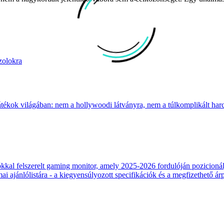
zolokra
átékok világában: nem a hollywoodi látványra, nem a túlkomplikált harcr
 felszerelt gaming monitor, amely 2025-2026 fordulóján pozicionálja
 ajánlólistára - a kiegyensúlyozott specifikációk és a megfizethető ár