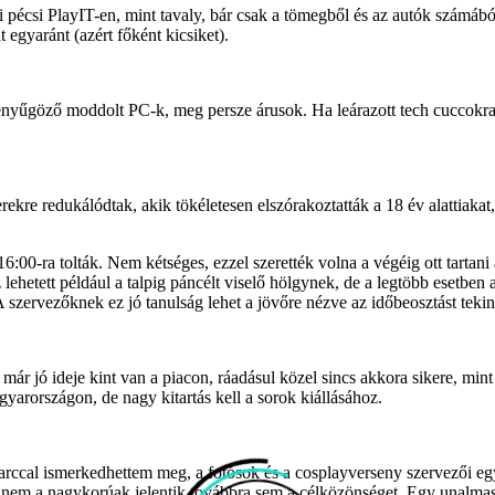
i pécsi PlayIT-en, mint tavaly, bár csak a tömegből és az autók számáb
egyaránt (azért főként kicsiket).
nyűgöző moddolt PC-k, meg persze árusok. Ha leárazott tech cuccokra, 
rekre redukálódtak, akik tökéletesen elszórakoztatták a 18 év alattia
:00-ra tolták. Nem kétséges, ezzel szerették volna a végéig ott tartani
ehetett például a talpig páncélt viselő hölgynek, de a legtöbb esetben
 szervezőknek ez jó tanulság lehet a jövőre nézve az időbeosztást tekin
 már jó ideje kint van a piacon, ráadásul közel sincs akkora sikere, mi
rországon, de nagy kitartás kell a sorok kiállásához.
új arccal ismerkedhettem meg, a fotósok és a cosplayverseny szervezői 
 nem a nagykorúak jelentik továbbra sem a célközönséget. Egy unalmas 