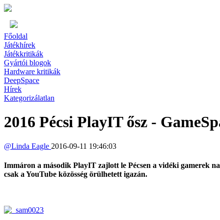
Főoldal
Játékhírek
Játékkritikák
Gyártói blogok
Hardware kritikák
DeepSpace
Hírek
Kategorizálatlan
2016 Pécsi PlayIT ősz - GameS
@
Linda Eagle
2016-09-11 19:46:03
Immáron a második PlayIT zajlott le Pécsen a vidéki gamerek nag
csak a YouTube közösség örülhetett igazán.