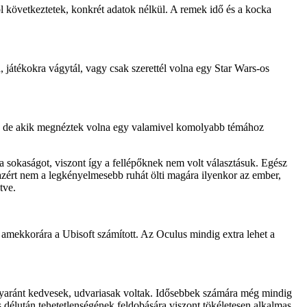
ól következtetek, konkrét adatok nélkül. A remek idő és a kocka
játékokra vágytál, vagy csak szerettél volna egy Star Wars-os
kat, de akik megnéztek volna egy valamivel komolyabb témához
 a sokaságot, viszont így a fellépőknek nem volt választásuk. Egész
 azért nem a legkényelmesebb ruhát ölti magára ilyenkor az ember,
tve.
nt amekkorára a Ubisoft számított. Az Oculus mindig extra lehet a
egyaránt kedvesek, udvariasak voltak. Idősebbek számára még mindig
délután tehetetlenségének feldobására viszont tökéletesen alkalmas.