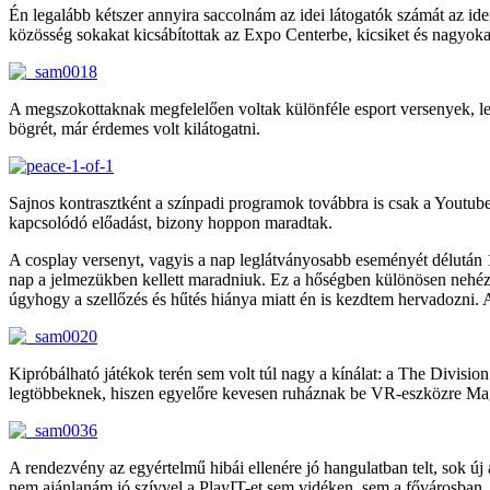
Én legalább kétszer annyira saccolnám az idei látogatók számát az ide
közösség sokakat kicsábítottak az Expo Centerbe, kicsiket és nagyokat 
A megszokottaknak megfelelően voltak különféle esport versenyek, le
bögrét, már érdemes volt kilátogatni.
Sajnos kontrasztként a színpadi programok továbbra is csak a Youtube
kapcsolódó előadást, bizony hoppon maradtak.
A cosplay versenyt, vagyis a nap leglátványosabb eseményét délután 16
nap a jelmezükben kellett maradniuk. Ez a hőségben különösen nehéz l
úgyhogy a szellőzés és hűtés hiánya miatt én is kezdtem hervadozni. A
Kipróbálható játékok terén sem volt túl nagy a kínálat: a The Division
legtöbbeknek, hiszen egyelőre kevesen ruháznak be VR-eszközre Magya
A rendezvény az egyértelmű hibái ellenére jó hangulatban telt, sok 
nem ajánlanám jó szívvel a PlayIT-et sem vidéken, sem a fővárosban,