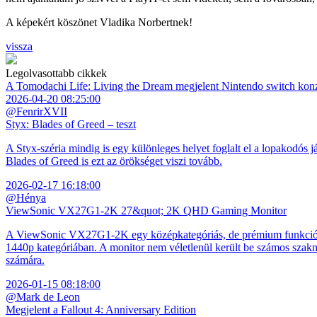
A képekért köszönet Vladika Norbertnek!
vissza
Legolvasottabb cikkek
A Tomodachi Life: Living the Dream megjelent Nintendo switch kon
2026-04-20 08:25:00
@FenrirXVII
Styx: Blades of Greed – teszt
A Styx-széria mindig is egy különleges helyet foglalt el a lopakodós j
Blades of Greed is ezt az örökséget viszi tovább.
2026-02-17 16:18:00
@Hénya
ViewSonic VX27G1-2K 27&quot; 2K QHD Gaming Monitor
A ViewSonic VX27G1-2K egy középkategóriás, de prémium funkciókkal
1440p kategóriában. A monitor nem véletlenül került be számos szakmai
számára.
2026-01-15 08:18:00
@Mark de Leon
Megjelent a Fallout 4: Anniversary Edition