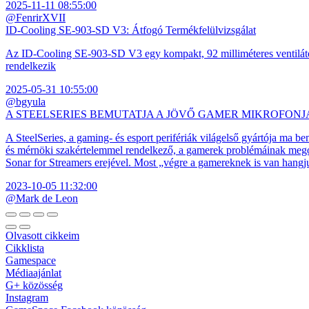
2025-11-11 08:55:00
@FenrirXVII
ID-Cooling SE-903-SD V3: Átfogó Termékfelülvizsgálat
Az ID-Cooling SE-903-SD V3 egy kompakt, 92 milliméteres ventilátor
rendelkezik
2025-05-31 10:55:00
@bgyula
A STEELSERIES BEMUTATJA A JÖVŐ GAMER MIKROFONJ
A SteelSeries, a gaming- és esport perifériák világelső gyártója ma b
és mérnöki szakértelemmel rendelkező, a gamerek problémáinak megol
Sonar for Streamers erejével. Most „végre a gamereknek is van hangj
2023-10-05 11:32:00
@Mark de Leon
Olvasott cikkeim
Cikklista
Gamespace
Médiaajánlat
G+ közösség
Instagram