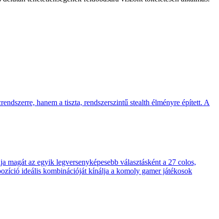
endszerre, hanem a tiszta, rendszerszintű stealth élményre épített. A
 magát az egyik legversenyképesebb választásként a 27 colos,
pozíció ideális kombinációját kínálja a komoly gamer játékosok