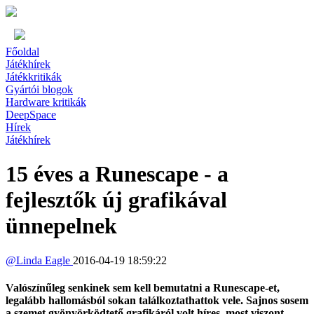
Főoldal
Játékhírek
Játékkritikák
Gyártói blogok
Hardware kritikák
DeepSpace
Hírek
Játékhírek
15 éves a Runescape - a
fejlesztők új grafikával
ünnepelnek
@
Linda Eagle
2016-04-19 18:59:22
Valószínűleg senkinek sem kell bemutatni a Runescape-et,
legalább hallomásból sokan találkoztathattok vele. Sajnos sosem
a szemet gyönyörködtető grafikáról volt híres, most viszont