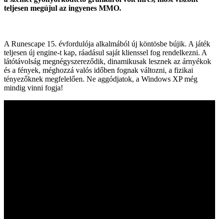
teljesen megújul az ingyenes MMO.
A Runescape 15. évfordulója alkalmából új köntösbe bújik. A játék
teljesen új engine-t kap, ráadásul saját klienssel fog rendelkezni. A
látótávolság megnégyszereződik, dinamikusak lesznek az árnyékok
és a fények, méghozzá valós időben fognak változni, a fizikai
tényezőknek megfelelően. Ne aggódjatok, a Windows XP még
mindig vinni fogja!