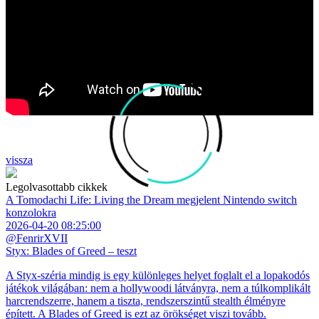
vissza
Legolvasottabb cikkek
A Tomodachi Life: Living the Dream megjelent Nintendo switch
konzolokra
2026-04-20 08:25:00
@FenrirXVII
Styx: Blades of Greed – teszt
A Styx-széria mindig is egy különleges helyet foglalt el a lopakodós
játékok világában: nem a hollywoodi látványra, nem a túlkomplikált
harcrendszerre, hanem a tiszta, rendszerszintű stealth élményre
épített. A Blades of Greed is ezt az örökséget viszi tovább.