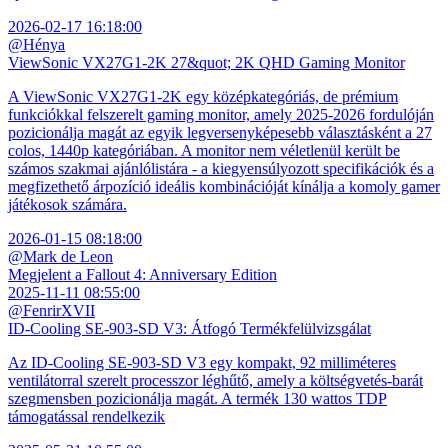
2026-02-17 16:18:00
@Hénya
ViewSonic VX27G1-2K 27&quot; 2K QHD Gaming Monitor
A ViewSonic VX27G1-2K egy középkategóriás, de prémium
funkciókkal felszerelt gaming monitor, amely 2025-2026 fordulóján
pozicionálja magát az egyik legversenyképesebb választásként a 27
colos, 1440p kategóriában. A monitor nem véletlenül került be
számos szakmai ajánlólistára - a kiegyensúlyozott specifikációk és a
megfizethető árpozíció ideális kombinációját kínálja a komoly gamer
játékosok számára.
2026-01-15 08:18:00
@Mark de Leon
Megjelent a Fallout 4: Anniversary Edition
2025-11-11 08:55:00
@FenrirXVII
ID-Cooling SE-903-SD V3: Átfogó Termékfelülvizsgálat
Az ID-Cooling SE-903-SD V3 egy kompakt, 92 milliméteres
ventilátorral szerelt processzor léghűtő, amely a költségvetés-barát
szegmensben pozicionálja magát. A termék 130 wattos TDP
támogatással rendelkezik