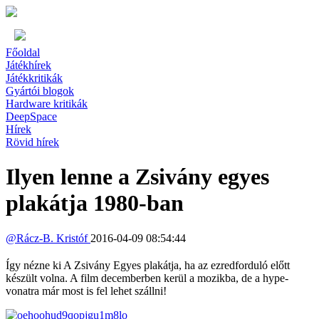
Főoldal
Játékhírek
Játékkritikák
Gyártói blogok
Hardware kritikák
DeepSpace
Hírek
Rövid hírek
Ilyen lenne a Zsivány egyes
plakátja 1980-ban
@
Rácz-B. Kristóf
2016-04-09 08:54:44
Így nézne ki A Zsivány Egyes plakátja, ha az ezredforduló előtt
készült volna. A film decemberben kerül a mozikba, de a hype-
vonatra már most is fel lehet szállni!