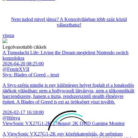
Nem tudod mivel játssz? A Konzolvilágban több száz közül
választhatsz!
vissza
Legolvasottabb cikkek
A Tomodachi Life: Living the Dream megjelent Nintendo switch
konzolokra
2026-04-20 08:25:00
@FenrirXVII
Styx: Blades of Greed – teszt
A Styx-széria mindig is egy különleges helyet foglalt el a lopakodós
játékok világában: nem a hollywoodi látványra, nem a túlkomplikált
harcrendszerre, hanem a tiszta, rendszerszintű stealth élményre
épített. A Blades of Greed is ezt az örökséget viszi tovább.
2026-02-17 16:18:00
@Hénya
ViewSonic VX27G1-2K 27&quot; 2K QHD Gaming Monitor
A ViewSonic VX27G1-2K egy középkategóriás, de prémium