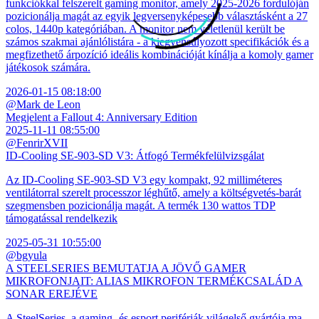
funkciókkal felszerelt gaming monitor, amely 2025-2026 fordulóján
pozicionálja magát az egyik legversenyképesebb választásként a 27
colos, 1440p kategóriában. A monitor nem véletlenül került be
számos szakmai ajánlólistára - a kiegyensúlyozott specifikációk és a
megfizethető árpozíció ideális kombinációját kínálja a komoly gamer
játékosok számára.
2026-01-15 08:18:00
@Mark de Leon
Megjelent a Fallout 4: Anniversary Edition
2025-11-11 08:55:00
@FenrirXVII
ID-Cooling SE-903-SD V3: Átfogó Termékfelülvizsgálat
Az ID-Cooling SE-903-SD V3 egy kompakt, 92 milliméteres
ventilátorral szerelt processzor léghűtő, amely a költségvetés-barát
szegmensben pozicionálja magát. A termék 130 wattos TDP
támogatással rendelkezik
2025-05-31 10:55:00
@bgyula
A STEELSERIES BEMUTATJA A JÖVŐ GAMER
MIKROFONJAIT: ALIAS MIKROFON TERMÉKCSALÁD A
SONAR EREJÉVE
A SteelSeries, a gaming- és esport perifériák világelső gyártója ma