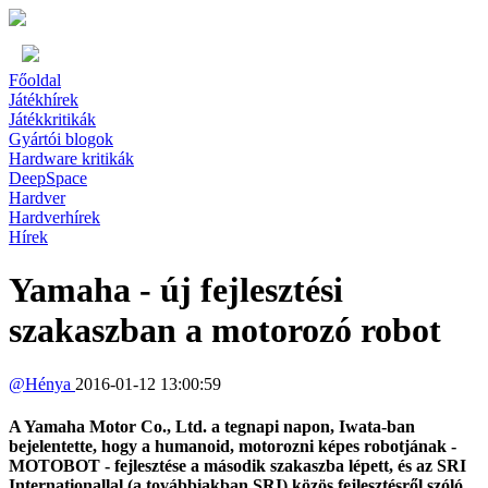
Főoldal
Játékhírek
Játékkritikák
Gyártói blogok
Hardware kritikák
DeepSpace
Hardver
Hardverhírek
Hírek
Yamaha - új fejlesztési
szakaszban a motorozó robot
@
Hénya
2016-01-12 13:00:59
A Yamaha Motor Co., Ltd. a tegnapi napon, Iwata-ban
bejelentette, hogy a humanoid, motorozni képes robotjának -
MOTOBOT - fejlesztése a második szakaszba lépett, és az SRI
Internationallal (a továbbiakban SRI) közös fejlesztésről szóló