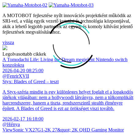
A MOTOBOT fejlesztése nyílt innovációs projektként működik az
SRI-vel, a világ egyik vezető kutatási és technológia központjával,
akik a lehető legjobb partnerek az egyedi és komoly kihívást jelentő
fejlesztések megvalósításához.
vissza
Legolvasottabb cikkek
A Tomodachi Life: Living the Dream megjelent Nintendo switch
konzolokra
2026-04-20 08:25:00
@FenrirXVII
Styx: Blades of Greed – teszt
A Styx-széria mindig is egy különleges helyet foglalt el a lopakodós
játékok világában: nem a hollywoodi látványra, nem a túlkomplikált
harcrendszerre, hanem a tiszta, rendszerszintű stealth élményre
épített. A Blades of Greed is ezt az örökséget viszi tovább.
2026-02-17 16:18:00
@Hénya
ViewSonic VX27G1-2K 27&quot; 2K QHD Gaming Monitor