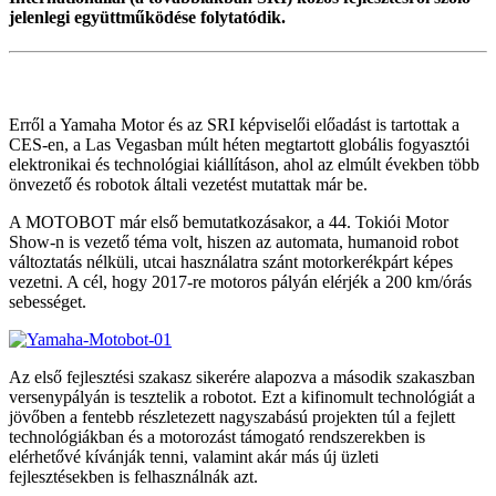
jelenlegi együttműködése folytatódik.
Erről a Yamaha Motor és az SRI képviselői előadást is tartottak a
CES-en, a Las Vegasban múlt héten megtartott globális fogyasztói
elektronikai és technológiai kiállításon, ahol az elmúlt években több
önvezető és robotok általi vezetést mutattak már be.
A MOTOBOT már első bemutatkozásakor, a 44. Tokiói Motor
Show-n is vezető téma volt, hiszen az automata, humanoid robot
változtatás nélküli, utcai használatra szánt motorkerékpárt képes
vezetni. A cél, hogy 2017-re motoros pályán elérjék a 200 km/órás
sebességet.
Az első fejlesztési szakasz sikerére alapozva a második szakaszban
versenypályán is tesztelik a robotot. Ezt a kifinomult technológiát a
jövőben a fentebb részletezett nagyszabású projekten túl a fejlett
technológiákban és a motorozást támogató rendszerekben is
elérhetővé kívánják tenni, valamint akár más új üzleti
fejlesztésekben is felhasználnák azt.