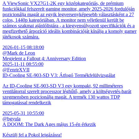
A ViewSonic VX27G1-2K egy középkategóriás, de prémium
funkciókkal felszerelt gaming monitor, amely 2025-2026 fordulóján
pozicionálja magát az egyik legversenyképesebb választásként a 27
colos, 1440p kategóriában. A monitor nem véletlenül került be
számos szakmai ajánlólistára - a kiegyensúlyozott specifikációk és a
megfizethető árpozíció ideális kombinációját kínálja a komoly gamer
játékosok számára.
2026-01-15 08:18:00
@Mark de Leon
Megjelent a Fallout 4: Anniversary Edition
2025-11-11 08:55:00
@FenrirXVII
ID-Cooling SE-903-SD V3: Átfogó Termékfelülvizsgálat
Az ID-Cooling SE-903-SD V3 egy kompakt, 92 milliméteres
ventilátorral szerelt processzor léghűtő, amely a költségvetés-barát
szegmensben pozicionálja magát. A termék 130 wattos TDP
támogatással rendelkezik
2025-05-31 10:55:00
@bgyula
A DOOM: The Dark Ages május 15-én érkezik
Készülj fel a Pokol leigázásra!