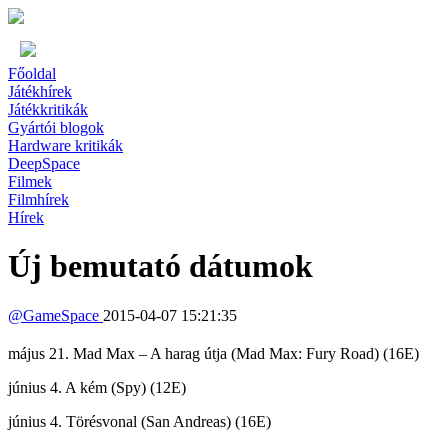
Főoldal
Játékhírek
Játékkritikák
Gyártói blogok
Hardware kritikák
DeepSpace
Filmek
Filmhírek
Hírek
Új bemutató dátumok
@
GameSpace
2015-04-07 15:21:35
május 21. Mad Max – A harag útja (Mad Max: Fury Road) (16E)
június 4. A kém (Spy) (12E)
június 4. Törésvonal (San Andreas) (16E)