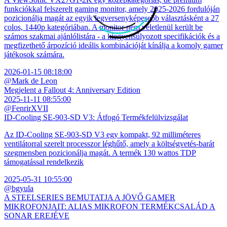
funkciókkal felszerelt gaming monitor, amely 2025-2026 fordulóján
pozicionálja magát az egyik legversenyképesebb választásként a 27
colos, 1440p kategóriában. A monitor nem véletlenül került be
számos szakmai ajánlólistára - a kiegyensúlyozott specifikációk és a
megfizethető árpozíció ideális kombinációját kínálja a komoly gamer
játékosok számára.
2026-01-15 08:18:00
@Mark de Leon
Megjelent a Fallout 4: Anniversary Edition
2025-11-11 08:55:00
@FenrirXVII
ID-Cooling SE-903-SD V3: Átfogó Termékfelülvizsgálat
Az ID-Cooling SE-903-SD V3 egy kompakt, 92 milliméteres
ventilátorral szerelt processzor léghűtő, amely a költségvetés-barát
szegmensben pozicionálja magát. A termék 130 wattos TDP
támogatással rendelkezik
2025-05-31 10:55:00
@bgyula
A STEELSERIES BEMUTATJA A JÖVŐ GAMER
MIKROFONJAIT: ALIAS MIKROFON TERMÉKCSALÁD A
SONAR EREJÉVE