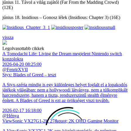
június 11. Távol a világ zajától (Far From the Madding Crowd)
(12E)
június 18. Insidious – Gonosz lélek (Insidious: Chapter 3) (16E)
vissza
Legolvasottabb cikkek
A Tomodachi Life: Living the Dream megjelent Nintendo switch
konzolokra
2026-04-20 08:25:00
@FenrirXVII
Styx: Blades of Greed – teszt
A Styx-széria mindig is egy különleges helyet foglalt el a lopakodós
játékok világában: nem a hollywoodi látványra, nem a túlkomplikált
harcrendszerre, hanem a tiszta, rendszerszintű stealth élményre
épített. A Blades of Greed is ezt az örökséget viszi tovább.
2026-02-17 16:18:00
@Hénya
ViewSonic VX27G1-2K 27&quot; 2K QHD Gaming Monitor
A ViewSonic VX27G1-2K egy középkategóriás, de prémium