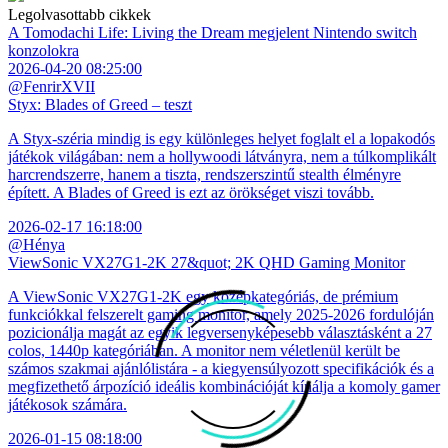
Legolvasottabb cikkek
A Tomodachi Life: Living the Dream megjelent Nintendo switch
konzolokra
2026-04-20 08:25:00
@FenrirXVII
Styx: Blades of Greed – teszt
A Styx-széria mindig is egy különleges helyet foglalt el a lopakodós
játékok világában: nem a hollywoodi látványra, nem a túlkomplikált
harcrendszerre, hanem a tiszta, rendszerszintű stealth élményre
épített. A Blades of Greed is ezt az örökséget viszi tovább.
2026-02-17 16:18:00
@Hénya
ViewSonic VX27G1-2K 27&quot; 2K QHD Gaming Monitor
A ViewSonic VX27G1-2K egy középkategóriás, de prémium
funkciókkal felszerelt gaming monitor, amely 2025-2026 fordulóján
pozicionálja magát az egyik legversenyképesebb választásként a 27
colos, 1440p kategóriában. A monitor nem véletlenül került be
számos szakmai ajánlólistára - a kiegyensúlyozott specifikációk és a
megfizethető árpozíció ideális kombinációját kínálja a komoly gamer
játékosok számára.
2026-01-15 08:18:00