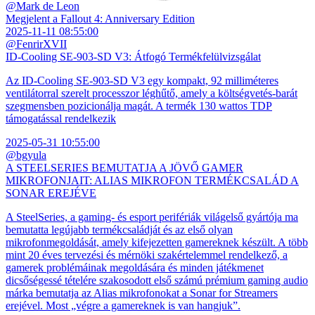
@Mark de Leon
Megjelent a Fallout 4: Anniversary Edition
2025-11-11 08:55:00
@FenrirXVII
ID-Cooling SE-903-SD V3: Átfogó Termékfelülvizsgálat
Az ID-Cooling SE-903-SD V3 egy kompakt, 92 milliméteres
ventilátorral szerelt processzor léghűtő, amely a költségvetés-barát
szegmensben pozicionálja magát. A termék 130 wattos TDP
támogatással rendelkezik
2025-05-31 10:55:00
@bgyula
A STEELSERIES BEMUTATJA A JÖVŐ GAMER
MIKROFONJAIT: ALIAS MIKROFON TERMÉKCSALÁD A
SONAR EREJÉVE
A SteelSeries, a gaming- és esport perifériák világelső gyártója ma
bemutatta legújabb termékcsaládját és az első olyan
mikrofonmegoldását, amely kifejezetten gamereknek készült. A több
mint 20 éves tervezési és mérnöki szakértelemmel rendelkező, a
gamerek problémáinak megoldására és minden játékmenet
dicsőségessé tételére szakosodott első számú prémium gaming audio
márka bemutatja az Alias mikrofonokat a Sonar for Streamers
erejével. Most „végre a gamereknek is van hangjuk”.