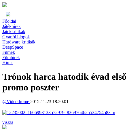
Főoldal
Játékhírek
Játékkritikák
Gyártói blogok
Hardware kritikák
DeepSpace
Filmek
Filmhírek
Hírek
Trónok harca hatodik évad első
promo poszter
@
Videodrome
2015-11-23 18:20:01
vissza