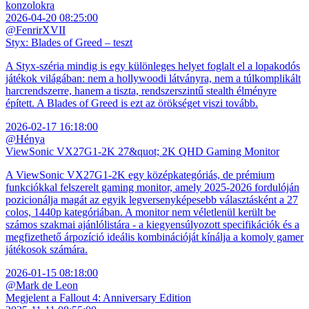
konzolokra
2026-04-20 08:25:00
@FenrirXVII
Styx: Blades of Greed – teszt
A Styx-széria mindig is egy különleges helyet foglalt el a lopakodós
játékok világában: nem a hollywoodi látványra, nem a túlkomplikált
harcrendszerre, hanem a tiszta, rendszerszintű stealth élményre
épített. A Blades of Greed is ezt az örökséget viszi tovább.
2026-02-17 16:18:00
@Hénya
ViewSonic VX27G1-2K 27&quot; 2K QHD Gaming Monitor
A ViewSonic VX27G1-2K egy középkategóriás, de prémium
funkciókkal felszerelt gaming monitor, amely 2025-2026 fordulóján
pozicionálja magát az egyik legversenyképesebb választásként a 27
colos, 1440p kategóriában. A monitor nem véletlenül került be
számos szakmai ajánlólistára - a kiegyensúlyozott specifikációk és a
megfizethető árpozíció ideális kombinációját kínálja a komoly gamer
játékosok számára.
2026-01-15 08:18:00
@Mark de Leon
Megjelent a Fallout 4: Anniversary Edition