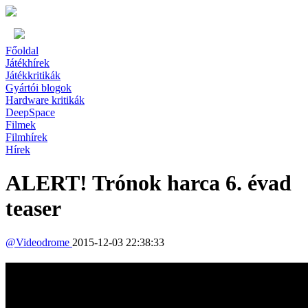
Főoldal
Játékhírek
Játékkritikák
Gyártói blogok
Hardware kritikák
DeepSpace
Filmek
Filmhírek
Hírek
ALERT! Trónok harca 6. évad
teaser
@
Videodrome
2015-12-03 22:38:33