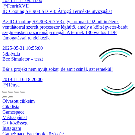
2025-11-11 08:55:00
@FenrirXVII
ID-Cooling SE-903-SD V3: Átfogó Termékfelülvizsgálat
Az ID-Cooling SE-903-SD V3 egy kompakt, 92 milliméteres
ventilátorral szerelt processzor léghűtő, amely a költségvetés-barát
szegmensben pozicionálja magát. A termék 130 wattos TDP
támogatással rendelkezik
2025-05-31 10:55:00
@bgyula
Bee Simulator – teszt
Bár a projekt nem nyújt sokat, de amit csinál, azt remekül!
2019-11-16 18:20:00
@Hénya
Olvasott cikkeim
Cikklista
Gamespace
Médiaajánlat
G+ közösség
Instagram
GameSpace Facebook közösség