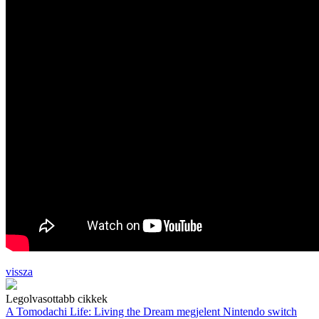
vissza
Legolvasottabb cikkek
A Tomodachi Life: Living the Dream megjelent Nintendo switch