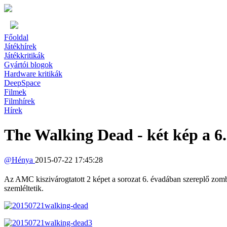
Főoldal
Játékhírek
Játékkritikák
Gyártói blogok
Hardware kritikák
DeepSpace
Filmek
Filmhírek
Hírek
The Walking Dead - két kép a 6
@
Hénya
2015-07-22 17:45:28
Az AMC kiszivárogtatott 2 képet a sorozat 6. évadában szereplő zombik
szemléltetik.