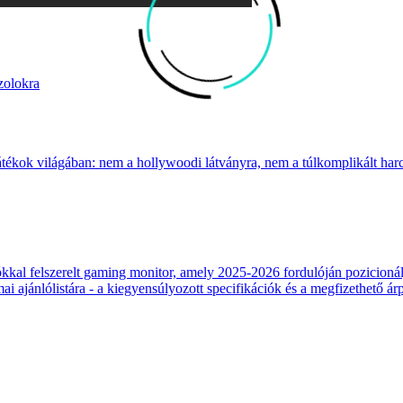
zolokra
átékok világában: nem a hollywoodi látványra, nem a túlkomplikált harcr
 felszerelt gaming monitor, amely 2025-2026 fordulóján pozicionálja
 ajánlólistára - a kiegyensúlyozott specifikációk és a megfizethető ár