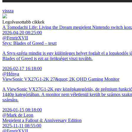
vissza
Legolvasottabb cikkek
A Tomodachi Life: Living the Dream megjelent Nintendo switch kon
2026-04-20 08:25:00
@FenrirXVII
Styx: Blades of Greed – teszt
A Styx-széria mindig is egy különleges helyet foglalt el a lopakodós j
Blades of Greed is ezt az örökséget viszi tovább.
2026-02-17 16:18:00
@Hénya
ViewSonic VX27G1-2K 27&quot; 2K QHD Gaming Monitor
A ViewSonic VX27G1-2K egy középkategóriás, de prémium funkciókkal
1440p kategóriában. A monitor nem véletlenül került be számos szakmai
számára.
2026-01-15 08:18:00
@Mark de Leon
Megjelent a Fallout 4: Anniversary Edition
2025-11-11 08:55:00
@FenrirXVII