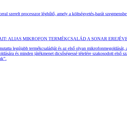
ral szerelt processzor léghűtő, amely a költségvetés-barát szegmensb
AIT: ALIAS MIKROFON TERMÉKCSALÁD A SONAR EREJÉV
emutatta legújabb termékcsaládját és az első olyan mikrofonmegoldását,
dására és minden játékmenet dicsőségessé tételére szakosodott első 
uk”.