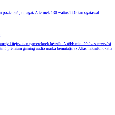
en pozicionálja magát. A termék 130 wattos TDP támogatással
E
 amely kifejezetten gamereknek készült. A több mint 20 éves tervezési
számú prémium gaming audio márka bemutatja az Alias mikrofonokat a