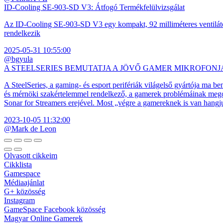
ID-Cooling SE-903-SD V3: Átfogó Termékfelülvizsgálat
Az ID-Cooling SE-903-SD V3 egy kompakt, 92 milliméteres ventilátor
rendelkezik
2025-05-31 10:55:00
@bgyula
A STEELSERIES BEMUTATJA A JÖVŐ GAMER MIKROFONJ
A SteelSeries, a gaming- és esport perifériák világelső gyártója ma b
és mérnöki szakértelemmel rendelkező, a gamerek problémáinak megol
Sonar for Streamers erejével. Most „végre a gamereknek is van hangj
2023-10-05 11:32:00
@Mark de Leon
Olvasott cikkeim
Cikklista
Gamespace
Médiaajánlat
G+ közösség
Instagram
GameSpace Facebook közösség
Magyar Online Gamerek