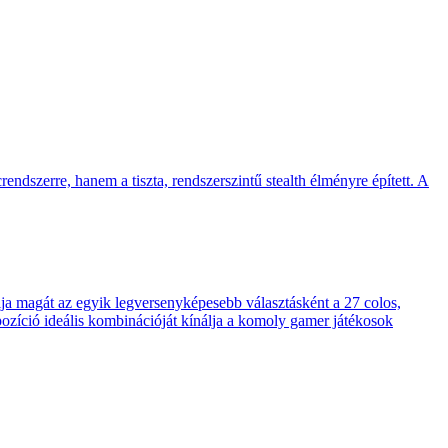
endszerre, hanem a tiszta, rendszerszintű stealth élményre épített. A
 magát az egyik legversenyképesebb választásként a 27 colos,
pozíció ideális kombinációját kínálja a komoly gamer játékosok