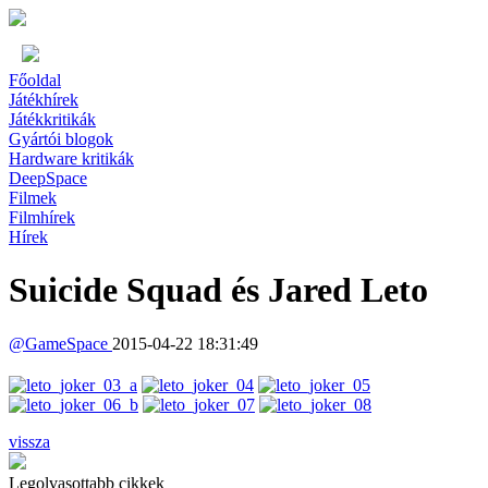
Főoldal
Játékhírek
Játékkritikák
Gyártói blogok
Hardware kritikák
DeepSpace
Filmek
Filmhírek
Hírek
Suicide Squad és Jared Leto
@
GameSpace
2015-04-22 18:31:49
vissza
Legolvasottabb cikkek