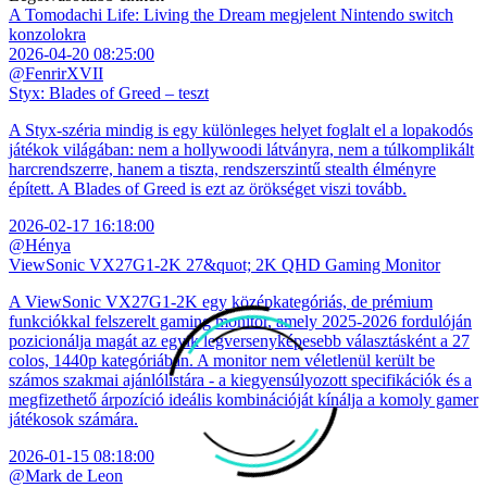
A Tomodachi Life: Living the Dream megjelent Nintendo switch
konzolokra
2026-04-20 08:25:00
@FenrirXVII
Styx: Blades of Greed – teszt
A Styx-széria mindig is egy különleges helyet foglalt el a lopakodós
játékok világában: nem a hollywoodi látványra, nem a túlkomplikált
harcrendszerre, hanem a tiszta, rendszerszintű stealth élményre
épített. A Blades of Greed is ezt az örökséget viszi tovább.
2026-02-17 16:18:00
@Hénya
ViewSonic VX27G1-2K 27&quot; 2K QHD Gaming Monitor
A ViewSonic VX27G1-2K egy középkategóriás, de prémium
funkciókkal felszerelt gaming monitor, amely 2025-2026 fordulóján
pozicionálja magát az egyik legversenyképesebb választásként a 27
colos, 1440p kategóriában. A monitor nem véletlenül került be
számos szakmai ajánlólistára - a kiegyensúlyozott specifikációk és a
megfizethető árpozíció ideális kombinációját kínálja a komoly gamer
játékosok számára.
2026-01-15 08:18:00
@Mark de Leon