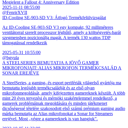
Megjelent a Fallout 4: Anniversary Edition
2025-11-11 08:55:00
@FenrirXVII
ID-Cooling SE-903-SD V3: Átfogó Termékfelülvizsgálat
Az ID-Cooling SE-903-SD V3 egy kompakt, 92 milliméteres
ventilátorral szerelt processzor léghűtő, amely a költségvetés-barát
szegmensben pozicionálja magát. A termék 130 wattos TDP
támogatással rendelkezik
2025-05-31 10:55:00
@bgyula
A STEELSERIES BEMUTATJA A JÖVŐ GAMER
MIKROFONJAIT: ALIAS MIKROFON TERMÉKCSALÁD A
SONAR EREJÉVE
A SteelSeries, a gaming- és esport perifériák világelső gyártója ma
bemutatta legújabb termékcsaládját és az első olyan
mikrofonmegoldását, amely kifejezetten gamereknek készült. A több
mint 20 éves tervezési és mérnöki szakértelemmel rendelkező, a
gamerek problémáinak megoldására és minden játékmenet
dicsőségessé tételére szakosodott első számú prémium gaming audio
márka bemutatja az Alias mikrofonokat a Sonar for Streamers
erejével. Most „végre a gamereknek is van hangjuk”.