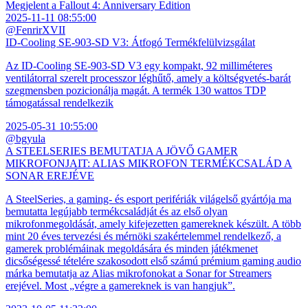
Megjelent a Fallout 4: Anniversary Edition
2025-11-11 08:55:00
@FenrirXVII
ID-Cooling SE-903-SD V3: Átfogó Termékfelülvizsgálat
Az ID-Cooling SE-903-SD V3 egy kompakt, 92 milliméteres
ventilátorral szerelt processzor léghűtő, amely a költségvetés-barát
szegmensben pozicionálja magát. A termék 130 wattos TDP
támogatással rendelkezik
2025-05-31 10:55:00
@bgyula
A STEELSERIES BEMUTATJA A JÖVŐ GAMER
MIKROFONJAIT: ALIAS MIKROFON TERMÉKCSALÁD A
SONAR EREJÉVE
A SteelSeries, a gaming- és esport perifériák világelső gyártója ma
bemutatta legújabb termékcsaládját és az első olyan
mikrofonmegoldását, amely kifejezetten gamereknek készült. A több
mint 20 éves tervezési és mérnöki szakértelemmel rendelkező, a
gamerek problémáinak megoldására és minden játékmenet
dicsőségessé tételére szakosodott első számú prémium gaming audio
márka bemutatja az Alias mikrofonokat a Sonar for Streamers
erejével. Most „végre a gamereknek is van hangjuk”.