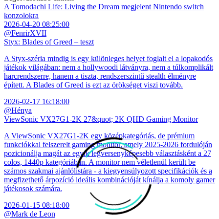
A Tomodachi Life: Living the Dream megjelent Nintendo switch
konzolokra
2026-04-20 08:25:00
@FenrirXVII
Styx: Blades of Greed – teszt
A Styx-széria mindig is egy különleges helyet foglalt el a lopakodós
játékok világában: nem a hollywoodi látványra, nem a túlkomplikált
harcrendszerre, hanem a tiszta, rendszerszintű stealth élményre
épített. A Blades of Greed is ezt az örökséget viszi tovább.
2026-02-17 16:18:00
@Hénya
ViewSonic VX27G1-2K 27&quot; 2K QHD Gaming Monitor
A ViewSonic VX27G1-2K egy középkategóriás, de prémium
funkciókkal felszerelt gaming monitor, amely 2025-2026 fordulóján
pozicionálja magát az egyik legversenyképesebb választásként a 27
colos, 1440p kategóriában. A monitor nem véletlenül került be
számos szakmai ajánlólistára - a kiegyensúlyozott specifikációk és a
megfizethető árpozíció ideális kombinációját kínálja a komoly gamer
játékosok számára.
2026-01-15 08:18:00
@Mark de Leon