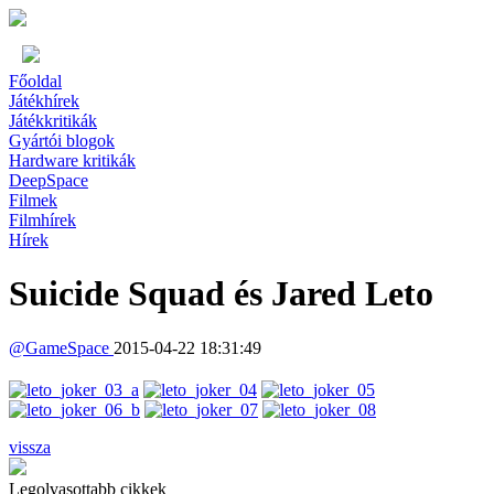
Főoldal
Játékhírek
Játékkritikák
Gyártói blogok
Hardware kritikák
DeepSpace
Filmek
Filmhírek
Hírek
Suicide Squad és Jared Leto
@
GameSpace
2015-04-22 18:31:49
vissza
Legolvasottabb cikkek