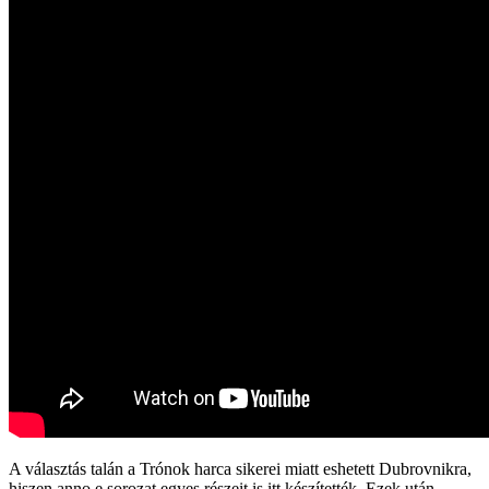
A választás talán a Trónok harca sikerei miatt eshetett Dubrovnikra,
hiszen anno e sorozat egyes részeit is itt készítették. Ezek után