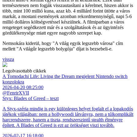
természetesen nem fogják visszautasítani a kérelmet, hiszen akkor is
több, mint 100 millió kuna, azaz kb. 4 milliárd forint ütötte a város
markát, a mostani események azonban rekordmennyiségű, napi 5-6
millió dolláros költségvetéssel készülnek. A filmiparban a város
rengeteget segédkezett már és a szolgáltatások és az ügyintézés
gördülékenysége miatt egyre nagyobb szerepet kap.
Nemsokára kiderül, hogy "A világ egyik legszebb városa" cím
mellett "A világűr legszebb bolygója" díjat is bezsebeli-e.
vissza
Legolvasottabb cikkek
A Tomodachi Life: Living the Dream megjelent Nintendo switch
konzolokra
2026-04-20 08:25:00
@FenrirXVII
Styx: Blades of Greed – teszt
A Styx-széria mindig is egy különleges helyet foglalt el a lopakodós
játékok világában: nem a hollywoodi látványra, nem a túlkomplikált
harcrendszerre, hanem a tiszta, rendszerszintű stealth élményre
épített. A Blades of Greed is ezt az örökséget viszi tovább.
2026-02-17 16:18:00