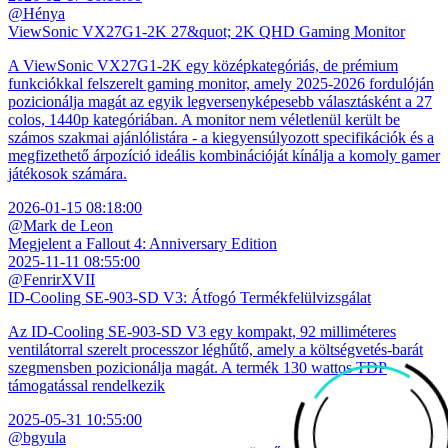
@Hénya
ViewSonic VX27G1-2K 27&quot; 2K QHD Gaming Monitor
A ViewSonic VX27G1-2K egy középkategóriás, de prémium
funkciókkal felszerelt gaming monitor, amely 2025-2026 fordulóján
pozicionálja magát az egyik legversenyképesebb választásként a 27
colos, 1440p kategóriában. A monitor nem véletlenül került be
számos szakmai ajánlólistára - a kiegyensúlyozott specifikációk és a
megfizethető árpozíció ideális kombinációját kínálja a komoly gamer
játékosok számára.
2026-01-15 08:18:00
@Mark de Leon
Megjelent a Fallout 4: Anniversary Edition
2025-11-11 08:55:00
@FenrirXVII
ID-Cooling SE-903-SD V3: Átfogó Termékfelülvizsgálat
Az ID-Cooling SE-903-SD V3 egy kompakt, 92 milliméteres
ventilátorral szerelt processzor léghűtő, amely a költségvetés-barát
szegmensben pozicionálja magát. A termék 130 wattos TDP
támogatással rendelkezik
2025-05-31 10:55:00
@bgyula