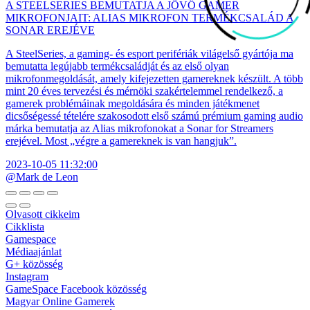
A STEELSERIES BEMUTATJA A JÖVŐ GAMER
MIKROFONJAIT: ALIAS MIKROFON TERMÉKCSALÁD A
SONAR EREJÉVE
A SteelSeries, a gaming- és esport perifériák világelső gyártója ma
bemutatta legújabb termékcsaládját és az első olyan
mikrofonmegoldását, amely kifejezetten gamereknek készült. A több
mint 20 éves tervezési és mérnöki szakértelemmel rendelkező, a
gamerek problémáinak megoldására és minden játékmenet
dicsőségessé tételére szakosodott első számú prémium gaming audio
márka bemutatja az Alias mikrofonokat a Sonar for Streamers
erejével. Most „végre a gamereknek is van hangjuk”.
2023-10-05 11:32:00
@Mark de Leon
Olvasott cikkeim
Cikklista
Gamespace
Médiaajánlat
G+ közösség
Instagram
GameSpace Facebook közösség
Magyar Online Gamerek