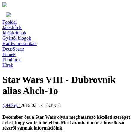
Főoldal
Játékhírek
Játékkritikák
Gyártói blogok
Hardware kritikák
DeepSpace
Filmek
Filmhírek
Hírek
Star Wars VIII - Dubrovnik
alias Ahch-To
@
Hénya
2016-02-13 16:39:16
December óta a Star Wars olyan meghatározó közéleti szerepet
ért el, hogy szinte hihetetlen. Most azonban már a következő
részről vannak információink.