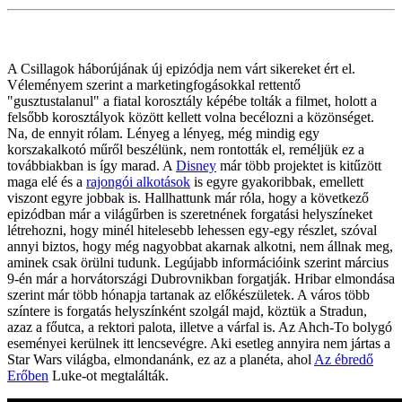
A Csillagok háborújának új epizódja nem várt sikereket ért el.
Véleményem szerint a marketingfogásokkal rettentő
"gusztustalanul" a fiatal korosztály képébe tolták a filmet, holott a
felsőbb korosztályok között kellett volna becélozni a közönséget.
Na, de ennyit rólam. Lényeg a lényeg, még mindig egy
korszakalkotó műről beszélünk, nem rontották el, reméljük ez a
továbbiakban is így marad. A
Disney
már több projektet is kitűzött
maga elé és a
rajongói alkotások
is egyre gyakoribbak, emellett
viszont egyre jobbak is. Hallhattunk már róla, hogy a következő
epizódban már a világűrben is szeretnének forgatási helyszíneket
létrehozni, hogy minél hitelesebb lehessen egy-egy részlet, szóval
annyi biztos, hogy még nagyobbat akarnak alkotni, nem állnak meg,
aminek csak örülni tudunk. Legújabb információink szerint március
9-én már a horvátországi Dubrovnikban forgatják. Hribar elmondása
szerint már több hónapja tartanak az előkészületek. A város több
színtere is forgatás helyszínként szolgál majd, köztük a Stradun,
azaz a főutca, a rektori palota, illetve a várfal is. Az Ahch-To bolygó
eseményei kerülnek itt lencsevégre. Aki esetleg annyira nem jártas a
Star Wars világba, elmondanánk, ez az a planéta, ahol
Az ébredő
Erőben
Luke-ot megtalálták.