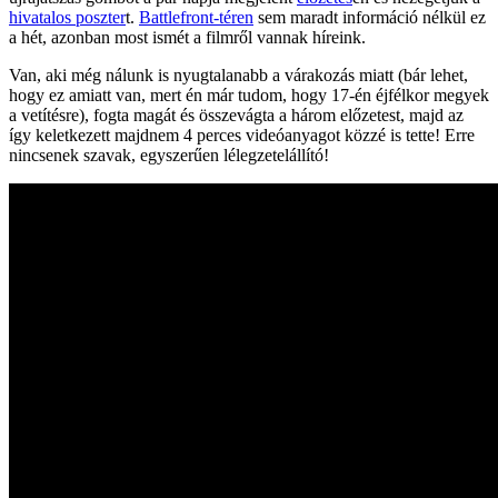
hivatalos poszter
t.
Battlefront-téren
sem maradt információ nélkül ez
a hét, azonban most ismét a filmről vannak híreink.
Van, aki még nálunk is nyugtalanabb a várakozás miatt (bár lehet,
hogy ez amiatt van, mert én már tudom, hogy 17-én éjfélkor megyek
a vetítésre), fogta magát és összevágta a három előzetest, majd az
így keletkezett majdnem 4 perces videóanyagot közzé is tette! Erre
nincsenek szavak, egyszerűen lélegzetelállító!