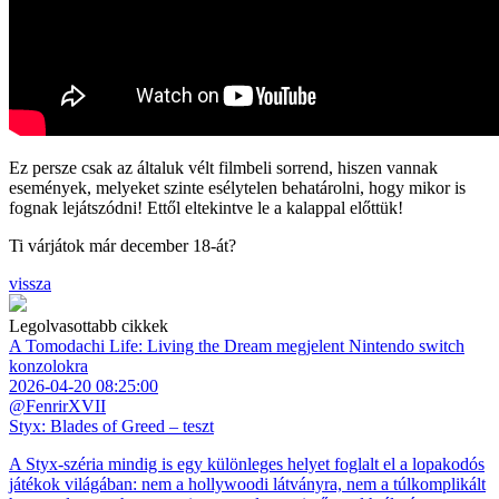
Ez persze csak az általuk vélt filmbeli sorrend, hiszen vannak
események, melyeket szinte esélytelen behatárolni, hogy mikor is
fognak lejátszódni! Ettől eltekintve le a kalappal előttük!
Ti várjátok már december 18-át?
vissza
Legolvasottabb cikkek
A Tomodachi Life: Living the Dream megjelent Nintendo switch
konzolokra
2026-04-20 08:25:00
@FenrirXVII
Styx: Blades of Greed – teszt
A Styx-széria mindig is egy különleges helyet foglalt el a lopakodós
játékok világában: nem a hollywoodi látványra, nem a túlkomplikált