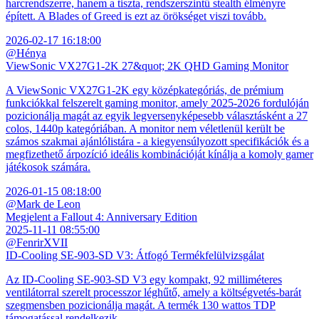
harcrendszerre, hanem a tiszta, rendszerszintű stealth élményre
épített. A Blades of Greed is ezt az örökséget viszi tovább.
2026-02-17 16:18:00
@Hénya
ViewSonic VX27G1-2K 27&quot; 2K QHD Gaming Monitor
A ViewSonic VX27G1-2K egy középkategóriás, de prémium
funkciókkal felszerelt gaming monitor, amely 2025-2026 fordulóján
pozicionálja magát az egyik legversenyképesebb választásként a 27
colos, 1440p kategóriában. A monitor nem véletlenül került be
számos szakmai ajánlólistára - a kiegyensúlyozott specifikációk és a
megfizethető árpozíció ideális kombinációját kínálja a komoly gamer
játékosok számára.
2026-01-15 08:18:00
@Mark de Leon
Megjelent a Fallout 4: Anniversary Edition
2025-11-11 08:55:00
@FenrirXVII
ID-Cooling SE-903-SD V3: Átfogó Termékfelülvizsgálat
Az ID-Cooling SE-903-SD V3 egy kompakt, 92 milliméteres
ventilátorral szerelt processzor léghűtő, amely a költségvetés-barát
szegmensben pozicionálja magát. A termék 130 wattos TDP
támogatással rendelkezik