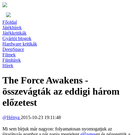
Főoldal
Játékhírek
Játékkritikák
Gyártói blogok
Hardware kritikák
DeepSpace
Filmek
Filmhírek
Hírek
The Force Awakens -
összevágták az eddigi három
előzetest
@
Hénya
2015-10-23 19:11:48
Mi sem bírjuk már nagyon: folyamatosan nyomogatjuk az
újrajátszás gombot a pár napja megjelent
előzetes
en és nézegetjük a