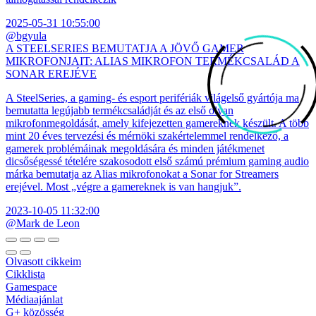
2025-05-31 10:55:00
@bgyula
A STEELSERIES BEMUTATJA A JÖVŐ GAMER
MIKROFONJAIT: ALIAS MIKROFON TERMÉKCSALÁD A
SONAR EREJÉVE
A SteelSeries, a gaming- és esport perifériák világelső gyártója ma
bemutatta legújabb termékcsaládját és az első olyan
mikrofonmegoldását, amely kifejezetten gamereknek készült. A több
mint 20 éves tervezési és mérnöki szakértelemmel rendelkező, a
gamerek problémáinak megoldására és minden játékmenet
dicsőségessé tételére szakosodott első számú prémium gaming audio
márka bemutatja az Alias mikrofonokat a Sonar for Streamers
erejével. Most „végre a gamereknek is van hangjuk”.
2023-10-05 11:32:00
@Mark de Leon
Olvasott cikkeim
Cikklista
Gamespace
Médiaajánlat
G+ közösség