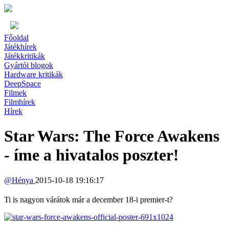
Főoldal
Játékhírek
Játékkritikák
Gyártói blogok
Hardware kritikák
DeepSpace
Filmek
Filmhírek
Hírek
Star Wars: The Force Awakens
- íme a hivatalos poszter!
@
Hénya
2015-10-18 19:16:17
Ti is nagyon várátok már a december 18-i premier-t?