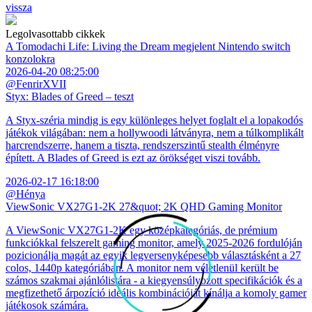
vissza
Legolvasottabb cikkek
A Tomodachi Life: Living the Dream megjelent Nintendo switch
konzolokra
2026-04-20 08:25:00
@FenrirXVII
Styx: Blades of Greed – teszt
A Styx-széria mindig is egy különleges helyet foglalt el a lopakodós
játékok világában: nem a hollywoodi látványra, nem a túlkomplikált
harcrendszerre, hanem a tiszta, rendszerszintű stealth élményre
épített. A Blades of Greed is ezt az örökséget viszi tovább.
2026-02-17 16:18:00
@Hénya
ViewSonic VX27G1-2K 27&quot; 2K QHD Gaming Monitor
A ViewSonic VX27G1-2K egy középkategóriás, de prémium
funkciókkal felszerelt gaming monitor, amely 2025-2026 fordulóján
pozicionálja magát az egyik legversenyképesebb választásként a 27
colos, 1440p kategóriában. A monitor nem véletlenül került be
számos szakmai ajánlólistára - a kiegyensúlyozott specifikációk és a
megfizethető árpozíció ideális kombinációját kínálja a komoly gamer
játékosok számára.