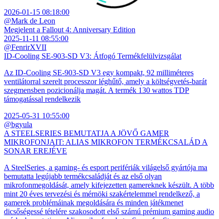
2026-01-15 08:18:00
@Mark de Leon
Megjelent a Fallout 4: Anniversary Edition
2025-11-11 08:55:00
@FenrirXVII
ID-Cooling SE-903-SD V3: Átfogó Termékfelülvizsgálat
Az ID-Cooling SE-903-SD V3 egy kompakt, 92 milliméteres
ventilátorral szerelt processzor léghűtő, amely a költségvetés-barát
szegmensben pozicionálja magát. A termék 130 wattos TDP
támogatással rendelkezik
2025-05-31 10:55:00
@bgyula
A STEELSERIES BEMUTATJA A JÖVŐ GAMER
MIKROFONJAIT: ALIAS MIKROFON TERMÉKCSALÁD A
SONAR EREJÉVE
A SteelSeries, a gaming- és esport perifériák világelső gyártója ma
bemutatta legújabb termékcsaládját és az első olyan
mikrofonmegoldását, amely kifejezetten gamereknek készült. A több
mint 20 éves tervezési és mérnöki szakértelemmel rendelkező, a
gamerek problémáinak megoldására és minden játékmenet
dicsőségessé tételére szakosodott első számú prémium gaming audio