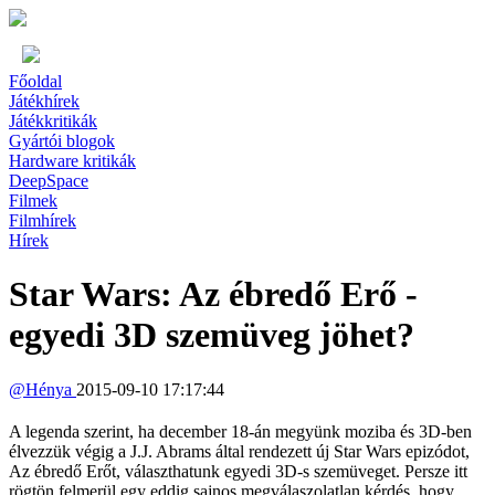
Főoldal
Játékhírek
Játékkritikák
Gyártói blogok
Hardware kritikák
DeepSpace
Filmek
Filmhírek
Hírek
Star Wars: Az ébredő Erő -
egyedi 3D szemüveg jöhet?
@
Hénya
2015-09-10 17:17:44
A legenda szerint, ha december 18-án megyünk moziba és 3D-ben
élvezzük végig a J.J. Abrams által rendezett új Star Wars epizódot,
Az ébredő Erőt, választhatunk egyedi 3D-s szemüveget. Persze itt
rögtön felmerül egy eddig sajnos megválaszolatlan kérdés, hogy