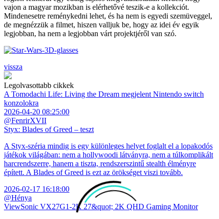
vajon a magyar mozikban is elérhetővé teszik-e a kollekciót.
Mindenesetre reménykedni lehet, és ha nem is egyedi szemüveggel,
de megnézzük a filmet, hiszen valljuk be, hogy az idei év egyik
legjobban, ha nem a legjobban várt projektjéről van szó.
vissza
Legolvasottabb cikkek
A Tomodachi Life: Living the Dream megjelent Nintendo switch
konzolokra
2026-04-20 08:25:00
@FenrirXVII
Styx: Blades of Greed – teszt
A Styx-széria mindig is egy különleges helyet foglalt el a lopakodós
játékok világában: nem a hollywoodi látványra, nem a túlkomplikált
harcrendszerre, hanem a tiszta, rendszerszintű stealth élményre
épített. A Blades of Greed is ezt az örökséget viszi tovább.
2026-02-17 16:18:00
@Hénya
ViewSonic VX27G1-2K 27&quot; 2K QHD Gaming Monitor