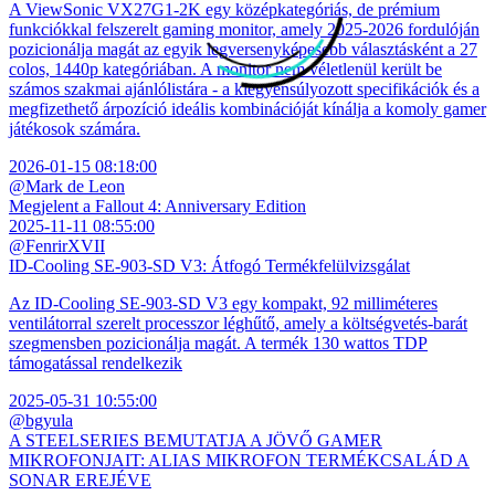
A ViewSonic VX27G1-2K egy középkategóriás, de prémium
funkciókkal felszerelt gaming monitor, amely 2025-2026 fordulóján
pozicionálja magát az egyik legversenyképesebb választásként a 27
colos, 1440p kategóriában. A monitor nem véletlenül került be
számos szakmai ajánlólistára - a kiegyensúlyozott specifikációk és a
megfizethető árpozíció ideális kombinációját kínálja a komoly gamer
játékosok számára.
2026-01-15 08:18:00
@Mark de Leon
Megjelent a Fallout 4: Anniversary Edition
2025-11-11 08:55:00
@FenrirXVII
ID-Cooling SE-903-SD V3: Átfogó Termékfelülvizsgálat
Az ID-Cooling SE-903-SD V3 egy kompakt, 92 milliméteres
ventilátorral szerelt processzor léghűtő, amely a költségvetés-barát
szegmensben pozicionálja magát. A termék 130 wattos TDP
támogatással rendelkezik
2025-05-31 10:55:00
@bgyula
A STEELSERIES BEMUTATJA A JÖVŐ GAMER
MIKROFONJAIT: ALIAS MIKROFON TERMÉKCSALÁD A
SONAR EREJÉVE