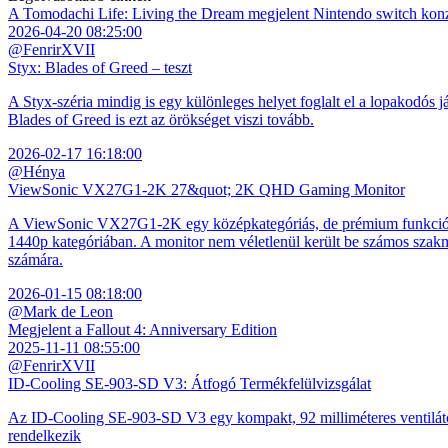
A Tomodachi Life: Living the Dream megjelent Nintendo switch kon
2026-04-20 08:25:00
@FenrirXVII
Styx: Blades of Greed – teszt
A Styx-széria mindig is egy különleges helyet foglalt el a lopakodós j
Blades of Greed is ezt az örökséget viszi tovább.
2026-02-17 16:18:00
@Hénya
ViewSonic VX27G1-2K 27&quot; 2K QHD Gaming Monitor
A ViewSonic VX27G1-2K egy középkategóriás, de prémium funkciókkal
1440p kategóriában. A monitor nem véletlenül került be számos szakmai
számára.
2026-01-15 08:18:00
@Mark de Leon
Megjelent a Fallout 4: Anniversary Edition
2025-11-11 08:55:00
@FenrirXVII
ID-Cooling SE-903-SD V3: Átfogó Termékfelülvizsgálat
Az ID-Cooling SE-903-SD V3 egy kompakt, 92 milliméteres ventilátor
rendelkezik