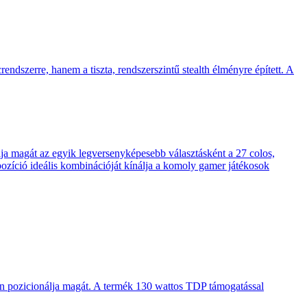
endszerre, hanem a tiszta, rendszerszintű stealth élményre épített. A
 magát az egyik legversenyképesebb választásként a 27 colos,
pozíció ideális kombinációját kínálja a komoly gamer játékosok
en pozicionálja magát. A termék 130 wattos TDP támogatással