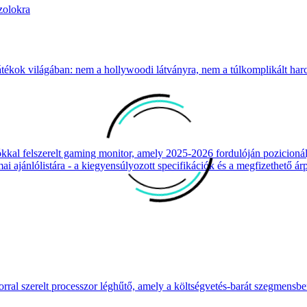
zolokra
átékok világában: nem a hollywoodi látványra, nem a túlkomplikált harcr
 felszerelt gaming monitor, amely 2025-2026 fordulóján pozicionálja
 ajánlólistára - a kiegyensúlyozott specifikációk és a megfizethető ár
ral szerelt processzor léghűtő, amely a költségvetés-barát szegmensb