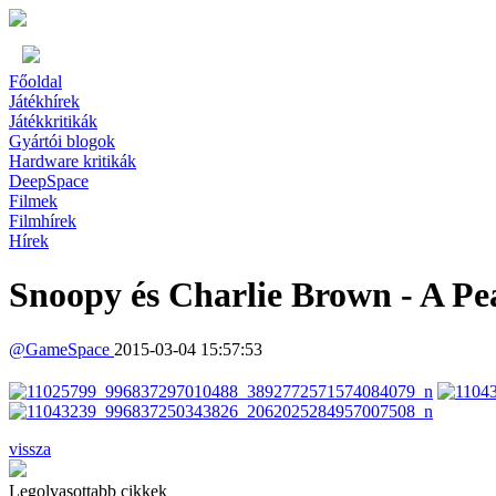
Főoldal
Játékhírek
Játékkritikák
Gyártói blogok
Hardware kritikák
DeepSpace
Filmek
Filmhírek
Hírek
Snoopy és Charlie Brown - A Pe
@
GameSpace
2015-03-04 15:57:53
vissza
Legolvasottabb cikkek