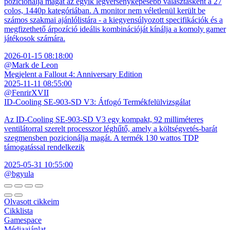
pozicionálja magát az egyik legversenyképesebb választásként a 27
colos, 1440p kategóriában. A monitor nem véletlenül került be
számos szakmai ajánlólistára - a kiegyensúlyozott specifikációk és a
megfizethető árpozíció ideális kombinációját kínálja a komoly gamer
játékosok számára.
2026-01-15 08:18:00
@Mark de Leon
Megjelent a Fallout 4: Anniversary Edition
2025-11-11 08:55:00
@FenrirXVII
ID-Cooling SE-903-SD V3: Átfogó Termékfelülvizsgálat
Az ID-Cooling SE-903-SD V3 egy kompakt, 92 milliméteres
ventilátorral szerelt processzor léghűtő, amely a költségvetés-barát
szegmensben pozicionálja magát. A termék 130 wattos TDP
támogatással rendelkezik
2025-05-31 10:55:00
@bgyula
Olvasott cikkeim
Cikklista
Gamespace
Médiaajánlat