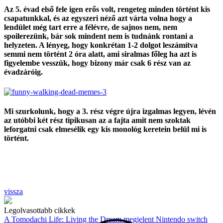
Az 5. évad első fele igen erős volt, rengeteg minden történt kis
csapatunkkal, és az egyszeri néző azt várta volna hogy a
lendület még tart erre a félévre, de sajnos nem, nem
spoilerezünk, bár sok mindent nem is tudnánk rontani a
helyzeten. A lényeg, hogy konkrétan 1-2 dolgot leszámítva
semmi nem történt 2 óra alatt, ami siralmas főleg ha azt is
figyelembe vesszük, hogy bizony már csak 6 rész van az
évadzáróig.
Mi szurkolunk, hogy a 3. rész végre újra izgalmas legyen, lévén
az utóbbi két rész tipikusan az a fajta amit nem szoktak
leforgatni csak elmesélik egy kis monológ keretein belül mi is
történt.
vissza
Legolvasottabb cikkek
A Tomodachi Life: Living the Dream megjelent Nintendo switch