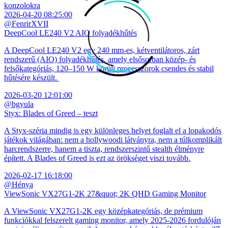
konzolokra
2026-04-20 08:25:00
@FenrirXVII
DeepCool LE240 V2 AIO folyadékhűtés
A DeepCool LE240 V2 egy 240 mm-es, kétventilátoros, zárt
rendszerű (AIO) folyadékhűtés, amely elsősorban közép- és
felsőkategóriás, 120–150 W körüli processzorok csendes és stabil
hűtésére készült.
2026-03-20 12:01:00
@bgyula
Styx: Blades of Greed – teszt
A Styx-széria mindig is egy különleges helyet foglalt el a lopakodós
játékok világában: nem a hollywoodi látványra, nem a túlkomplikált
harcrendszerre, hanem a tiszta, rendszerszintű stealth élményre
épített. A Blades of Greed is ezt az örökséget viszi tovább.
2026-02-17 16:18:00
@Hénya
ViewSonic VX27G1-2K 27&quot; 2K QHD Gaming Monitor
A ViewSonic VX27G1-2K egy középkategóriás, de prémium
funkciókkal felszerelt gaming monitor, amely 2025-2026 fordulóján