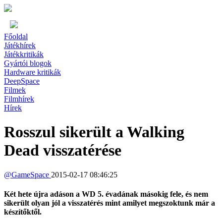
Főoldal
Játékhírek
Játékkritikák
Gyártói blogok
Hardware kritikák
DeepSpace
Filmek
Filmhírek
Hírek
Rosszul sikerült a Walking
Dead visszatérése
@
GameSpace
2015-02-17 08:46:25
Két hete újra adáson a WD 5. évadának másokig fele, és nem
sikerült olyan jól a visszatérés mint amilyet megszoktunk már a
készítőktől.