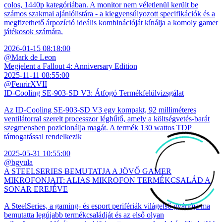
colos, 1440p kategóriában. A monitor nem véletlenül került be
számos szakmai ajánlólistára - a kiegyensúlyozott specifikációk és a
megfizethető árpozíció ideális kombinációját kínálja a komoly gamer
játékosok számára.
2026-01-15 08:18:00
@Mark de Leon
Megjelent a Fallout 4: Anniversary Edition
2025-11-11 08:55:00
@FenrirXVII
ID-Cooling SE-903-SD V3: Átfogó Termékfelülvizsgálat
Az ID-Cooling SE-903-SD V3 egy kompakt, 92 milliméteres
ventilátorral szerelt processzor léghűtő, amely a költségvetés-barát
szegmensben pozicionálja magát. A termék 130 wattos TDP
támogatással rendelkezik
2025-05-31 10:55:00
@bgyula
A STEELSERIES BEMUTATJA A JÖVŐ GAMER
MIKROFONJAIT: ALIAS MIKROFON TERMÉKCSALÁD A
SONAR EREJÉVE
A SteelSeries, a gaming- és esport perifériák világelső gyártója ma
bemutatta legújabb termékcsaládját és az első olyan