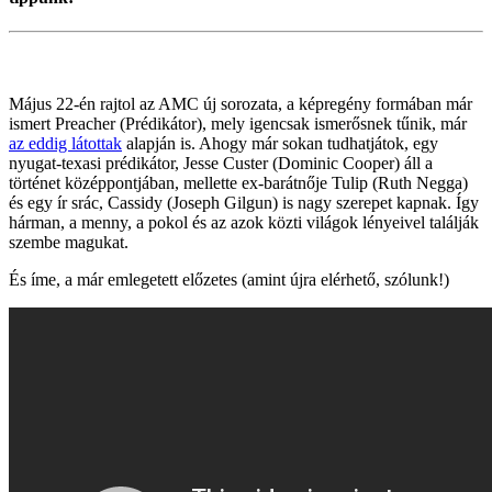
Május 22-én rajtol az AMC új sorozata, a képregény formában már
ismert Preacher (Prédikátor), mely igencsak ismerősnek tűnik, már
az eddig látottak
alapján is. Ahogy már sokan tudhatjátok, egy
nyugat-texasi prédikátor, Jesse Custer (Dominic Cooper) áll a
történet középpontjában, mellette ex-barátnője Tulip (Ruth Negga)
és egy ír srác, Cassidy (Joseph Gilgun) is nagy szerepet kapnak. Így
hárman, a menny, a pokol és az azok közti világok lényeivel találják
szembe magukat.
És íme, a már emlegetett előzetes (amint újra elérhető, szólunk!)