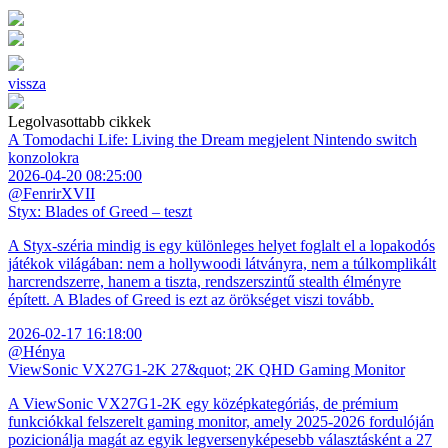
vissza
Legolvasottabb cikkek
A Tomodachi Life: Living the Dream megjelent Nintendo switch
konzolokra
2026-04-20 08:25:00
@FenrirXVII
Styx: Blades of Greed – teszt
A Styx-széria mindig is egy különleges helyet foglalt el a lopakodós
játékok világában: nem a hollywoodi látványra, nem a túlkomplikált
harcrendszerre, hanem a tiszta, rendszerszintű stealth élményre
épített. A Blades of Greed is ezt az örökséget viszi tovább.
2026-02-17 16:18:00
@Hénya
ViewSonic VX27G1-2K 27&quot; 2K QHD Gaming Monitor
A ViewSonic VX27G1-2K egy középkategóriás, de prémium
funkciókkal felszerelt gaming monitor, amely 2025-2026 fordulóján
pozicionálja magát az egyik legversenyképesebb választásként a 27