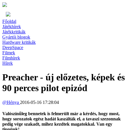
Főoldal
Játékhírek
Játékkritikák
Gyártói blogok
Hardware kritikák
DeepSpace
Filmek
Filmhírek
Hírek
Preacher - új előzetes, képek és
90 perces pilot epizód
@
Hénya
2016-05-16 17:28:04
Valószínűleg bennetek is felmerült már a kérdés, hogy most,
hogy sorozatok egész hadát kaszálták el, a tavaszi szezonnak
pedig vége szakadt, mihez kezdtek magatokkal. Van egy
tippünk!