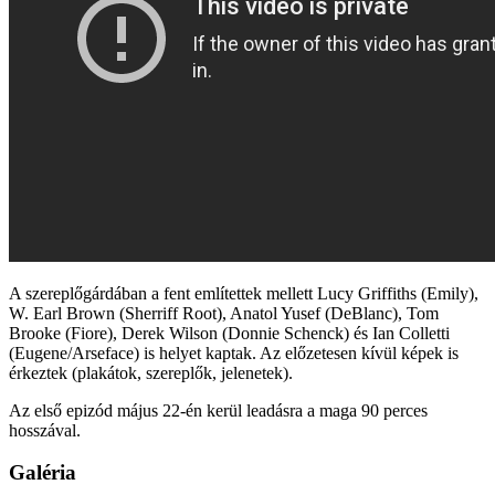
A szereplőgárdában a fent említettek mellett Lucy Griffiths (Emily),
W. Earl Brown (Sherriff Root), Anatol Yusef (DeBlanc), Tom
Brooke (Fiore), Derek Wilson (Donnie Schenck) és Ian Colletti
(Eugene/Arseface) is helyet kaptak. Az előzetesen kívül képek is
érkeztek (plakátok, szereplők, jelenetek).
Az első epizód május 22-én kerül leadásra a maga 90 perces
hosszával.
Galéria