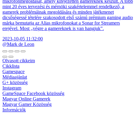
mikrofonmegoldását, amely kifejezetten gamereknek készült. A több
mint 20 éves tervezési és mérnöki szakértelemmel rendelkező, a
gamerek problémáinak megoldására és minden játékmenet
dicsőségessé tételére szakosodott első számú prémium gaming audio
márka bemutatja az Alias mikrofonokat a Sonar for Streamers
erejével. Most „végre a gamereknek is van hangjuk”.
2023-10-05 11:32:00
@Mark de Leon
Olvasott cikkeim
Cikklista
Gamespace
Médiaajánlat
G+ közösség
Instagram
GameSpace Facebook közösség
Magyar Online Gamerek
Magyar Gamer Közösség
Információk