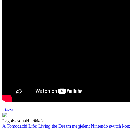
vissza
Legolvasottabb cikkek
A Tomodachi Life: Living the Dream megjelent Nintendo switch kon