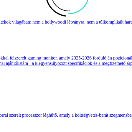
átékok világában: nem a hollywoodi látványra, nem a túlkomplikált harcr
 felszerelt gaming monitor, amely 2025-2026 fordulóján pozicionálja
 ajánlólistára - a kiegyensúlyozott specifikációk és a megfizethető ár
ral szerelt processzor léghűtő, amely a költségvetés-barát szegmensb