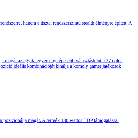
endszerre, hanem a tiszta, rendszerszintű stealth élményre épített. A
 magát az egyik legversenyképesebb választásként a 27 colos,
pozíció ideális kombinációját kínálja a komoly gamer játékosok
en pozicionálja magát. A termék 130 wattos TDP támogatással