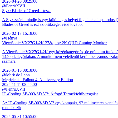
2026-04-20 08:25:00
@FenrirXVII
Styx: Blades of Greed – teszt
A Styx-széria mindig is egy különleges helyet foglalt el a lopakodós j
Blades of Greed is ezt az örökséget viszi tovább.
2026-02-17 16:18:00
@Hénya
ViewSonic VX27G1-2K 27&quot; 2K QHD Gaming Monitor
A ViewSonic VX27G1-2K egy középkategóriás, de prémium funkciókkal
1440p kategóriában. A monitor nem véletlenül került be számos szakmai
számára.
2026-01-15 08:18:00
@Mark de Leon
Megjelent a Fallout 4: Anniversary Edition
2025-11-11 08:55:00
@FenrirXVII
ID-Cooling SE-903-SD V3: Átfogó Termékfelülvizsgálat
Az ID-Cooling SE-903-SD V3 egy kompakt, 92 milliméteres ventilátor
rendelkezik
2025-05-31 10:55:00