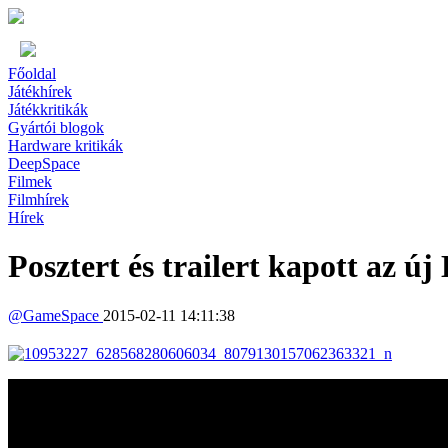
Főoldal
Játékhírek
Játékkritikák
Gyártói blogok
Hardware kritikák
DeepSpace
Filmek
Filmhírek
Hírek
Posztert és trailert kapott az ú
@
GameSpace
2015-02-11 14:11:38