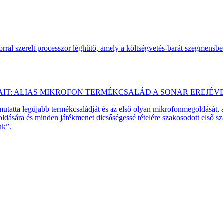
ral szerelt processzor léghűtő, amely a költségvetés-barát szegmensb
AIT: ALIAS MIKROFON TERMÉKCSALÁD A SONAR EREJÉV
emutatta legújabb termékcsaládját és az első olyan mikrofonmegoldását,
dására és minden játékmenet dicsőségessé tételére szakosodott első 
uk”.