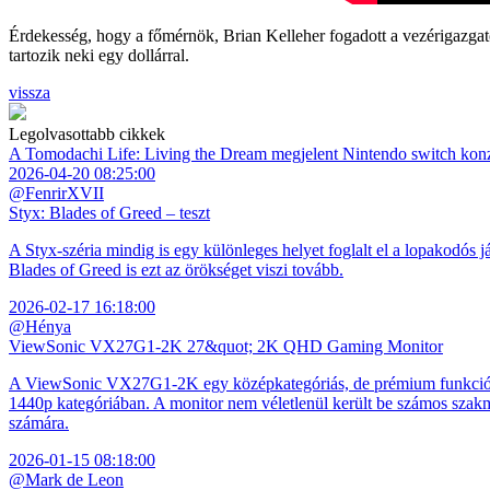
Érdekesség, hogy a főmérnök, Brian Kelleher fogadott a vezérigazgató
tartozik neki egy dollárral.
vissza
Legolvasottabb cikkek
A Tomodachi Life: Living the Dream megjelent Nintendo switch kon
2026-04-20 08:25:00
@FenrirXVII
Styx: Blades of Greed – teszt
A Styx-széria mindig is egy különleges helyet foglalt el a lopakodós j
Blades of Greed is ezt az örökséget viszi tovább.
2026-02-17 16:18:00
@Hénya
ViewSonic VX27G1-2K 27&quot; 2K QHD Gaming Monitor
A ViewSonic VX27G1-2K egy középkategóriás, de prémium funkciókkal
1440p kategóriában. A monitor nem véletlenül került be számos szakmai
számára.
2026-01-15 08:18:00
@Mark de Leon