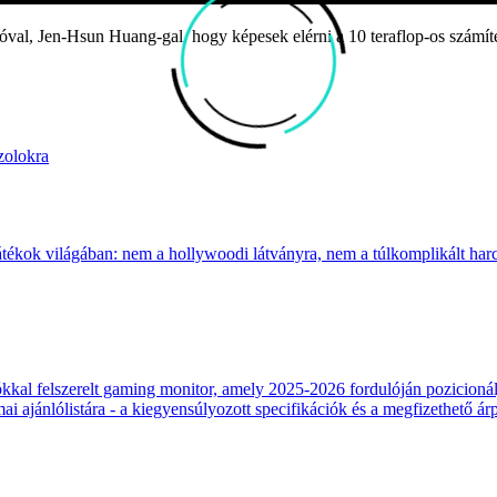
val, Jen-Hsun Huang-gal, hogy képesek elérni a 10 teraflop-os számítés
zolokra
átékok világában: nem a hollywoodi látványra, nem a túlkomplikált harcr
 felszerelt gaming monitor, amely 2025-2026 fordulóján pozicionálja
 ajánlólistára - a kiegyensúlyozott specifikációk és a megfizethető ár