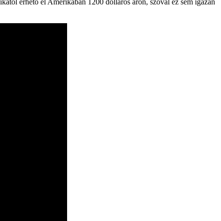
odikától érhető el Amerikában 1200 dolláros áron, szóval ez sem igazán