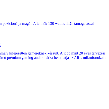
en pozicionálja magát. A termék 130 wattos TDP támogatással
E
 amely kifejezetten gamereknek készült. A több mint 20 éves tervezési
számú prémium gaming audio márka bemutatja az Alias mikrofonokat a