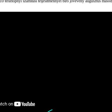
 A 10 teraflopnyi számítási teljesítménnyel bíró jövevény augusztus más