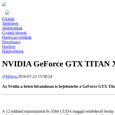
Főoldal
Játékhírek
Játékkritikák
Gyártói blogok
Hardware kritikák
DeepSpace
Hardver
Hardverhírek
NVIDIA GeForce GTX TITAN X - 
@
Hénya
2016-07-23 15:58:24
Az Nvidia a héten hivatalosan is bejelentette a GeForce GTX Tit
A 12 milliárd tranzisztorral és 3584 CUDA maggal rendelkező be