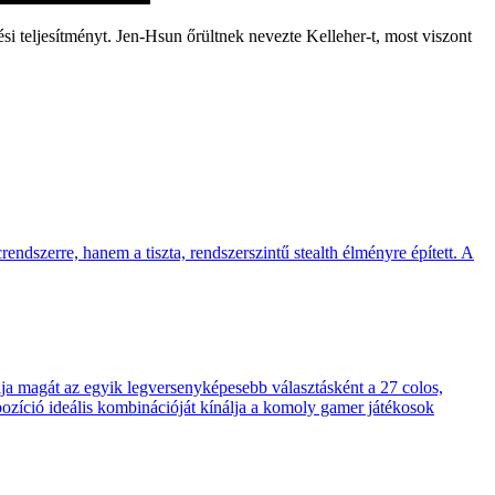
i teljesítményt. Jen-Hsun őrültnek nevezte Kelleher-t, most viszont
endszerre, hanem a tiszta, rendszerszintű stealth élményre épített. A
 magát az egyik legversenyképesebb választásként a 27 colos,
pozíció ideális kombinációját kínálja a komoly gamer játékosok