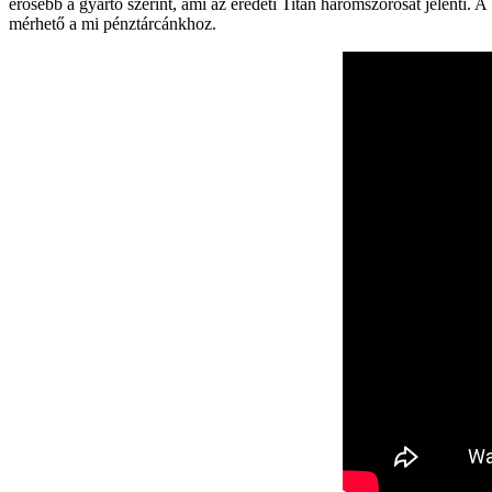
erősebb a gyártó szerint, ami az eredeti Titan háromszorosát jelenti.
mérhető a mi pénztárcánkhoz.