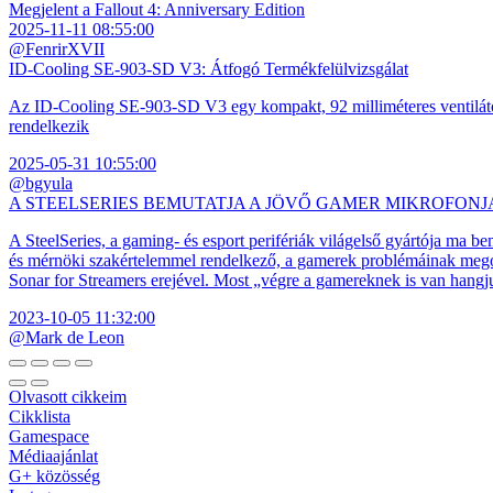
Megjelent a Fallout 4: Anniversary Edition
2025-11-11 08:55:00
@FenrirXVII
ID-Cooling SE-903-SD V3: Átfogó Termékfelülvizsgálat
Az ID-Cooling SE-903-SD V3 egy kompakt, 92 milliméteres ventilátor
rendelkezik
2025-05-31 10:55:00
@bgyula
A STEELSERIES BEMUTATJA A JÖVŐ GAMER MIKROFONJ
A SteelSeries, a gaming- és esport perifériák világelső gyártója ma b
és mérnöki szakértelemmel rendelkező, a gamerek problémáinak megol
Sonar for Streamers erejével. Most „végre a gamereknek is van hangj
2023-10-05 11:32:00
@Mark de Leon
Olvasott cikkeim
Cikklista
Gamespace
Médiaajánlat
G+ közösség