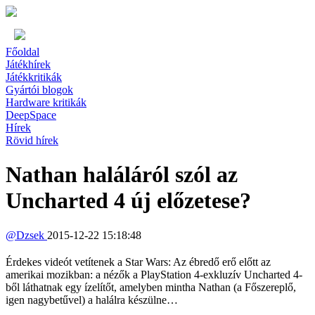
Főoldal
Játékhírek
Játékkritikák
Gyártói blogok
Hardware kritikák
DeepSpace
Hírek
Rövid hírek
Nathan haláláról szól az
Uncharted 4 új előzetese?
@
Dzsek
2015-12-22 15:18:48
Érdekes videót vetítenek a Star Wars: Az ébredő erő előtt az
amerikai mozikban: a nézők a PlayStation 4-exkluzív Uncharted 4-
ből láthatnak egy ízelítőt, amelyben mintha Nathan (a Főszereplő,
igen nagybetűvel) a halálra készülne…