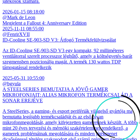
játékosok számára.
2026-01-15 08:18:00
@Mark de Leon
Megjelent a Fallout 4: Anniversary Edition
2025-11-11 08:55:00
@FenrirXVII
ID-Cooling SE-903-SD V3: Átfogó Termékfelülvizsgálat
Az ID-Cooling SE-903-SD V3 egy kompakt, 92 milliméteres
ventilátorral szerelt processzor léghűtő, amely a költségvetés-barát
szegmensben pozicionálja magát. A termék 130 wattos TDP
támogatással rendelkezik
2025-05-31 10:55:00
@bgyula
A STEELSERIES BEMUTATJA A JÖVŐ GAMER
MIKROFONJAIT: ALIAS MIKROFON TERMÉKCSALÁD A
SONAR EREJÉVE
A SteelSeries, a gaming- és esport perifériák világelső gyártója ma
bemutatta legújabb termékcsaládját és az első olyan
mikrofonmegoldását, amely kifejezetten gamereknek készült. A több
mint 20 éves tervezési és mérnöki szakértelemmel rendelkező, a
gamerek problémáinak megoldására és minden játékmenet
dicsőségessé tételére szakosodott első számú prémium gaming audio