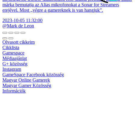
márka bemutatja az Alias mikrofonokat a Sonar for Streamers
erejével. Most „végre a gamereknek is van hangjuk”.
2023-10-05 11:32:00
@Mark de Leon
Olvasott cikkeim
Cikklista
Gamespace
Médiaajánlat
G+ közösség
Instagram
GameSpace Facebook közösség
Magyar Online Gamerek
Magyar Gamer Közösség
Információk