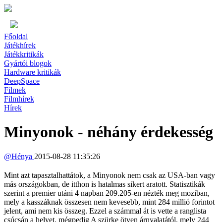
Főoldal
Játékhírek
Játékkritikák
Gyártói blogok
Hardware kritikák
DeepSpace
Filmek
Filmhírek
Hírek
Minyonok - néhány érdekesség
@
Hénya
2015-08-28 11:35:26
Mint azt tapasztalhattátok, a Minyonok nem csak az USA-ban vagy
más országokban, de itthon is hatalmas sikert aratott. Statisztikák
szerint a premier utáni 4 napban 209.205-en nézték meg moziban,
mely a kasszáknak összesen nem kevesebb, mint 284 millió forintot
jelent, ami nem kis összeg. Ezzel a számmal át is vette a ranglista
csúcsán a helyet, mégpedig A szürke ötven árnyalatától, mely 244