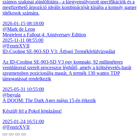
számos szakmai ajánlólistára - a kiegyensúlyozott specifikációk és a
megfizethető árpozíció ideális kombinációját kínálja a komoly gamer
játékosok számára.
2026-01-15 08:18:00
@Mark de Leon
Megjelent a Fallout 4: Anniversary Edition
2025-11-11 08:55:00
@FenrirXVII
ID-Cooling SE-903-SD V3: Átfogó Termékfelülvizsgálat
Az ID-Cooling SE-903-SD V3 egy kompakt, 92 milliméteres
ventilátorral szerelt processzor léghűtő, amely a költségvetés-barát
szegmensben pozicionálja magát. A termék 130 wattos TDP
támogatással rendelkezik
2025-05-31 10:55:00
@bgyula
A DOOM: The Dark Ages május 15-én érkezik
Készülj fel a Pokol leigázásra!
2025-01-24 16:51:00
@FenrirXVII