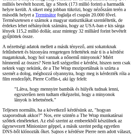
milliós bevételt hozott, így a Shrek (173 millió forint) a harmadik
helyre került. A sikert még jobban tükrözi, hogy nézőszám terén a
második helyet a
Terminátor
foglalja el csupán 20.000 fővel.
Természetesen e számok a magyar statisztikákat szemléltetik, de
érdekes lehet néhányótok számára, hogy az USA-ban e kis sárga
lények 115,2 millió dollár, azaz mintegy 32 milliárd forint bevételt
gyűjtöttek össze.
A nézettségi adatok mellett a másik tényező, ami sokatoknak
feltűnhetett és bizonyára rengetegen feltettétek már ti is a kérdést
magatoknak, hogy hol vannak a nőnemű minyonok? Miért
hímnemű az összes? Nem kell szégyellni e kérdést, hiszen nem csak
nektek vagy nekünk, de a The Wrap moziportálnak is szúrta a
szemét a dolog, méghozzá olyannyira, hogy meg is kérdezték róla a
film rendezőjét, Pierre Coffin-t, aki így felelt:
"Látva, hogy mennyire bambák és hülyék tudnak lenni,
egyszerűen nem tudtam elképzelni, hogy a minyonok
lányok is lehetnének."
Teljesen normális, ha a következő kérdésünk az, "hogyan
szaporodnak akkor?" Nos, erre szintén a The Wrap munkatársai
szőttek elméleteket. Az első szerint az emberekből készülnek az
úgynevezett Minionizer géppel, a másik szerint pedig egyetlen
DNS-ből klónozták őket. Sajnos e kérdésre Pierre nem adott választ,