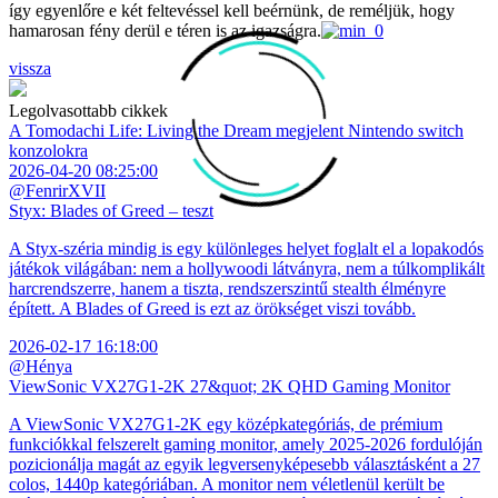
így egyenlőre e két feltevéssel kell beérnünk, de reméljük, hogy
hamarosan fény derül e téren is az igazságra.
vissza
Legolvasottabb cikkek
A Tomodachi Life: Living the Dream megjelent Nintendo switch
konzolokra
2026-04-20 08:25:00
@FenrirXVII
Styx: Blades of Greed – teszt
A Styx-széria mindig is egy különleges helyet foglalt el a lopakodós
játékok világában: nem a hollywoodi látványra, nem a túlkomplikált
harcrendszerre, hanem a tiszta, rendszerszintű stealth élményre
épített. A Blades of Greed is ezt az örökséget viszi tovább.
2026-02-17 16:18:00
@Hénya
ViewSonic VX27G1-2K 27&quot; 2K QHD Gaming Monitor
A ViewSonic VX27G1-2K egy középkategóriás, de prémium
funkciókkal felszerelt gaming monitor, amely 2025-2026 fordulóján
pozicionálja magát az egyik legversenyképesebb választásként a 27
colos, 1440p kategóriában. A monitor nem véletlenül került be