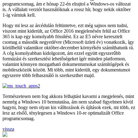
programcsomag, ám e hónap 22-én elrajtol a Windows-os változat
is. A vállalati verziót használóknak a rossz hír, hogy nekik október
1-ig várniuk kell.
Hogy mi lesz az árcédulán feltüntetve, ezt még sajnos nem tudni,
viszont mint kiderült, az Office 2016 megjelenésén felül az Office
365 is kap egy komolyabb frissítést. Ez az E5 névre keresztelt
csomag a második negyedévre (Microsoft üzleti év) vonatkozik, így
körülbelül valamikor október-december környékén számíthatunk rá.
A cég komolyabban kidolgozott, ám ezzel együtt egyszerűbb
formázási és szerkesztési lehetőségeket ígér minden platformon,
valamint könnyen mozgatható dokumentumokat számítógépek és
mobileszközök között. Mi több, mint kiderült, egy dokumentumot
egyszerre több felhasználó is szerkeszthet majd.
Természetesen nem fog akkora felhajtást kavarni a megjelenés, mint
nemrég a Windows 10 bemutatása, ám nem szabad figyelmen kívül
hagyni, hogy nem olyan kis válltozások és újítások ezek, mi több, ez
lesz az elsőő, ténylegesen a Windows 10-re optimalizált Office
programcsomag.
vissza