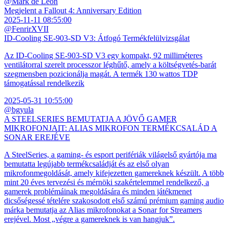
@Mark de Leon
Megjelent a Fallout 4: Anniversary Edition
2025-11-11 08:55:00
@FenrirXVII
ID-Cooling SE-903-SD V3: Átfogó Termékfelülvizsgálat
Az ID-Cooling SE-903-SD V3 egy kompakt, 92 milliméteres
ventilátorral szerelt processzor léghűtő, amely a költségvetés-barát
szegmensben pozicionálja magát. A termék 130 wattos TDP
támogatással rendelkezik
2025-05-31 10:55:00
@bgyula
A STEELSERIES BEMUTATJA A JÖVŐ GAMER
MIKROFONJAIT: ALIAS MIKROFON TERMÉKCSALÁD A
SONAR EREJÉVE
A SteelSeries, a gaming- és esport perifériák világelső gyártója ma
bemutatta legújabb termékcsaládját és az első olyan
mikrofonmegoldását, amely kifejezetten gamereknek készült. A több
mint 20 éves tervezési és mérnöki szakértelemmel rendelkező, a
gamerek problémáinak megoldására és minden játékmenet
dicsőségessé tételére szakosodott első számú prémium gaming audio
márka bemutatja az Alias mikrofonokat a Sonar for Streamers
erejével. Most „végre a gamereknek is van hangjuk”.