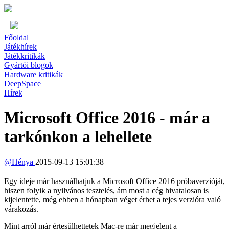
Főoldal
Játékhírek
Játékkritikák
Gyártói blogok
Hardware kritikák
DeepSpace
Hírek
Microsoft Office 2016 - már a
tarkónkon a lehellete
@
Hénya
2015-09-13 15:01:38
Egy ideje már használhatjuk a Microsoft Office 2016 próbaverzióját,
hiszen folyik a nyilvános tesztelés, ám most a cég hivatalosan is
kijelentette, még ebben a hónapban véget érhet a tejes verzióra való
várakozás.
Mint arról már értesülhettetek Mac-re már megjelent a