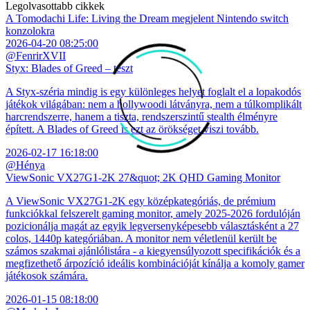
Legolvasottabb cikkek
A Tomodachi Life: Living the Dream megjelent Nintendo switch
konzolokra
2026-04-20 08:25:00
@FenrirXVII
Styx: Blades of Greed – teszt
A Styx-széria mindig is egy különleges helyet foglalt el a lopakodós
játékok világában: nem a hollywoodi látványra, nem a túlkomplikált
harcrendszerre, hanem a tiszta, rendszerszintű stealth élményre
épített. A Blades of Greed is ezt az örökséget viszi tovább.
2026-02-17 16:18:00
@Hénya
ViewSonic VX27G1-2K 27&quot; 2K QHD Gaming Monitor
A ViewSonic VX27G1-2K egy középkategóriás, de prémium
funkciókkal felszerelt gaming monitor, amely 2025-2026 fordulóján
pozicionálja magát az egyik legversenyképesebb választásként a 27
colos, 1440p kategóriában. A monitor nem véletlenül került be
számos szakmai ajánlólistára - a kiegyensúlyozott specifikációk és a
megfizethető árpozíció ideális kombinációját kínálja a komoly gamer
játékosok számára.
2026-01-15 08:18:00