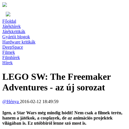
Főoldal
Játékhírek
Játékkritikák
Gyártói blogok
Hardware kritikák
DeepSpace
Filmek
Filmhírek
Hírek
LEGO SW: The Freemaker
Adventures - az új sorozat
@
Hénya
2016-02-12 18:49:59
Igen, a Star Wars még mindig hódít! Nem csak a filmek terén,
hanem a játékok, a cosplayek, de az animációs projektek
világában is. Ez utóbbiról lenne szó most is.