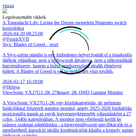
vissza
Legolvasottabb cikkek
A Tomodachi Life: Living the Dream megjelent Nintendo switch
konzolokra
2026-04-20 08:25:00
@FenrirXVII
Styx: Blades of Greed – teszt
A Styx-széria mindig is egy különleges helyet foglalt el a lopakodós
játékok világában: nem a hollywoodi látványra, nem a túlkomplikált
harcrendszerre, hanem a tiszta, rendszerszintű stealth élményre
épített. A Blades of Greed is ezt az örökséget viszi tovább.
2026-02-17 16:18:00
@Hénya
ViewSonic VX27G1-2K 27&quot; 2K QHD Gaming Monitor
A ViewSonic VX27G1-2K egy középkategóriás, de prémium
funkciókkal felszerelt gaming monitor, amely 2025-2026 fordulóján
pozicionálja magát az egyik legversenyképesebb választásként a 27
colos, 1440p kategóriában. A monitor nem véletlenül került be
számos szakmai ajánlólistára - a kiegyensúlyozott specifikációk és a
megfizethető árpozíció ideális kombinációját kínálja a komoly gamer
játékosok számára.