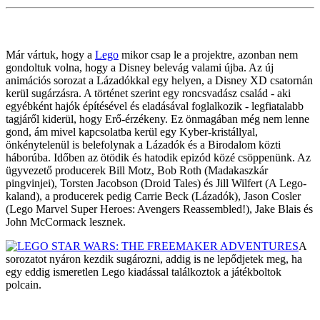
Már vártuk, hogy a
Lego
mikor csap le a projektre, azonban nem
gondoltuk volna, hogy a Disney belevág valami újba. Az új
animációs sorozat a Lázadókkal egy helyen, a Disney XD csatornán
kerül sugárzásra. A történet szerint egy roncsvadász család - aki
egyébként hajók építésével és eladásával foglalkozik - legfiatalabb
tagjáről kiderül, hogy Erő-érzékeny. Ez önmagában még nem lenne
gond, ám mivel kapcsolatba kerül egy Kyber-kristállyal,
önkénytelenül is belefolynak a Lázadók és a Birodalom közti
háborúba. Időben az ötödik és hatodik epizód közé csöppenünk. Az
ügyvezető producerek Bill Motz, Bob Roth (Madakaszkár
pingvinjei), Torsten Jacobson (Droid Tales) és Jill Wilfert (A Lego-
kaland), a producerek pedig Carrie Beck (Lázadók), Jason Cosler
(Lego Marvel Super Heroes: Avengers Reassembled!), Jake Blais és
John McCormack lesznek.
A
sorozatot nyáron kezdik sugározni, addig is ne lepődjetek meg, ha
egy eddig ismeretlen Lego kiadással találkoztok a játékboltok
polcain.