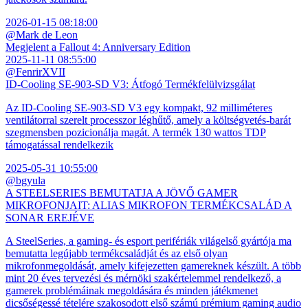
2026-01-15 08:18:00
@Mark de Leon
Megjelent a Fallout 4: Anniversary Edition
2025-11-11 08:55:00
@FenrirXVII
ID-Cooling SE-903-SD V3: Átfogó Termékfelülvizsgálat
Az ID-Cooling SE-903-SD V3 egy kompakt, 92 milliméteres
ventilátorral szerelt processzor léghűtő, amely a költségvetés-barát
szegmensben pozicionálja magát. A termék 130 wattos TDP
támogatással rendelkezik
2025-05-31 10:55:00
@bgyula
A STEELSERIES BEMUTATJA A JÖVŐ GAMER
MIKROFONJAIT: ALIAS MIKROFON TERMÉKCSALÁD A
SONAR EREJÉVE
A SteelSeries, a gaming- és esport perifériák világelső gyártója ma
bemutatta legújabb termékcsaládját és az első olyan
mikrofonmegoldását, amely kifejezetten gamereknek készült. A több
mint 20 éves tervezési és mérnöki szakértelemmel rendelkező, a
gamerek problémáinak megoldására és minden játékmenet
dicsőségessé tételére szakosodott első számú prémium gaming audio