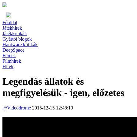
Főoldal
Játékhírek
Játékkritikák
Gyártói blogok
Hardware kritikák
DeepSpace
Filmek
Filmhírek
Hírek
Legendás állatok és
megfigyelésük - igen, előzetes
@
Videodrome
2015-12-15 12:48:19