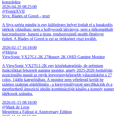
konzolokra
2026-04-20 08:25:00
@FenrirXVII
Styx: Blades of Greed – teszt
A Styx-széria mindig is egy különleges helyet foglalt el a lopakodós
játékok világában: nem a hollywoodi látványra, nem a túlkomplikált
harcrendszerre, hanem a tiszta, rendszerszintű stealth élményre
épített. A Blades of Greed is ezt az örökséget viszi tovább.
2026-02-17 16:18:00
@Hénya
ViewSonic VX27G1-2K 27&quot; 2K QHD Gaming Monitor
A ViewSonic VX27G1-2K egy középkategóriás, de prémium
funkciókkal felszerelt gaming monitor, amely 2025-2026 fordulóján
pozicionálja magát az egyik legversenyképesebb választásként a 27
colos, 1440p kategóriában. A monitor nem véletlenül került be
számos szakmai ajánlólistára - a kiegyensúlyozott specifikációk és a
megfizethető árpozíció ideális kombinációját kínálja a komoly gamer
játékosok számára.
2026-01-15 08:18:00
@Mark de Leon
Megjelent a Fallout 4: Anniversary Edition