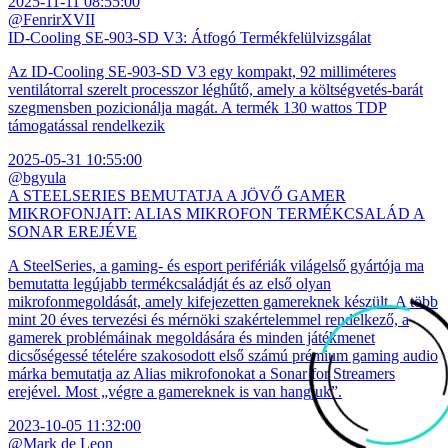
2025-11-11 08:55:00
@FenrirXVII
ID-Cooling SE-903-SD V3: Átfogó Termékfelülvizsgálat
Az ID-Cooling SE-903-SD V3 egy kompakt, 92 milliméteres
ventilátorral szerelt processzor léghűtő, amely a költségvetés-barát
szegmensben pozicionálja magát. A termék 130 wattos TDP
támogatással rendelkezik
2025-05-31 10:55:00
@bgyula
A STEELSERIES BEMUTATJA A JÖVŐ GAMER
MIKROFONJAIT: ALIAS MIKROFON TERMÉKCSALÁD A
SONAR EREJÉVE
A SteelSeries, a gaming- és esport perifériák világelső gyártója ma
bemutatta legújabb termékcsaládját és az első olyan
mikrofonmegoldását, amely kifejezetten gamereknek készült. A több
mint 20 éves tervezési és mérnöki szakértelemmel rendelkező, a
gamerek problémáinak megoldására és minden játékmenet
dicsőségessé tételére szakosodott első számú prémium gaming audio
márka bemutatja az Alias mikrofonokat a Sonar for Streamers
erejével. Most „végre a gamereknek is van hangjuk”.
2023-10-05 11:32:00
@Mark de Leon