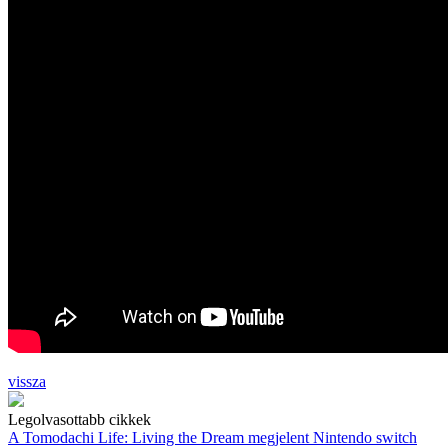
vissza
Legolvasottabb cikkek
A Tomodachi Life: Living the Dream megjelent Nintendo switch