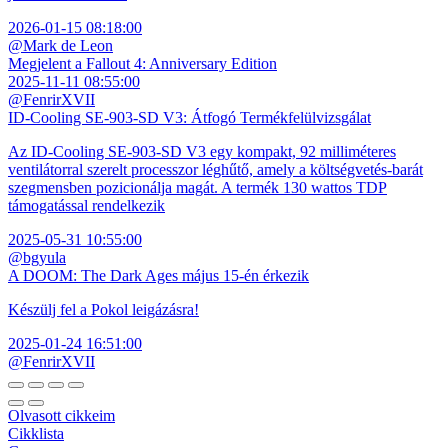
2026-01-15 08:18:00
@Mark de Leon
Megjelent a Fallout 4: Anniversary Edition
2025-11-11 08:55:00
@FenrirXVII
ID-Cooling SE-903-SD V3: Átfogó Termékfelülvizsgálat
Az ID-Cooling SE-903-SD V3 egy kompakt, 92 milliméteres
ventilátorral szerelt processzor léghűtő, amely a költségvetés-barát
szegmensben pozicionálja magát. A termék 130 wattos TDP
támogatással rendelkezik
2025-05-31 10:55:00
@bgyula
A DOOM: The Dark Ages május 15-én érkezik
Készülj fel a Pokol leigázásra!
2025-01-24 16:51:00
@FenrirXVII
Olvasott cikkeim
Cikklista