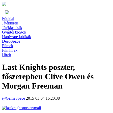
Főoldal
Játékhírek
Játékkritikák
Gyártói blogok
Hardware kritikák
DeepSpace
Filmek
Filmhírek
Hírek
Last Knights poszter,
főszerepben Clive Owen és
Morgan Freeman
@
GameSpace
2015-03-04 16:20:38