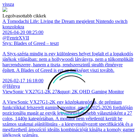
vissza
Legolvasottabb cikkek
A Tomodachi Life: Living the Dream megjelent Nintendo switch
konzolokra
2026-04-20 08:25:00
@FenrirXVII
Styx: Blades of Greed – teszt
A Styx-széria mindig is egy különleges helyet foglalt el a lopakodós
játékok világában: nem a hollywoodi látványra, nem a túlkomplikált
harcrendszerre, hanem a tiszta, rendszerszintű stealth élményre
épített. A Blades of Greed is ezt az örökséget viszi tovább.
2026-02-17 16:18:00
@Hénya
ViewSonic VX27G1-2K 27&quot; 2K QHD Gaming Monitor
A ViewSonic VX27G1-2K egy középkategóriás, de prémium
funkciókkal felszerelt gaming monitor, amely 2025-2026 fordulóján
pozicionálja magát az egyik legversenyképesebb választásként a 27
colos, 1440p kategóriában. A monitor nem véletlenül került be
számos szakmai ajánlólistára - a kiegyensúlyozott specifikációk és a
megfizethető árpozíció ideális kombinációját kínálja a komoly gamer
játékosok számára.