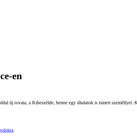
ce-en
 oldal új rovata, a Kibeszélde, benne egy általatok is ismert személlyel.
zolokra