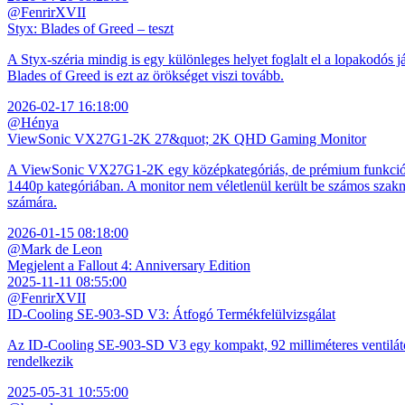
@FenrirXVII
Styx: Blades of Greed – teszt
A Styx-széria mindig is egy különleges helyet foglalt el a lopakodós j
Blades of Greed is ezt az örökséget viszi tovább.
2026-02-17 16:18:00
@Hénya
ViewSonic VX27G1-2K 27&quot; 2K QHD Gaming Monitor
A ViewSonic VX27G1-2K egy középkategóriás, de prémium funkciókkal
1440p kategóriában. A monitor nem véletlenül került be számos szakmai
számára.
2026-01-15 08:18:00
@Mark de Leon
Megjelent a Fallout 4: Anniversary Edition
2025-11-11 08:55:00
@FenrirXVII
ID-Cooling SE-903-SD V3: Átfogó Termékfelülvizsgálat
Az ID-Cooling SE-903-SD V3 egy kompakt, 92 milliméteres ventilátor
rendelkezik
2025-05-31 10:55:00