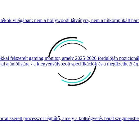
átékok világában: nem a hollywoodi látványra, nem a túlkomplikált harcr
 felszerelt gaming monitor, amely 2025-2026 fordulóján pozicionálja
 ajánlólistára - a kiegyensúlyozott specifikációk és a megfizethető ár
ral szerelt processzor léghűtő, amely a költségvetés-barát szegmensb