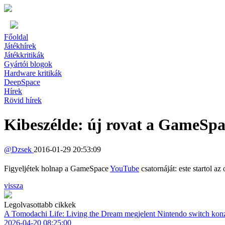
Főoldal
Játékhírek
Játékkritikák
Gyártói blogok
Hardware kritikák
DeepSpace
Hírek
Rövid hírek
Kibeszélde: új rovat a GameSpa
@
Dzsek
2016-01-29 20:53:09
Figyeljétek holnap a GameSpace
YouTube
csatornáját: este startol az
vissza
Legolvasottabb cikkek
A Tomodachi Life: Living the Dream megjelent Nintendo switch kon
2026-04-20 08:25:00