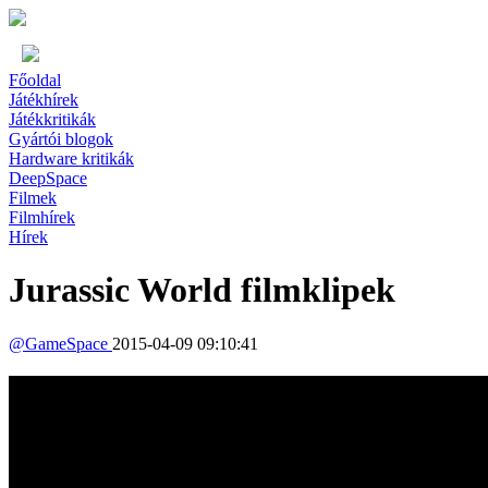
Főoldal
Játékhírek
Játékkritikák
Gyártói blogok
Hardware kritikák
DeepSpace
Filmek
Filmhírek
Hírek
Jurassic World filmklipek
@
GameSpace
2015-04-09 09:10:41