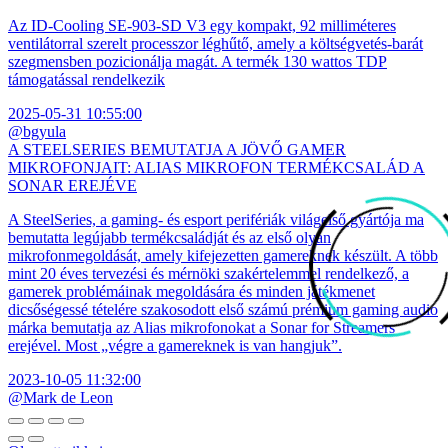
Az ID-Cooling SE-903-SD V3 egy kompakt, 92 milliméteres
ventilátorral szerelt processzor léghűtő, amely a költségvetés-barát
szegmensben pozicionálja magát. A termék 130 wattos TDP
támogatással rendelkezik
2025-05-31 10:55:00
@bgyula
A STEELSERIES BEMUTATJA A JÖVŐ GAMER
MIKROFONJAIT: ALIAS MIKROFON TERMÉKCSALÁD A
SONAR EREJÉVE
A SteelSeries, a gaming- és esport perifériák világelső gyártója ma
bemutatta legújabb termékcsaládját és az első olyan
mikrofonmegoldását, amely kifejezetten gamereknek készült. A több
mint 20 éves tervezési és mérnöki szakértelemmel rendelkező, a
gamerek problémáinak megoldására és minden játékmenet
dicsőségessé tételére szakosodott első számú prémium gaming audio
márka bemutatja az Alias mikrofonokat a Sonar for Streamers
erejével. Most „végre a gamereknek is van hangjuk”.
2023-10-05 11:32:00
@Mark de Leon