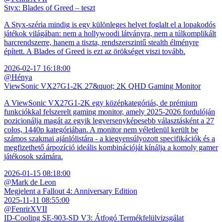
Styx: Blades of Greed – teszt
A Styx-széria mindig is egy különleges helyet foglalt el a lopakodós
játékok világában: nem a hollywoodi látványra, nem a túlkomplikált
harcrendszerre, hanem a tiszta, rendszerszintű stealth élményre
épített. A Blades of Greed is ezt az örökséget viszi tovább.
2026-02-17 16:18:00
@Hénya
ViewSonic VX27G1-2K 27&quot; 2K QHD Gaming Monitor
A ViewSonic VX27G1-2K egy középkategóriás, de prémium
funkciókkal felszerelt gaming monitor, amely 2025-2026 fordulóján
pozicionálja magát az egyik legversenyképesebb választásként a 27
colos, 1440p kategóriában. A monitor nem véletlenül került be
számos szakmai ajánlólistára - a kiegyensúlyozott specifikációk és a
megfizethető árpozíció ideális kombinációját kínálja a komoly gamer
játékosok számára.
2026-01-15 08:18:00
@Mark de Leon
Megjelent a Fallout 4: Anniversary Edition
2025-11-11 08:55:00
@FenrirXVII
ID-Cooling SE-903-SD V3: Átfogó Termékfelülvizsgálat