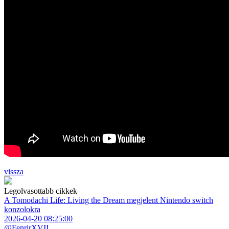
vissza
Legolvasottabb cikkek
A Tomodachi Life: Living the Dream megjelent Nintendo switch
konzolokra
2026-04-20 08:25:00
@FenrirXVII