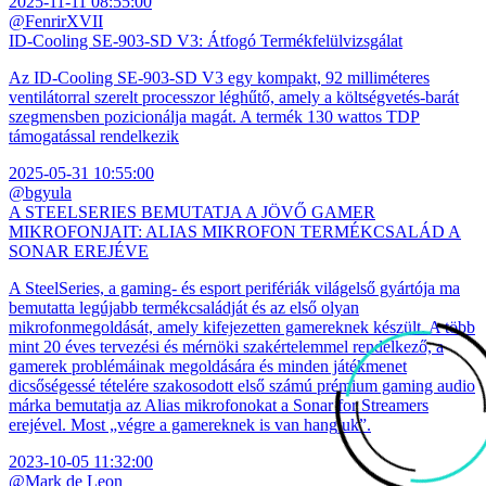
2025-11-11 08:55:00
@FenrirXVII
ID-Cooling SE-903-SD V3: Átfogó Termékfelülvizsgálat
Az ID-Cooling SE-903-SD V3 egy kompakt, 92 milliméteres
ventilátorral szerelt processzor léghűtő, amely a költségvetés-barát
szegmensben pozicionálja magát. A termék 130 wattos TDP
támogatással rendelkezik
2025-05-31 10:55:00
@bgyula
A STEELSERIES BEMUTATJA A JÖVŐ GAMER
MIKROFONJAIT: ALIAS MIKROFON TERMÉKCSALÁD A
SONAR EREJÉVE
A SteelSeries, a gaming- és esport perifériák világelső gyártója ma
bemutatta legújabb termékcsaládját és az első olyan
mikrofonmegoldását, amely kifejezetten gamereknek készült. A több
mint 20 éves tervezési és mérnöki szakértelemmel rendelkező, a
gamerek problémáinak megoldására és minden játékmenet
dicsőségessé tételére szakosodott első számú prémium gaming audio
márka bemutatja az Alias mikrofonokat a Sonar for Streamers
erejével. Most „végre a gamereknek is van hangjuk”.
2023-10-05 11:32:00
@Mark de Leon