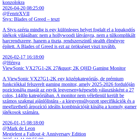
konzolokra
2026-04-20 08:25:00
@FenrirXVII
Styx: Blades of Greed – teszt
A Styx-széria mindig is egy különleges helyet foglalt el a lopakodós
játékok világában: nem a hollywoodi látványra, nem a túlkomplikált
harcrendszerre, hanem a tiszta, rendszerszintű stealth élményre
épített. A Blades of Greed is ezt az örökséget viszi tovább.
2026-02-17 16:18:00
@Hénya
ViewSonic VX27G1-2K 27&quot; 2K QHD Gaming Monitor
A ViewSonic VX27G1-2K egy középkategóriás, de prémium
funkciókkal felszerelt gaming monitor, amely 2025-2026 fordulóján
pozicionálja magát az egyik legversenyképesebb választásként a 27
colos, 1440p kategóriában. A monitor nem véletlenül került be
számos szakmai ajánlólistára - a kiegyensúlyozott specifikációk és a
megfizethető árpozíció ideális kombinációját kínálja a komoly gamer
játékosok számára.
2026-01-15 08:18:00
@Mark de Leon
Megjelent a Fallout 4: Anniversary Edition