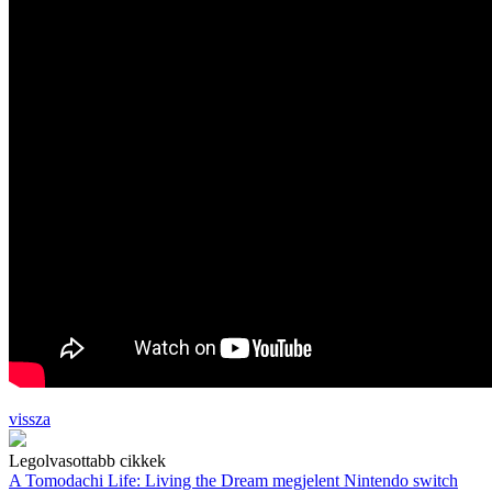
vissza
Legolvasottabb cikkek
A Tomodachi Life: Living the Dream megjelent Nintendo switch