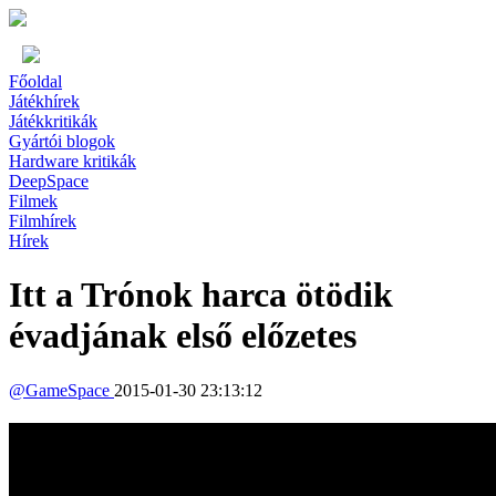
Főoldal
Játékhírek
Játékkritikák
Gyártói blogok
Hardware kritikák
DeepSpace
Filmek
Filmhírek
Hírek
Itt a Trónok harca ötödik
évadjának első előzetes
@
GameSpace
2015-01-30 23:13:12