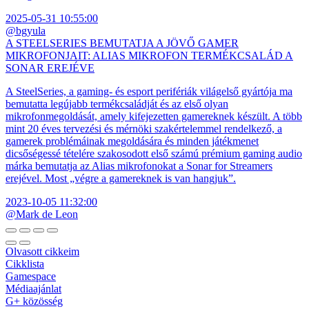
2025-05-31 10:55:00
@bgyula
A STEELSERIES BEMUTATJA A JÖVŐ GAMER
MIKROFONJAIT: ALIAS MIKROFON TERMÉKCSALÁD A
SONAR EREJÉVE
A SteelSeries, a gaming- és esport perifériák világelső gyártója ma
bemutatta legújabb termékcsaládját és az első olyan
mikrofonmegoldását, amely kifejezetten gamereknek készült. A több
mint 20 éves tervezési és mérnöki szakértelemmel rendelkező, a
gamerek problémáinak megoldására és minden játékmenet
dicsőségessé tételére szakosodott első számú prémium gaming audio
márka bemutatja az Alias mikrofonokat a Sonar for Streamers
erejével. Most „végre a gamereknek is van hangjuk”.
2023-10-05 11:32:00
@Mark de Leon
Olvasott cikkeim
Cikklista
Gamespace
Médiaajánlat
G+ közösség