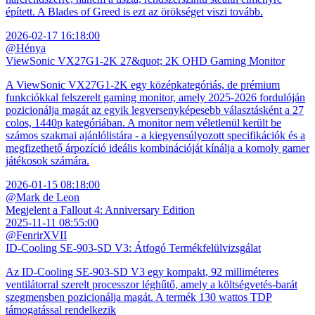
épített. A Blades of Greed is ezt az örökséget viszi tovább.
2026-02-17 16:18:00
@Hénya
ViewSonic VX27G1-2K 27&quot; 2K QHD Gaming Monitor
A ViewSonic VX27G1-2K egy középkategóriás, de prémium
funkciókkal felszerelt gaming monitor, amely 2025-2026 fordulóján
pozicionálja magát az egyik legversenyképesebb választásként a 27
colos, 1440p kategóriában. A monitor nem véletlenül került be
számos szakmai ajánlólistára - a kiegyensúlyozott specifikációk és a
megfizethető árpozíció ideális kombinációját kínálja a komoly gamer
játékosok számára.
2026-01-15 08:18:00
@Mark de Leon
Megjelent a Fallout 4: Anniversary Edition
2025-11-11 08:55:00
@FenrirXVII
ID-Cooling SE-903-SD V3: Átfogó Termékfelülvizsgálat
Az ID-Cooling SE-903-SD V3 egy kompakt, 92 milliméteres
ventilátorral szerelt processzor léghűtő, amely a költségvetés-barát
szegmensben pozicionálja magát. A termék 130 wattos TDP
támogatással rendelkezik