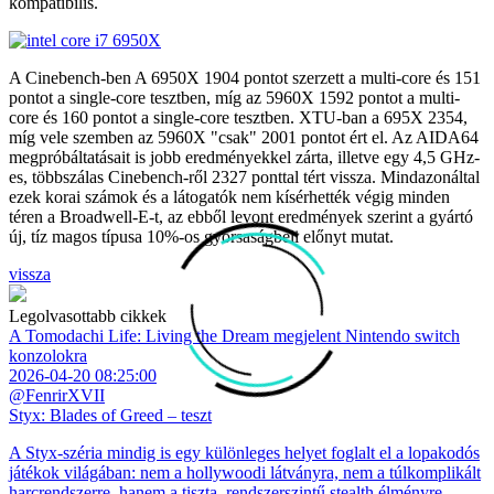
kompatibilis.
A Cinebench-ben A 6950X 1904 pontot szerzett a multi-core és 151
pontot a single-core tesztben, míg az 5960X 1592 pontot a multi-
core és 160 pontot a single-core tesztben. XTU-ban a 695X 2354,
míg vele szemben az 5960X "csak" 2001 pontot ért el. Az AIDA64
megpróbáltatásait is jobb eredményekkel zárta, illetve egy 4,5 GHz-
es, többszálas Cinebench-ről 2327 ponttal tért vissza. Mindazonáltal
ezek korai számok és a látogatók nem kísérhették végig minden
téren a Broadwell-E-t, az ebből levont eredmények szerint a gyártó
új, tíz magos típusa 10%-os gyorsaságbeli előnyt mutat.
vissza
Legolvasottabb cikkek
A Tomodachi Life: Living the Dream megjelent Nintendo switch
konzolokra
2026-04-20 08:25:00
@FenrirXVII
Styx: Blades of Greed – teszt
A Styx-széria mindig is egy különleges helyet foglalt el a lopakodós
játékok világában: nem a hollywoodi látványra, nem a túlkomplikált
harcrendszerre, hanem a tiszta, rendszerszintű stealth élményre