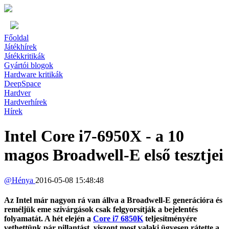
Főoldal
Játékhírek
Játékkritikák
Gyártói blogok
Hardware kritikák
DeepSpace
Hardver
Hardverhírek
Hírek
Intel Core i7-6950X - a 10
magos Broadwell-E első tesztjei
@
Hénya
2016-05-08 15:48:48
Az Intel már nagyon rá van állva a Broadwell-E generációra és
reméljük eme szivárgások csak felgyorsítják a bejelentés
folyamatát. A hét elején a
Core i7 6850K
teljesítményére
vethettünk pár pillantást, viszont most valaki ügyesen rátette a