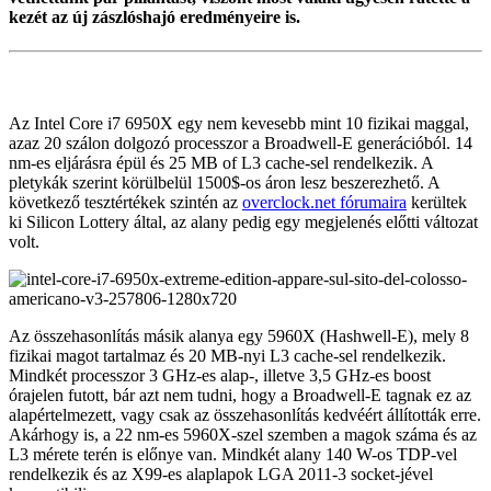
kezét az új zászlóshajó eredményeire is.
Az Intel Core i7 6950X egy nem kevesebb mint 10 fizikai maggal,
azaz 20 szálon dolgozó processzor a Broadwell-E generációból. 14
nm-es eljárásra épül és 25 MB of L3 cache-sel rendelkezik. A
pletykák szerint körülbelül 1500$-os áron lesz beszerezhető. A
következő tesztértékek szintén az
overclock.net fórumaira
kerültek
ki Silicon Lottery által, az alany pedig egy megjelenés előtti változat
volt.
Az összehasonlítás másik alanya egy 5960X (Hashwell-E), mely 8
fizikai magot tartalmaz és 20 MB-nyi L3 cache-sel rendelkezik.
Mindkét processzor 3 GHz-es alap-, illetve 3,5 GHz-es boost
órajelen futott, bár azt nem tudni, hogy a Broadwell-E tagnak ez az
alapértelmezett, vagy csak az összehasonlítás kedvéért állították erre.
Akárhogy is, a 22 nm-es 5960X-szel szemben a magok száma és az
L3 mérete terén is előnye van. Mindkét alany 140 W-os TDP-vel
rendelkezik és az X99-es alaplapok LGA 2011-3 socket-jével