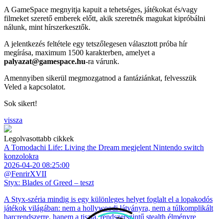
A GameSpace megnyitja kapuit a tehetséges, játékokat és/vagy
filmeket szerető emberek előtt, akik szeretnék magukat kipróbálni
nálunk, mint hírszerkesztők.
A jelentkezés feltétele egy tetszőlegesen választott próba hír
megírása, maximum 1500 karakterben, amelyet a
palyazat@gamespace.hu
-ra várunk.
Amennyiben sikerül megmozgatnod a fantáziánkat, felvesszük
Veled a kapcsolatot.
Sok sikert!
vissza
Legolvasottabb cikkek
A Tomodachi Life: Living the Dream megjelent Nintendo switch
konzolokra
2026-04-20 08:25:00
@FenrirXVII
Styx: Blades of Greed – teszt
A Styx-széria mindig is egy különleges helyet foglalt el a lopakodós
játékok világában: nem a hollywoodi látványra, nem a túlkomplikált
harcrendszerre, hanem a tiszta, rendszerszintű stealth élményre