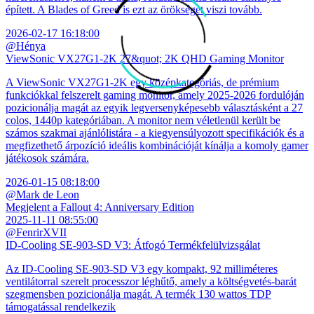
épített. A Blades of Greed is ezt az örökséget viszi tovább.
2026-02-17 16:18:00
@Hénya
ViewSonic VX27G1-2K 27&quot; 2K QHD Gaming Monitor
A ViewSonic VX27G1-2K egy középkategóriás, de prémium
funkciókkal felszerelt gaming monitor, amely 2025-2026 fordulóján
pozicionálja magát az egyik legversenyképesebb választásként a 27
colos, 1440p kategóriában. A monitor nem véletlenül került be
számos szakmai ajánlólistára - a kiegyensúlyozott specifikációk és a
megfizethető árpozíció ideális kombinációját kínálja a komoly gamer
játékosok számára.
2026-01-15 08:18:00
@Mark de Leon
Megjelent a Fallout 4: Anniversary Edition
2025-11-11 08:55:00
@FenrirXVII
ID-Cooling SE-903-SD V3: Átfogó Termékfelülvizsgálat
Az ID-Cooling SE-903-SD V3 egy kompakt, 92 milliméteres
ventilátorral szerelt processzor léghűtő, amely a költségvetés-barát
szegmensben pozicionálja magát. A termék 130 wattos TDP
támogatással rendelkezik