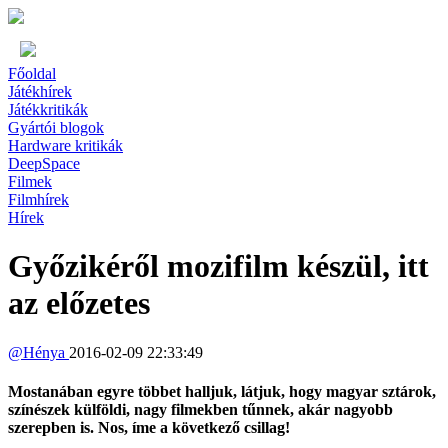
Főoldal
Játékhírek
Játékkritikák
Gyártói blogok
Hardware kritikák
DeepSpace
Filmek
Filmhírek
Hírek
Győzikéről mozifilm készül, itt
az előzetes
@
Hénya
2016-02-09 22:33:49
Mostanában egyre többet halljuk, látjuk, hogy magyar sztárok,
színészek külföldi, nagy filmekben tűnnek, akár nagyobb
szerepben is. Nos, íme a következő csillag!