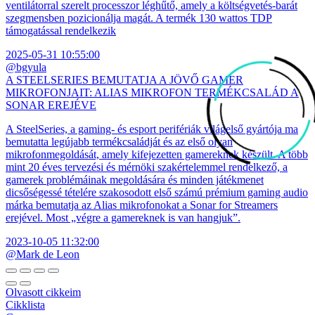
ventilátorral szerelt processzor léghűtő, amely a költségvetés-barát
szegmensben pozicionálja magát. A termék 130 wattos TDP
támogatással rendelkezik
2025-05-31 10:55:00
@bgyula
A STEELSERIES BEMUTATJA A JÖVŐ GAMER
MIKROFONJAIT: ALIAS MIKROFON TERMÉKCSALÁD A
SONAR EREJÉVE
A SteelSeries, a gaming- és esport perifériák világelső gyártója ma
bemutatta legújabb termékcsaládját és az első olyan
mikrofonmegoldását, amely kifejezetten gamereknek készült. A több
mint 20 éves tervezési és mérnöki szakértelemmel rendelkező, a
gamerek problémáinak megoldására és minden játékmenet
dicsőségessé tételére szakosodott első számú prémium gaming audio
márka bemutatja az Alias mikrofonokat a Sonar for Streamers
erejével. Most „végre a gamereknek is van hangjuk”.
2023-10-05 11:32:00
@Mark de Leon
Olvasott cikkeim
Cikklista