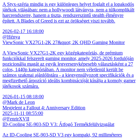
A Styx-széria mindig is egy különleges helyet foglalt el a lopakodós
játékok világában: nem a hollywoodi látványra, nem a túlkomplikált
harcrendszerre, hanem a tiszta, rendszerszintű stealth élményre
épített. A Blades of Greed is ezt az örökséget viszi tovább.
2026-02-17 16:18:00
@Hénya
ViewSonic VX27G1-2K 27&quot; 2K QHD Gaming Monitor
A ViewSonic VX27G1-2K egy középkategóriás, de prémium
funkciókkal felszerelt gaming monitor, amely 2025-2026 fordulóján
pozicionálja magát az egyik legversenyképesebb választásként a 27
colos, 1440p kategóriában. A monitor nem véletlenül került be
számos szakmai ajánlólistára - a kiegyensúlyozott specifikációk és a
megfizethető árpozíció ideális kombinációját kínálja a komoly gamer
játékosok számára.
2026-01-15 08:18:00
@Mark de Leon
Megjelent a Fallout 4: Anniversary Edition
2025-11-11 08:55:00
@FenrirXVII
ID-Cooling SE-903-SD V3: Átfogó Termékfelülvizsgálat
Az ID-Cooling SE-903-SD V3 egy kompakt, 92 milliméteres