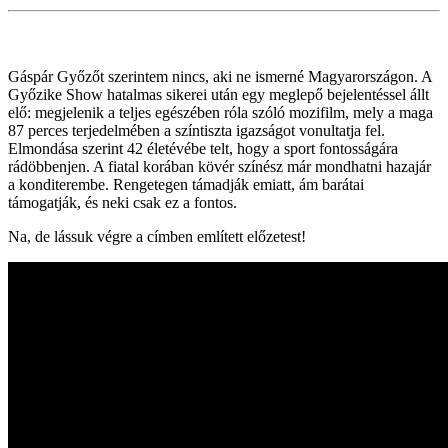
Gáspár Győzőt szerintem nincs, aki ne ismerné Magyarországon. A
Győzike Show hatalmas sikerei után egy meglepő bejelentéssel állt
elő: megjelenik a teljes egészében róla szóló mozifilm, mely a maga
87 perces terjedelmében a színtiszta igazságot vonultatja fel.
Elmondása szerint 42 életévébe telt, hogy a sport fontosságára
rádöbbenjen. A fiatal korában kövér színész már mondhatni hazajár
a konditerembe. Rengetegen támadják emiatt, ám barátai
támogatják, és neki csak ez a fontos.
Na, de lássuk végre a címben említett előzetest!