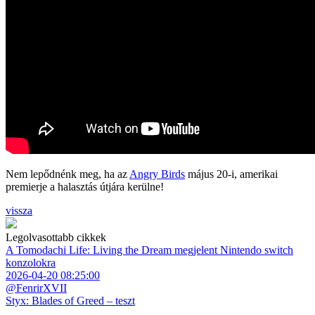
Nem lepődnénk meg, ha az
Angry Birds
május 20-i, amerikai
premierje a halasztás útjára kerülne!
vissza
Legolvasottabb cikkek
A Tomodachi Life: Living the Dream megjelent Nintendo switch
konzolokra
2026-04-20 08:25:00
@FenrirXVII
Styx: Blades of Greed – teszt