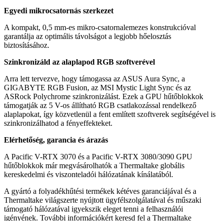
Egyedi mikrocsatornás szerkezet
A kompakt, 0,5 mm-es mikro-csatornalemezes konstrukcióval
garantálja az optimális távolságot a legjobb hőelosztás
biztosításához.
Szinkronizáld az alaplapod RGB szoftverével
Arra lett tervezve, hogy támogassa az ASUS Aura Sync, a
GIGABYTE RGB Fusion, az MSI Mystic Light Sync és az
ASRock Polychrome szinkronizálást. Ezek a GPU hűtőblokkok
támogatják az 5 V-os állítható RGB csatlakozással rendelkező
alaplapokat, így közvetlenül a fent említett szoftverek segítségével is
szinkronizálhatod a fényeffekteket.
Elérhetőség, garancia és árazás
A Pacific V-RTX 3070 és a Pacific V-RTX 3080/3090 GPU
hűtőblokkok már megvásárolhatók a Thermaltake globális
kereskedelmi és viszonteladói hálózatának kínálatából.
A gyártó a folyadékhűtési termékek kétéves garanciájával és a
Thermaltake világszerte nyújtott ügyfélszolgálatával és műszaki
támogató hálózatával igyekszik eleget tenni a felhasználói
igényének. További információkért keresd fel a Thermaltake