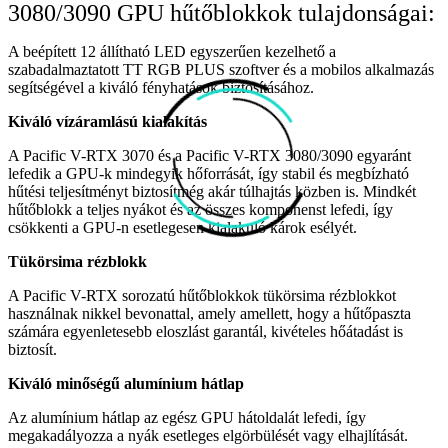
3080/3090 GPU hűtőblokkok tulajdonságai:
A beépített 12 állítható LED egyszerűen kezelhető a
szabadalmaztatott TT RGB PLUS szoftver és a mobilos alkalmazás
segítségével a kiváló fényhatások biztosításához.
Kiváló vízáramlású kialakítás
A Pacific V-RTX 3070 és a Pacific V-RTX 3080/3090 egyaránt
lefedik a GPU-k mindegyik hőforrását, így stabil és megbízható
hűtési teljesítményt biztosítmég akár túlhajtás közben is. Mindkét
hűtőblokk a teljes nyákot és az összes komponenst lefedi, így
csökkenti a GPU-n esetlegesen kialakuló károk esélyét.
Tükörsima rézblokk
A Pacific V-RTX sorozatú hűtőblokkok tükörsima rézblokkot
használnak nikkel bevonattal, amely amellett, hogy a hűtőpaszta
számára egyenletesebb eloszlást garantál, kivételes hőátadást is
biztosít.
Kiváló minőségű alumínium hátlap
Az alumínium hátlap az egész GPU hátoldalát lefedi, így
megakadályozza a nyák esetleges elgörbülését vagy elhajlítását.