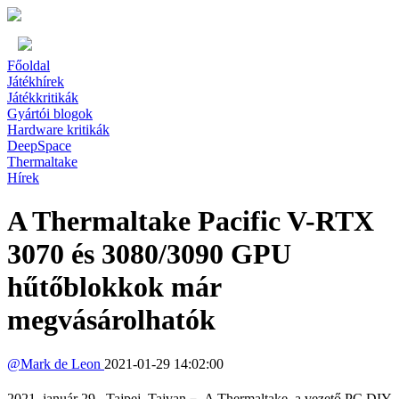
Főoldal
Játékhírek
Játékkritikák
Gyártói blogok
Hardware kritikák
DeepSpace
Thermaltake
Hírek
A Thermaltake Pacific V-RTX
3070 és 3080/3090 GPU
hűtőblokkok már
megvásárolhatók
@
Mark de Leon
2021-01-29 14:02:00
2021. január 29., Tajpej, Tajvan－ A Thermaltake, a vezető PC DIY