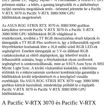
prémium márka - a hűtés, a gaming kiegészítők és a játékélményt
nyújtó memória megoldások terén - örömmel jelentette be a Pacific
V-RTX 3070 és Pacific V-RTX 3080/3090 GPU
hűtőblokkok megjelenését.
Az ASUS ROG STRIX RTX 3070 és 3080/3090 grafikus
kártyákhoz tervezett Pacific V-RTX 3070 és a Pacific V-RTX
3080/3090 GPU hűtőblokkok RGB világítással is
rendelkeznek, továbbá a TT RGB ökoszisztéma részét képezik és
támogatják a TT RGB Plus szoftvert is, így a felhasználók egyedi
fényeffekteket hozhatnak létre a 16,8 millió színű RGB LED-ek
segítségével. Emellett támogatják az 5 V-os állítható RGB
csatlakozásokat az eltérő alaplapokon, így lehetővé teszik a
felhasználók számára, hogy a fényhatásokat olyan szoftverek
segítségével is szinkronizálhassák, mint az ASUS Aura Sync és MSI
Mystic Light Sync. A kiváló vízáramlású kialakítás, a tükrösima
rézblokk és a mikrocsatornás szerkezet kombinációja garantálja a
hűtőblokkok kiváló teljesítményét és a lenyűgöző vizuális
esztétikáját. Ha ASUS ROG STRIX RTX 3070 vagy 3080/3090
grafikus kártyát használnál, mindenképp próbáld ki a legújabb
Pacific V-RTX 3070 és Pacific V-RTX 3080/3090 GPU
hűtőblokkokat.
A Pacific V-RTX 3070 és Pacific V-RTX