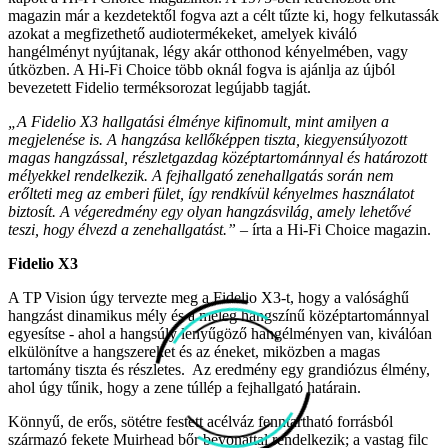
magazin már a kezdetektől fogva azt a célt tűzte ki, hogy felkutassák
azokat a megfizethető audiotermékeket, amelyek kiváló
hangélményt nyújtanak, légy akár otthonod kényelmében, vagy
útközben. A Hi-Fi Choice több oknál fogva is ajánlja az újból
bevezetett Fidelio terméksorozat legújabb tagját.
„A Fidelio X3 hallgatási élménye kifinomult, mint amilyen a
megjelenése is. A hangzása kellőképpen tiszta, kiegyensúlyozott
magas hangzással, részletgazdag középtartománnyal és határozott
mélyekkel rendelkezik. A fejhallgató zenehallgatás során nem
erőlteti meg az emberi fület, így rendkívül kényelmes használatot
biztosít. A végeredmény egy olyan hangzásvilág, amely lehetővé
teszi, hogy élvezd a zenehallgatást.”
– írta a Hi-Fi Choice magazin.
Fidelio X3
A TP Vision úgy tervezte meg a Fidelio X3-t, hogy a valósághű
hangzást dinamikus mély és a meleg hangszínű középtartománnyal
egyesítse - ahol a hangsúly lenyűgöző hangélményen van, kiválóan
elkülönítve a hangszereket és az éneket, miközben a magas
tartomány tiszta és részletes. Az eredmény egy grandiózus élmény,
ahol úgy tűnik, hogy a zene túllép a fejhallgató határain.
Könnyű, de erős, sötétre festett acélváz fenntartható forrásból
származó fekete Muirhead bőr bevonattal rendelkezik; a vastag filc