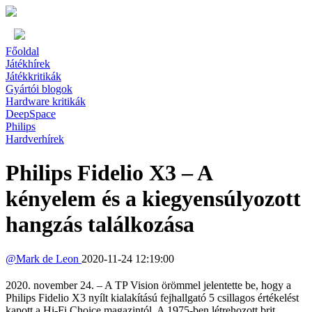
Főoldal
Játékhírek
Játékkritikák
Gyártói blogok
Hardware kritikák
DeepSpace
Philips
Hardverhírek
Philips Fidelio X3 – A
kényelem és a kiegyensúlyozott
hangzás találkozása
@
Mark de Leon
2020-11-24 12:19:00
2020. november 24. – A TP Vision örömmel jelentette be, hogy a
Philips Fidelio X3 nyílt kialakítású fejhallgató 5 csillagos értékelést
kapott a Hi-Fi Choice magazintól. A 1975-ben létrehozott brit