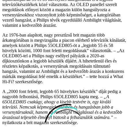
televíziókészülékek közé választotta. Az OLED panellel szerelt
megoldások előnyei között a magazin külön hangsúlyozta a
versenytársokhoz viszonyított jobb képminőséget, a kategóriában
vezető hangzást, a Philips tévék egyedülálló Ambilight világítását,
valamint a kedvezőbb árazást.
Az 1976-ban alapított, nagy presztízsű brit magazin több
árkategóriában is megvizsgálta a piacon elérhető televíziók kínálatát,
amelyek között a Philips 55OLED805-öt a „legjobb 55 és 58
hüvelyk közötti, 1000 font feletti megoldásnak” választották. – „Az
OLED805-tel a Philips nagy eséllyel pályázik a 2020-as
díjkiosztónkon a legjobb készülék díjáért. A hihetetlenül éles és
részletes képalkotás, a versenytársak megoldásain túlmutató
hangzás, valamint az Ambilight és a kedvezőbb árazás a konkurens
márkák megoldásai felé emelik a készüléket.” – tette hozzá a What
Hi-Fi? szerkesztősége.
A „2000 font feletti, legjobb 65 hüvelykes készülék” díját pedig a
nagyobb felbontású, Philips 65OLED805 kapta meg. –
„A
65OLED805 csakúgy, ahogy a kisebb testvére is, egy kiváló
televízió. Nemcsak képmegjelenítésben és hangzásban jobb a
versenytársaknál, hanem az Ambilight világítással és a kedvezőbb
árazással teljesebb élményt biztosít a felhasználók számára.”
–
nyilatkozta a brit magazin szerkesztősége.