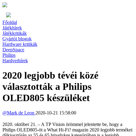
Főoldal
Játékhírek
Játékkritikák
Gyártói blogok
Hardware kritikák
DeepSpace
Philips
Hardverhírek
2020 legjobb tévéi közé
választották a Philips
OLED805 készüléket
@
Mark de Leon
2020-10-21 15:58:00
2020. október 21. – A TP Vision örömmel jelentette be, hogy a
Philips OLED805-öt a What Hi-Fi? magazin 2020 legjobb termékei
díjkiosztóján az 55 és 65 hüvelykes kategóriában is a legjobb