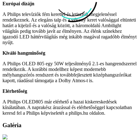
Európai dizájn
A Philips televíziók fém kerettel és letisztult megjelenéssel
rendelkeznek. Az elegáns talp és a vékony keret valósággal eltünteti
határt a kijelző és a valóság között, a háromoldalú Ambilight
világítás pedig tovább javít az élményen. Az élénk színekhez
igazodó LED háttérvilágítás még inkább magával ragadóbb élményt
nyújt.
Kiváló hangminőség
A Philips OLED 805 egy 50W teljesítményű 2.1-es hangrendszerrel
rendelkezik. A korábbi modellhez képest modernebb
mélyhangszórós rendszert és továbbfejlesztett középhangszórókat
kapott, ráadásul támogatja a Dolby Atmos-t is.
Elérhetőség
A Philips OLED805 már elérhető a hazai kiskereskedések
kínálatában. A naprakész árazással és elérhetőséggel kapcsolatban
keresd fel a Philips képviseletét a philips.hu oldalon.
Galéria