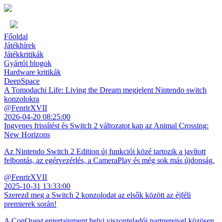
Főoldal
Játékhírek
Játékkritikák
Gyártói blogok
Hardware kritikák
DeepSpace
A Tomodachi Life: Living the Dream megjelent Nintendo switch
konzolokra
@FenrirXVII
2026-04-20 08:25:00
Ingyenes frissítést és Switch 2 változatot kap az Animal Crossing:
New Horizons
Az Nintendo Switch 2 Edition új funkciói közé tartozik a javított
felbontás, az egérvezérlés, a CameraPlay és még sok más újdonság.
@FenrirXVII
2025-10-31 13:33:00
Szerezd meg a Switch 2 konzolodat az elsők között az éjféli
premierek során!
A ConQuest entertainment helyi viszonteladói partnereivel közösen