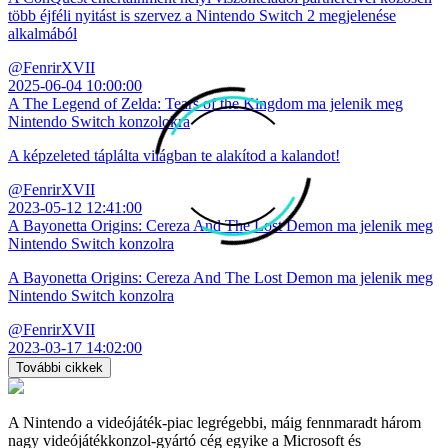
több éjféli nyitást is szervez a Nintendo Switch 2 megjelenése
alkalmából
@FenrirXVII
2025-06-04 10:00:00
A The Legend of Zelda: Tears of the Kingdom ma jelenik meg
Nintendo Switch konzolokra
A képzeleted táplálta világban te alakítod a kalandot!
@FenrirXVII
2023-05-12 12:41:00
A Bayonetta Origins: Cereza And The Lost Demon ma jelenik meg
Nintendo Switch konzolra
A Bayonetta Origins: Cereza And The Lost Demon ma jelenik meg
Nintendo Switch konzolra
@FenrirXVII
2023-03-17 14:02:00
További cikkek
A Nintendo a videójáték-piac legrégebbi, máig fennmaradt három
nagy videójátékkonzol-gyártó cég egyike a Microsoft és