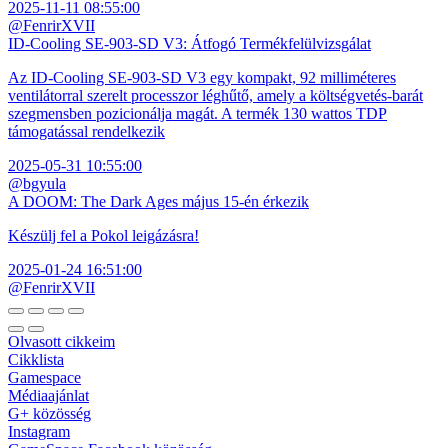
2025-11-11 08:55:00
@FenrirXVII
ID-Cooling SE-903-SD V3: Átfogó Termékfelülvizsgálat
Az ID-Cooling SE-903-SD V3 egy kompakt, 92 milliméteres
ventilátorral szerelt processzor léghűtő, amely a költségvetés-barát
szegmensben pozicionálja magát. A termék 130 wattos TDP
támogatással rendelkezik
2025-05-31 10:55:00
@bgyula
A DOOM: The Dark Ages május 15-én érkezik
Készülj fel a Pokol leigázásra!
2025-01-24 16:51:00
@FenrirXVII
Olvasott cikkeim
Cikklista
Gamespace
Médiaajánlat
G+ közösség
Instagram