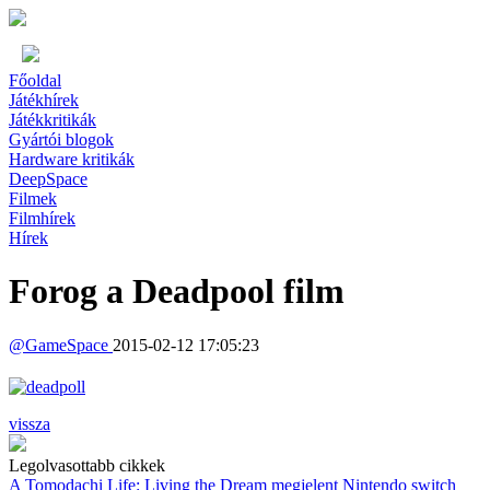
Főoldal
Játékhírek
Játékkritikák
Gyártói blogok
Hardware kritikák
DeepSpace
Filmek
Filmhírek
Hírek
Forog a Deadpool film
@
GameSpace
2015-02-12 17:05:23
vissza
Legolvasottabb cikkek
A Tomodachi Life: Living the Dream megjelent Nintendo switch