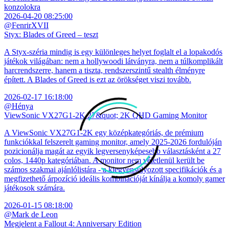
konzolokra
2026-04-20 08:25:00
@FenrirXVII
Styx: Blades of Greed – teszt
A Styx-széria mindig is egy különleges helyet foglalt el a lopakodós
játékok világában: nem a hollywoodi látványra, nem a túlkomplikált
harcrendszerre, hanem a tiszta, rendszerszintű stealth élményre
épített. A Blades of Greed is ezt az örökséget viszi tovább.
2026-02-17 16:18:00
@Hénya
ViewSonic VX27G1-2K 27&quot; 2K QHD Gaming Monitor
A ViewSonic VX27G1-2K egy középkategóriás, de prémium
funkciókkal felszerelt gaming monitor, amely 2025-2026 fordulóján
pozicionálja magát az egyik legversenyképesebb választásként a 27
colos, 1440p kategóriában. A monitor nem véletlenül került be
számos szakmai ajánlólistára - a kiegyensúlyozott specifikációk és a
megfizethető árpozíció ideális kombinációját kínálja a komoly gamer
játékosok számára.
2026-01-15 08:18:00
@Mark de Leon
Megjelent a Fallout 4: Anniversary Edition