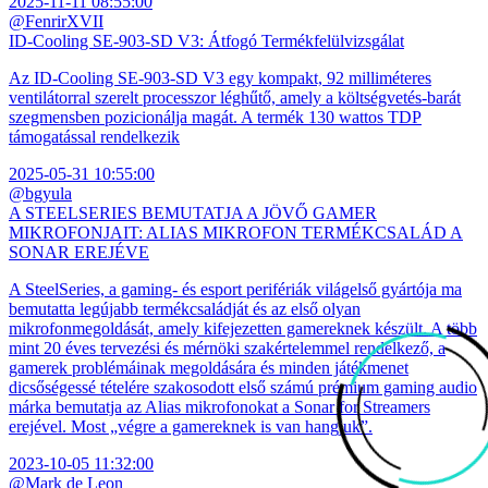
2025-11-11 08:55:00
@FenrirXVII
ID-Cooling SE-903-SD V3: Átfogó Termékfelülvizsgálat
Az ID-Cooling SE-903-SD V3 egy kompakt, 92 milliméteres
ventilátorral szerelt processzor léghűtő, amely a költségvetés-barát
szegmensben pozicionálja magát. A termék 130 wattos TDP
támogatással rendelkezik
2025-05-31 10:55:00
@bgyula
A STEELSERIES BEMUTATJA A JÖVŐ GAMER
MIKROFONJAIT: ALIAS MIKROFON TERMÉKCSALÁD A
SONAR EREJÉVE
A SteelSeries, a gaming- és esport perifériák világelső gyártója ma
bemutatta legújabb termékcsaládját és az első olyan
mikrofonmegoldását, amely kifejezetten gamereknek készült. A több
mint 20 éves tervezési és mérnöki szakértelemmel rendelkező, a
gamerek problémáinak megoldására és minden játékmenet
dicsőségessé tételére szakosodott első számú prémium gaming audio
márka bemutatja az Alias mikrofonokat a Sonar for Streamers
erejével. Most „végre a gamereknek is van hangjuk”.
2023-10-05 11:32:00
@Mark de Leon