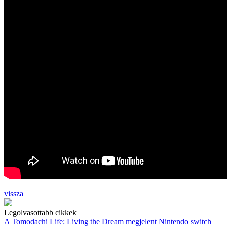
vissza
Legolvasottabb cikkek
A Tomodachi Life: Living the Dream megjelent Nintendo switch