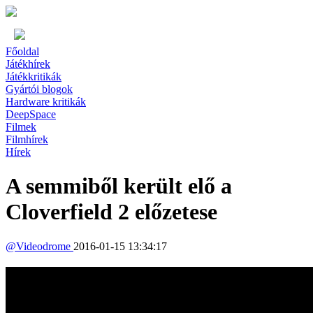
Főoldal
Játékhírek
Játékkritikák
Gyártói blogok
Hardware kritikák
DeepSpace
Filmek
Filmhírek
Hírek
A semmiből került elő a
Cloverfield 2 előzetese
@
Videodrome
2016-01-15 13:34:17