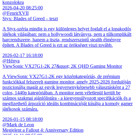
konzolokra
2026-04-20 08:25:00
@FenrirXVII
Styx: Blades of Greed – teszt
A Styx-széria mindig is egy különleges helyet foglalt el a lopakodós
játékok világában: nem a hollywoodi látványra, nem a túlkomplikált
harcrendszerre, hanem a tiszta, rendszerszintű stealth élményre
épített. A Blades of Greed is ezt az örökséget viszi tovább.
2026-02-17 16:18:00
@Hénya
ViewSonic VX27G1-2K 27&quot; 2K QHD Gaming Monitor
A ViewSonic VX27G1-2K egy középkategóriás, de prémium
funkciókkal felszerelt gaming monitor, amely 2025-2026 fordulóján
pozicionálja magát az egyik legversenyképesebb választásként a 27
colos, 1440p kategóriában. A monitor nem véletlenül került be
számos szakmai ajánlólistára - a kiegyensúlyozott specifikációk és a
megfizethető árpozíció ideális kombinációját kínálja a komoly gamer
játékosok számára.
2026-01-15 08:18:00
@Mark de Leon
Megjelent a Fallout 4: Anniversary Edition