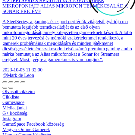
A STEELSERIES BEMUTATJA A JÖVŐ GAMER
MIKROFONJAIT: ALIAS MIKROFON TERMÉKCSALÁD A
SONAR EREJÉVE
A SteelSeries, a gaming- és esport perifériák világelső gyártója ma
bemutatta legújabb termékcsaládját és az első olyan
mikrofonmegoldását, amely kifejezetten gamereknek készült. A több
mint 20 éves tervezési és mérnöki szakértelemmel rendelkező, a
gamerek problémáinak megoldására és minden játékmenet
dicsőségessé tételére szakosodott első számú prémium gaming audio
márka bemutatja az Alias mikrofonokat a Sonar for Streamers
erejével. Most „végre a gamereknek is van hangjuk”.
2023-10-05 11:32:00
@Mark de Leon
Olvasott cikkeim
Cikklista
Gamespace
Médiaajánlat
G+ közösség
Instagram
GameSpace Facebook közösség
Magyar Online Gamerek
Magyar Gamer Közösség