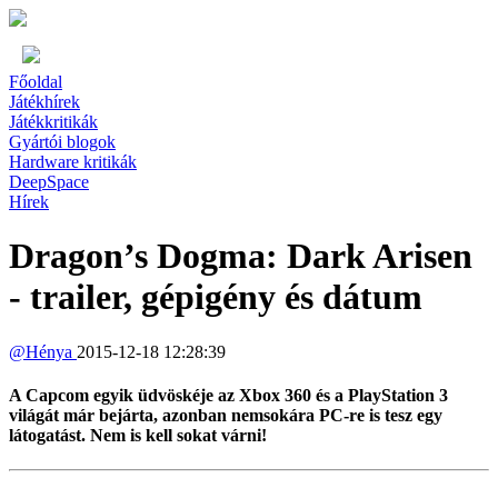
Főoldal
Játékhírek
Játékkritikák
Gyártói blogok
Hardware kritikák
DeepSpace
Hírek
Dragon’s Dogma: Dark Arisen
- trailer, gépigény és dátum
@
Hénya
2015-12-18 12:28:39
A Capcom egyik üdvöskéje az Xbox 360 és a PlayStation 3
világát már bejárta, azonban nemsokára PC-re is tesz egy
látogatást. Nem is kell sokat várni!