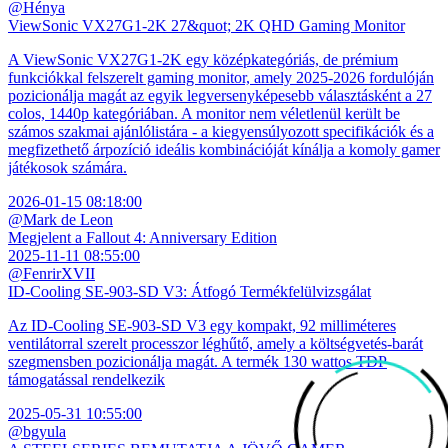
@Hénya
ViewSonic VX27G1-2K 27&quot; 2K QHD Gaming Monitor
A ViewSonic VX27G1-2K egy középkategóriás, de prémium
funkciókkal felszerelt gaming monitor, amely 2025-2026 fordulóján
pozicionálja magát az egyik legversenyképesebb választásként a 27
colos, 1440p kategóriában. A monitor nem véletlenül került be
számos szakmai ajánlólistára - a kiegyensúlyozott specifikációk és a
megfizethető árpozíció ideális kombinációját kínálja a komoly gamer
játékosok számára.
2026-01-15 08:18:00
@Mark de Leon
Megjelent a Fallout 4: Anniversary Edition
2025-11-11 08:55:00
@FenrirXVII
ID-Cooling SE-903-SD V3: Átfogó Termékfelülvizsgálat
Az ID-Cooling SE-903-SD V3 egy kompakt, 92 milliméteres
ventilátorral szerelt processzor léghűtő, amely a költségvetés-barát
szegmensben pozicionálja magát. A termék 130 wattos TDP
támogatással rendelkezik
2025-05-31 10:55:00
@bgyula