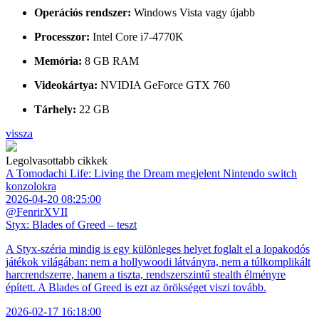
Operációs rendszer:
Windows Vista vagy újabb
Processzor:
Intel Core i7-4770K
Memória:
8 GB RAM
Videokártya:
NVIDIA GeForce GTX 760
Tárhely:
22 GB
vissza
Legolvasottabb cikkek
A Tomodachi Life: Living the Dream megjelent Nintendo switch
konzolokra
2026-04-20 08:25:00
@FenrirXVII
Styx: Blades of Greed – teszt
A Styx-széria mindig is egy különleges helyet foglalt el a lopakodós
játékok világában: nem a hollywoodi látványra, nem a túlkomplikált
harcrendszerre, hanem a tiszta, rendszerszintű stealth élményre
épített. A Blades of Greed is ezt az örökséget viszi tovább.
2026-02-17 16:18:00