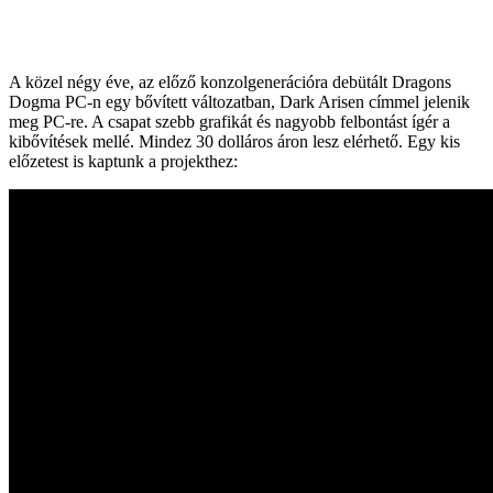
A közel négy éve, az előző konzolgenerációra debütált Dragons
Dogma PC-n egy bővített változatban, Dark Arisen címmel jelenik
meg PC-re. A csapat szebb grafikát és nagyobb felbontást ígér a
kibővítések mellé. Mindez 30 dolláros áron lesz elérhető. Egy kis
előzetest is kaptunk a projekthez: