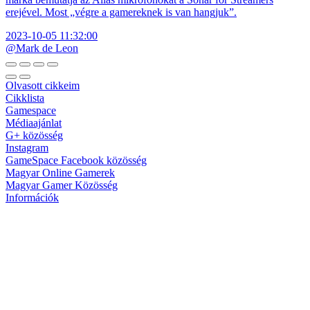
erejével. Most „végre a gamereknek is van hangjuk”.
2023-10-05 11:32:00
@Mark de Leon
Olvasott cikkeim
Cikklista
Gamespace
Médiaajánlat
G+ közösség
Instagram
GameSpace Facebook közösség
Magyar Online Gamerek
Magyar Gamer Közösség
Információk