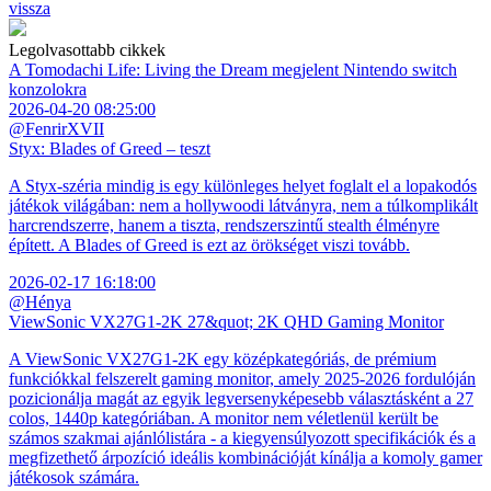
vissza
Legolvasottabb cikkek
A Tomodachi Life: Living the Dream megjelent Nintendo switch
konzolokra
2026-04-20 08:25:00
@FenrirXVII
Styx: Blades of Greed – teszt
A Styx-széria mindig is egy különleges helyet foglalt el a lopakodós
játékok világában: nem a hollywoodi látványra, nem a túlkomplikált
harcrendszerre, hanem a tiszta, rendszerszintű stealth élményre
épített. A Blades of Greed is ezt az örökséget viszi tovább.
2026-02-17 16:18:00
@Hénya
ViewSonic VX27G1-2K 27&quot; 2K QHD Gaming Monitor
A ViewSonic VX27G1-2K egy középkategóriás, de prémium
funkciókkal felszerelt gaming monitor, amely 2025-2026 fordulóján
pozicionálja magát az egyik legversenyképesebb választásként a 27
colos, 1440p kategóriában. A monitor nem véletlenül került be
számos szakmai ajánlólistára - a kiegyensúlyozott specifikációk és a
megfizethető árpozíció ideális kombinációját kínálja a komoly gamer
játékosok számára.