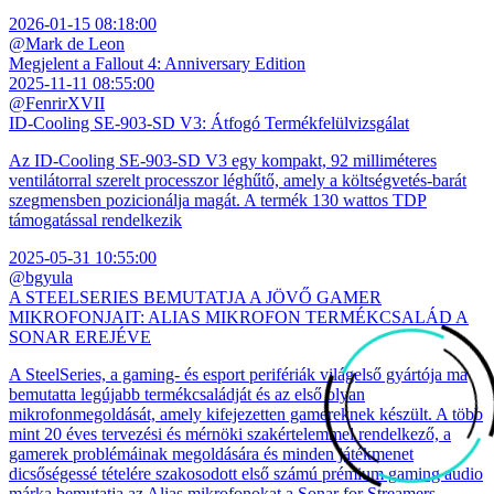
2026-01-15 08:18:00
@Mark de Leon
Megjelent a Fallout 4: Anniversary Edition
2025-11-11 08:55:00
@FenrirXVII
ID-Cooling SE-903-SD V3: Átfogó Termékfelülvizsgálat
Az ID-Cooling SE-903-SD V3 egy kompakt, 92 milliméteres
ventilátorral szerelt processzor léghűtő, amely a költségvetés-barát
szegmensben pozicionálja magát. A termék 130 wattos TDP
támogatással rendelkezik
2025-05-31 10:55:00
@bgyula
A STEELSERIES BEMUTATJA A JÖVŐ GAMER
MIKROFONJAIT: ALIAS MIKROFON TERMÉKCSALÁD A
SONAR EREJÉVE
A SteelSeries, a gaming- és esport perifériák világelső gyártója ma
bemutatta legújabb termékcsaládját és az első olyan
mikrofonmegoldását, amely kifejezetten gamereknek készült. A több
mint 20 éves tervezési és mérnöki szakértelemmel rendelkező, a
gamerek problémáinak megoldására és minden játékmenet
dicsőségessé tételére szakosodott első számú prémium gaming audio
márka bemutatja az Alias mikrofonokat a Sonar for Streamers