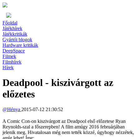
Főoldal
Játékhírek
Játékkritikák
Gyártói blogok
Hardware kritikák
DeepSpace
Filmek
Filmhírek
Hírek
Deadpool - kiszivárgott az
előzetes
@
Hénya
2015-07-12 21:30:52
A Comic Con-on kiszivárgott az Deadpool első előzetese Ryan
Reynolds-szal a főszerepben! A film amúgy 2016 februárjában
jelenik meg. Hivatalosan még nem tették közzé, úgyhogy nézzétek,
amíg lehet! Íme: