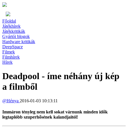
Főoldal
Játékhírek
Játékkritikák
Gyártói blogok
Hardware kritikák
DeepSpace
Filmek
Filmhírek
Hírek
Deadpool - íme néhány új kép
a filmből
@
Hénya
2016-01-03 10:13:11
Immáron tényleg nem kell sokat várnunk minden idők
legtaplóbb szuperhősének kalandjaitól!