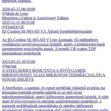
játékosok számára.
2026-01-15 08:18:00
@Mark de Leon
Megjelent a Fallout 4: Anniversary Edition
2025-11-11 08:55:00
@FenrirXVII
ID-Cooling SE-903-SD V3: Átfogó Termékfelülvizsgálat
Az ID-Cooling SE-903-SD V3 egy kompakt, 92 milliméteres
ventilátorral szerelt processzor léghűtő, amely a költségvetés-barát
szegmensben pozicionálja magát. A termék 130 wattos TDP
támogatással rendelkezik
2025-05-31 10:55:00
@bgyula
A STEELSERIES BEMUTATJA A JÖVŐ GAMER
MIKROFONJAIT: ALIAS MIKROFON TERMÉKCSALÁD A
SONAR EREJÉVE
A SteelSeries, a gaming- és esport perifériák világelső gyártója ma
bemutatta legújabb termékcsaládját és az első olyan
mikrofonmegoldását, amely kifejezetten gamereknek készült. A több
mint 20 éves tervezési és mérnöki szakértelemmel rendelkező, a
gamerek problémáinak megoldására és minden játékmenet
dicsőségessé tételére szakosodott első számú prémium gaming audio