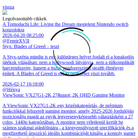
vissza
Legolvasottabb cikkek
A Tomodachi Life: Living the Dream megjelent Nintendo switch
konzolokra
2026-04-20 08:25:00
@FenrirXVII
Styx: Blades of Greed – teszt
A Styx-széria mindig is egy különleges helyet foglalt el a lopakodós
játékok világában: nem a hollywoodi látványra, nem a túlkomplikált
harcrendszerre, hanem a tiszta, rendszerszintű stealth élményre
épített. A Blades of Greed is ezt az örökséget viszi tovább.
2026-02-17 16:18:00
@Hénya
ViewSonic VX27G1-2K 27&quot; 2K QHD Gaming Monitor
A ViewSonic VX27G1-2K egy középkategóriás, de prémium
funkciókkal felszerelt gaming monitor, amely 2025-2026 fordulóján
pozicionálja magát az egyik legversenyképesebb választásként a 27
colos, 1440p kategóriában. A monitor nem véletlenül került be
számos szakmai ajánlólistára - a kiegyensúlyozott specifikációk és a
megfizethető árpozíció ideális kombinációját kínálja a komoly gamer