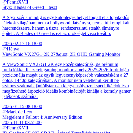
@FenrirXVII
Styx: Blades of Greed – teszt
A Styx-széria mindig is egy különleges helyet foglalt el a lopakodós
játékok világában: nem a hollywoodi látványra, nem a túlkomplikált
harcrendszerre, hanem a tiszta, rendszerszintű stealth élményre
épített. A Blades of Greed is ezt az örökséget viszi tovább.
2026-02-17 16:18:00
@Hénya
ViewSonic VX27G1-2K 27&quot; 2K QHD Gaming Monitor
A ViewSonic VX27G1-2K egy középkategóriás, de prémium
funkciókkal felszerelt gaming monitor, amely 2025-2026 fordulóján
pozicionálja magát az egyik legversenyképesebb választásként a 27
colos, 1440p kategóriában. A monitor nem véletlenül került be
számos szakmai ajánlólistára - a kiegyensúlyozott specifikációk és a
megfizethető árpozíció ideális kombinációját kínálja a komoly gamer
játékosok számára.
2026-01-15 08:18:00
@Mark de Leon
Megjelent a Fallout 4: Anniversary Edition
2025-11-11 08:55:00
@FenrirXVII