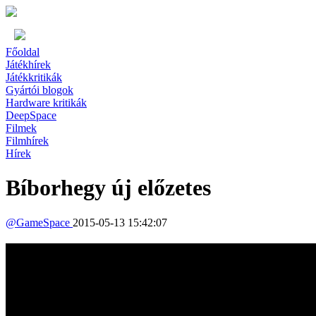
Főoldal
Játékhírek
Játékkritikák
Gyártói blogok
Hardware kritikák
DeepSpace
Filmek
Filmhírek
Hírek
Bíborhegy új előzetes
@
GameSpace
2015-05-13 15:42:07