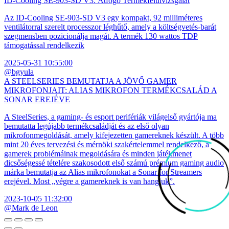
ID-Cooling SE-903-SD V3: Átfogó Termékfelülvizsgálat
Az ID-Cooling SE-903-SD V3 egy kompakt, 92 milliméteres
ventilátorral szerelt processzor léghűtő, amely a költségvetés-barát
szegmensben pozicionálja magát. A termék 130 wattos TDP
támogatással rendelkezik
2025-05-31 10:55:00
@bgyula
A STEELSERIES BEMUTATJA A JÖVŐ GAMER
MIKROFONJAIT: ALIAS MIKROFON TERMÉKCSALÁD A
SONAR EREJÉVE
A SteelSeries, a gaming- és esport perifériák világelső gyártója ma
bemutatta legújabb termékcsaládját és az első olyan
mikrofonmegoldását, amely kifejezetten gamereknek készült. A több
mint 20 éves tervezési és mérnöki szakértelemmel rendelkező, a
gamerek problémáinak megoldására és minden játékmenet
dicsőségessé tételére szakosodott első számú prémium gaming audio
márka bemutatja az Alias mikrofonokat a Sonar for Streamers
erejével. Most „végre a gamereknek is van hangjuk”.
2023-10-05 11:32:00
@Mark de Leon