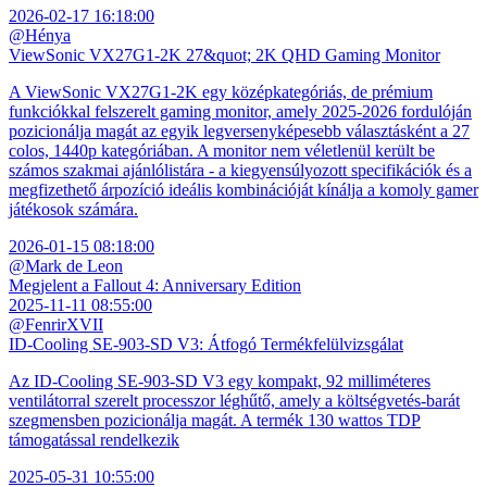
2026-02-17 16:18:00
@Hénya
ViewSonic VX27G1-2K 27&quot; 2K QHD Gaming Monitor
A ViewSonic VX27G1-2K egy középkategóriás, de prémium
funkciókkal felszerelt gaming monitor, amely 2025-2026 fordulóján
pozicionálja magát az egyik legversenyképesebb választásként a 27
colos, 1440p kategóriában. A monitor nem véletlenül került be
számos szakmai ajánlólistára - a kiegyensúlyozott specifikációk és a
megfizethető árpozíció ideális kombinációját kínálja a komoly gamer
játékosok számára.
2026-01-15 08:18:00
@Mark de Leon
Megjelent a Fallout 4: Anniversary Edition
2025-11-11 08:55:00
@FenrirXVII
ID-Cooling SE-903-SD V3: Átfogó Termékfelülvizsgálat
Az ID-Cooling SE-903-SD V3 egy kompakt, 92 milliméteres
ventilátorral szerelt processzor léghűtő, amely a költségvetés-barát
szegmensben pozicionálja magát. A termék 130 wattos TDP
támogatással rendelkezik
2025-05-31 10:55:00