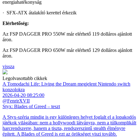
energiahatékonyság
· SFX-ATX átalakító kerettel érkezik
Elérhetőség:
Az FSP DAGGER PRO 550W már elérhető 119 dolláros ajánlott
áron.
Az FSP DAGGER PRO 650W már elérhető 129 dolláros ajánlott
áron.
vissza
Legolvasottabb cikkek
A Tomodachi Life: Living the Dream megjelent Nintendo switch
konzolokra
2026-04-20 08:25:00
@FenrirXVII
Styx: Blades of Greed – teszt
A Styx-széria mindig is egy különleges helyet foglalt el a lopakodós
játékok világában: nem a hollywoodi látványra, nem a túlkomplikált
harcrendszerre, hanem a tiszta, rendszerszintű stealth élményre
épített. A Blades of Greed is ezt az örökséget viszi tovább.