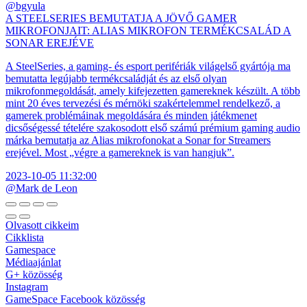
@bgyula
A STEELSERIES BEMUTATJA A JÖVŐ GAMER
MIKROFONJAIT: ALIAS MIKROFON TERMÉKCSALÁD A
SONAR EREJÉVE
A SteelSeries, a gaming- és esport perifériák világelső gyártója ma
bemutatta legújabb termékcsaládját és az első olyan
mikrofonmegoldását, amely kifejezetten gamereknek készült. A több
mint 20 éves tervezési és mérnöki szakértelemmel rendelkező, a
gamerek problémáinak megoldására és minden játékmenet
dicsőségessé tételére szakosodott első számú prémium gaming audio
márka bemutatja az Alias mikrofonokat a Sonar for Streamers
erejével. Most „végre a gamereknek is van hangjuk”.
2023-10-05 11:32:00
@Mark de Leon
Olvasott cikkeim
Cikklista
Gamespace
Médiaajánlat
G+ közösség
Instagram
GameSpace Facebook közösség