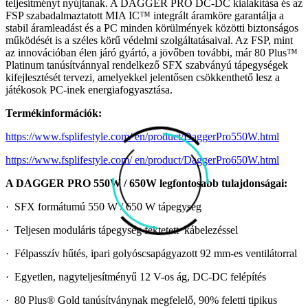
teljesítményt nyújtanak. A DAGGER PRO DC-DC kialakítása és az
FSP szabadalmaztatott MIA IC™ integrált áramköre garantálja a
stabil áramleadást és a PC minden körülmények közötti biztonságos
működését is a széles körű védelmi szolgáltatásaival. Az FSP, mint
az innovációban élen járó gyártó, a jövőben további, már 80 Plus™
Platinum tanúsítvánnyal rendelkező SFX szabványú tápegységek
kifejlesztését tervezi, amelyekkel jelentősen csökkenthető lesz a
játékosok PC-inek energiafogyasztása.
Termékinformációk:
https://www.fsplifestyle.com/ en/product/DaggerPro550W.html
https://www.fsplifestyle.com/ en/product/DaggerPro650W.html
A DAGGER PRO 550W / 650W legfontosabb tulajdonságai:
· SFX formátumú 550 W / 650 W tápegység
· Teljesen moduláris tápegység fektetett kábelezéssel
· Félpasszív hűtés, ipari golyóscsapágyazott 92 mm-es ventilátorral
· Egyetlen, nagyteljesítményű 12 V-os ág, DC-DC felépítés
· 80 Plus® Gold tanúsítványnak megfelelő, 90% feletti tipikus