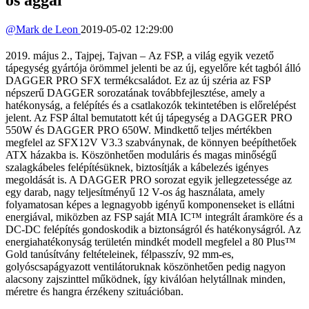
@
Mark de Leon
2019-05-02 12:29:00
2019. május 2., Tajpej, Tajvan – Az FSP, a világ egyik vezető
tápegység gyártója örömmel jelenti be az új, egyelőre két tagból álló
DAGGER PRO SFX termékcsaládot. Ez az új széria az FSP
népszerű DAGGER sorozatának továbbfejlesztése, amely a
hatékonyság, a felépítés és a csatlakozók tekintetében is előrelépést
jelent. Az FSP által bemutatott két új tápegység a DAGGER PRO
550W és DAGGER PRO 650W. Mindkettő teljes mértékben
megfelel az SFX12V V3.3 szabványnak, de könnyen beépíthetőek
ATX házakba is. Köszönhetően moduláris és magas minőségű
szalagkábeles felépítésüknek, biztosítják a kábelezés igényes
megoldását is. A DAGGER PRO sorozat egyik jellegzetessége az
egy darab, nagy teljesítményű 12 V-os ág használata, amely
folyamatosan képes a legnagyobb igényű komponenseket is ellátni
energiával, miközben az FSP saját MIA IC™ integrált áramköre és a
DC-DC felépítés gondoskodik a biztonságról és hatékonyságról. Az
energiahatékonyság területén mindkét modell megfelel a 80 Plus™
Gold tanúsítvány feltételeinek, félpasszív, 92 mm-es,
golyóscsapágyazott ventilátoruknak köszönhetően pedig nagyon
alacsony zajszinttel működnek, így kiválóan helytállnak minden,
méretre és hangra érzékeny szituációban.