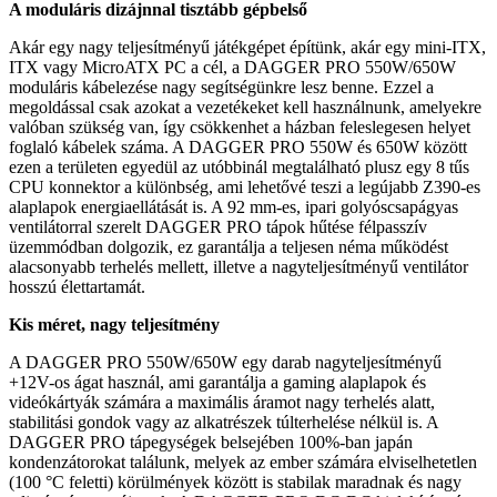
A moduláris dizájnnal tisztább gépbelső
Akár egy nagy teljesítményű játékgépet építünk, akár egy mini-ITX,
ITX vagy MicroATX PC a cél, a DAGGER PRO 550W/650W
moduláris kábelezése nagy segítségünkre lesz benne. Ezzel a
megoldással csak azokat a vezetékeket kell használnunk, amelyekre
valóban szükség van, így csökkenhet a házban feleslegesen helyet
foglaló kábelek száma. A DAGGER PRO 550W és 650W között
ezen a területen egyedül az utóbbinál megtalálható plusz egy 8 tűs
CPU konnektor a különbség, ami lehetővé teszi a legújabb Z390-es
alaplapok energiaellátását is. A 92 mm-es, ipari golyóscsapágyas
ventilátorral szerelt DAGGER PRO tápok hűtése félpasszív
üzemmódban dolgozik, ez garantálja a teljesen néma működést
alacsonyabb terhelés mellett, illetve a nagyteljesítményű ventilátor
hosszú élettartamát.
Kis méret, nagy teljesítmény
A DAGGER PRO 550W/650W egy darab nagyteljesítményű
+12V-os ágat használ, ami garantálja a gaming alaplapok és
videókártyák számára a maximális áramot nagy terhelés alatt,
stabilitási gondok vagy az alkatrészek túlterhelése nélkül is. A
DAGGER PRO tápegységek belsejében 100%-ban japán
kondenzátorokat találunk, melyek az ember számára elviselhetetlen
(100 °C feletti) körülmények között is stabilak maradnak és nagy