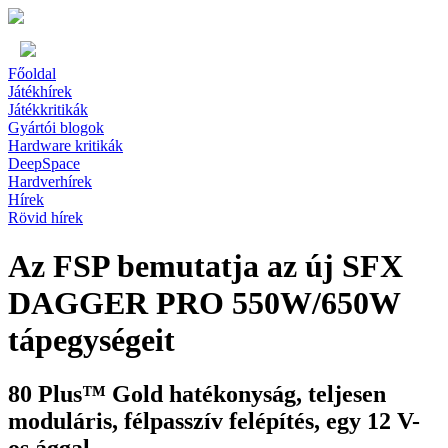
Főoldal
Játékhírek
Játékkritikák
Gyártói blogok
Hardware kritikák
DeepSpace
Hardverhírek
Hírek
Rövid hírek
Az FSP bemutatja az új SFX
DAGGER PRO 550W/650W
tápegységeit
80 Plus™ Gold hatékonyság, teljesen
moduláris, félpasszív felépítés, egy 12 V-
os ággal