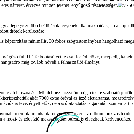
tes hátteret, élvezve minden jelenet lenyűgöző részletességét.
ogy a legegyszerűbb beállítások legyenek alkalmazhatóak, ha a nappalib
dott drótok kerülgetése.
is képtorzítása minimális, 30 fokos szögtartományban hangolható megem
 lenyűgöző full HD felbontású vetítés válik elérhetővé, mégpedig kábel
 hangszóró még tovább növeli a felhasználói élményt.
nergiafelhasználást. Mindehhez hozzájön még a testre szabható profilo
erjeszthetjük akár 7000 extra órával az izzó élettartamát, megspórolvá
ntációk is levezényelhetők, de a szórakoztatás is garantált szinten tartha
nvonalú mérnöki munkánk milyen teret nyert az otthoni mozizás területé
 mozi- és televízió megszállottjai otthon is élvezhetik kedvenceiket.” 