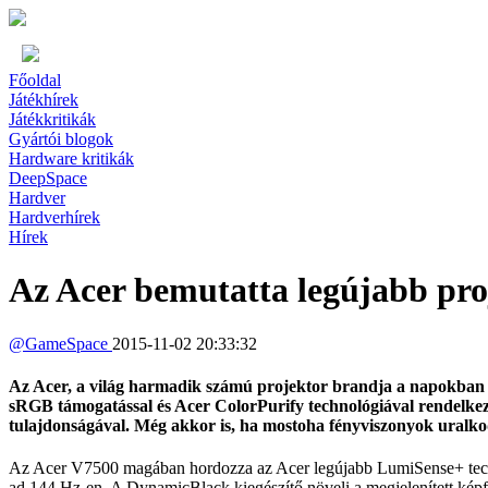
Főoldal
Játékhírek
Játékkritikák
Gyártói blogok
Hardware kritikák
DeepSpace
Hardver
Hardverhírek
Hírek
Az Acer bemutatta legújabb pro
@
GameSpace
2015-11-02 20:33:32
Az Acer, a világ harmadik számú projektor brandja a napokban m
sRGB támogatással és Acer ColorPurify technológiával rendelkez
tulajdonságával. Még akkor is, ha mostoha fényviszonyok uralkodn
Az Acer V7500 magában hordozza az Acer legújabb LumiSense+ technol
ad 144 Hz-en. A DynamicBlack kiegészítő növeli a megjelenített képfol