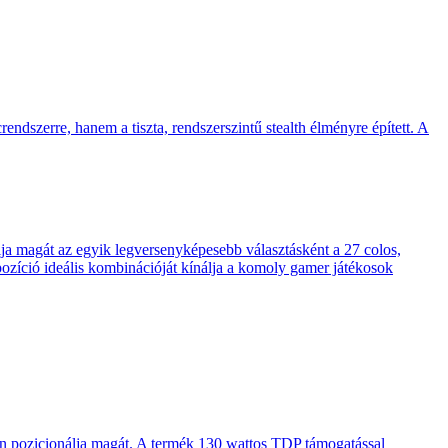
endszerre, hanem a tiszta, rendszerszintű stealth élményre épített. A
 magát az egyik legversenyképesebb választásként a 27 colos,
pozíció ideális kombinációját kínálja a komoly gamer játékosok
en pozicionálja magát. A termék 130 wattos TDP támogatással