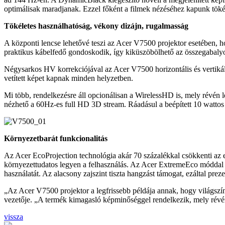
optimálisak maradjanak. Ezzel főként a filmek nézéséhez kapunk tökéle
Tökéletes használhatóság, vékony dizájn, rugalmasság
A központi lencse lehetővé teszi az Acer V7500 projektor esetében, h
praktikus kábelfedő gondoskodik, így kiküszöbölhető az összegabalyo
Négysarkos HV korrekciójával az Acer V7500 horizontális és vertikál
vetített képet kapnak minden helyzetben.
Mi több, rendelkezésre áll opcionálisan a WirelessHD is, mely révén
nézhető a 60Hz-es full HD 3D stream. Ráadásul a beépített 10 wattos
Környezetbarát funkcionalitás
Az Acer EcoProjection technológia akár 70 százalékkal csökkenti az e
környezettudatos legyen a felhasználás. Az Acer ExtremeEco móddal kit
használatát. Az alacsony zajszint tiszta hangzást támogat, ezáltal preze
„Az Acer V7500 projektor a legfrissebb példája annak, hogy világszí
vezetője. „A termék kimagasló képminőséggel rendelkezik, mely révén a
vissza