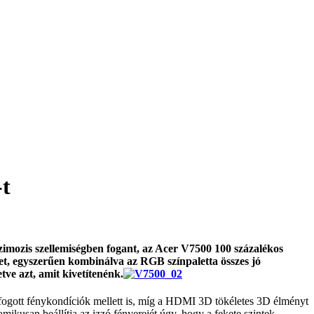
-t
imozis szellemiségben fogant, az Acer V7500 100 százalékos
t, egyszerűen kombinálva az RGB színpaletta összes jó
ve azt, amit kivetítenénk.
fogott fénykondíciók mellett is, míg a HDMI 3D tökéletes 3D élményt
ikusan beállítja az izzó fényerejét úgy, hogy a fekete szintek