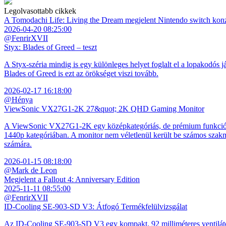
Legolvasottabb cikkek
A Tomodachi Life: Living the Dream megjelent Nintendo switch kon
2026-04-20 08:25:00
@FenrirXVII
Styx: Blades of Greed – teszt
A Styx-széria mindig is egy különleges helyet foglalt el a lopakodós j
Blades of Greed is ezt az örökséget viszi tovább.
2026-02-17 16:18:00
@Hénya
ViewSonic VX27G1-2K 27&quot; 2K QHD Gaming Monitor
A ViewSonic VX27G1-2K egy középkategóriás, de prémium funkciókkal
1440p kategóriában. A monitor nem véletlenül került be számos szakmai
számára.
2026-01-15 08:18:00
@Mark de Leon
Megjelent a Fallout 4: Anniversary Edition
2025-11-11 08:55:00
@FenrirXVII
ID-Cooling SE-903-SD V3: Átfogó Termékfelülvizsgálat
Az ID-Cooling SE-903-SD V3 egy kompakt, 92 milliméteres ventilátor