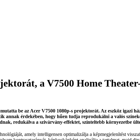
jektorát, a V7500 Home Theater
utatta be az Acer V7500 1080p-s projektorát. Az eszköz igazi ház
ik annak érdekében, hogy hűen tudja reprodukálni a valós színeke
ak, redukálva a szivárvány-effektet, színteltebb környezetbe ültet
ógiáját, amely intelligensen optimalizálja a képmegjelenítést vissza
yam kontrasztarányát, képkockánként analizálja a tartalmat, majd dinam