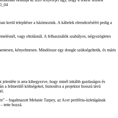
an kerül telepítésre a házimozink. A kábelek elrendezéséért pedig a
elésnél, vagy eltolásnál. A felhasználók szabályos, négyszögletes
mentesen, kényelmesen. Mindössze egy dongle szükségeltetik, és máris
k jelenléte is arra kihegyezve, hogy minél inkább gazdaságos és
n a felmerülő költségeket, biztosítva a projektor hosszú távú
tó.
n” – fogalmazott Melanie Tarpey, az Acer periféria-üzletágának
– tette hozzá.