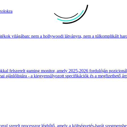
zolokra
átékok világában: nem a hollywoodi látványra, nem a túlkomplikált harcr
 felszerelt gaming monitor, amely 2025-2026 fordulóján pozicionálja
 ajánlólistára - a kiegyensúlyozott specifikációk és a megfizethető ár
ral szerelt processzor léghűtő, amely a költségvetés-barát szegmensb