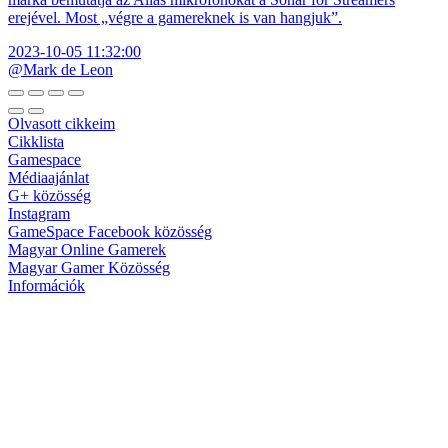
erejével. Most „végre a gamereknek is van hangjuk”.
2023-10-05 11:32:00
@Mark de Leon
Olvasott cikkeim
Cikklista
Gamespace
Médiaajánlat
G+ közösség
Instagram
GameSpace Facebook közösség
Magyar Online Gamerek
Magyar Gamer Közösség
Információk