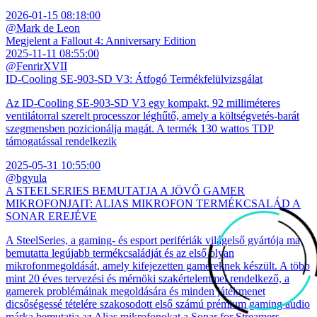
2026-01-15 08:18:00
@Mark de Leon
Megjelent a Fallout 4: Anniversary Edition
2025-11-11 08:55:00
@FenrirXVII
ID-Cooling SE-903-SD V3: Átfogó Termékfelülvizsgálat
Az ID-Cooling SE-903-SD V3 egy kompakt, 92 milliméteres
ventilátorral szerelt processzor léghűtő, amely a költségvetés-barát
szegmensben pozicionálja magát. A termék 130 wattos TDP
támogatással rendelkezik
2025-05-31 10:55:00
@bgyula
A STEELSERIES BEMUTATJA A JÖVŐ GAMER
MIKROFONJAIT: ALIAS MIKROFON TERMÉKCSALÁD A
SONAR EREJÉVE
A SteelSeries, a gaming- és esport perifériák világelső gyártója ma
bemutatta legújabb termékcsaládját és az első olyan
mikrofonmegoldását, amely kifejezetten gamereknek készült. A több
mint 20 éves tervezési és mérnöki szakértelemmel rendelkező, a
gamerek problémáinak megoldására és minden játékmenet
dicsőségessé tételére szakosodott első számú prémium gaming audio
márka bemutatja az Alias mikrofonokat a Sonar for Streamers