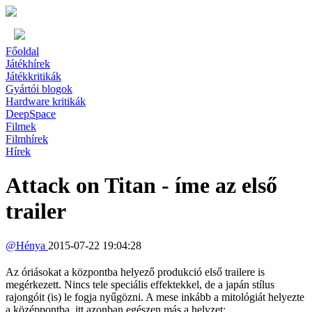
Főoldal
Játékhírek
Játékkritikák
Gyártói blogok
Hardware kritikák
DeepSpace
Filmek
Filmhírek
Hírek
Attack on Titan - íme az első
trailer
@
Hénya
2015-07-22 19:04:28
Az óriásokat a központba helyező produkció első trailere is
megérkezett. Nincs tele speciális effektekkel, de a japán stílus
rajongóit (is) le fogja nyűgözni. A mese inkább a mitológiát helyezte
a középpontba, itt azonban egészen más a helyzet: