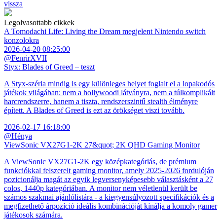
vissza
Legolvasottabb cikkek
A Tomodachi Life: Living the Dream megjelent Nintendo switch
konzolokra
2026-04-20 08:25:00
@FenrirXVII
Styx: Blades of Greed – teszt
A Styx-széria mindig is egy különleges helyet foglalt el a lopakodós
játékok világában: nem a hollywoodi látványra, nem a túlkomplikált
harcrendszerre, hanem a tiszta, rendszerszintű stealth élményre
épített. A Blades of Greed is ezt az örökséget viszi tovább.
2026-02-17 16:18:00
@Hénya
ViewSonic VX27G1-2K 27&quot; 2K QHD Gaming Monitor
A ViewSonic VX27G1-2K egy középkategóriás, de prémium
funkciókkal felszerelt gaming monitor, amely 2025-2026 fordulóján
pozicionálja magát az egyik legversenyképesebb választásként a 27
colos, 1440p kategóriában. A monitor nem véletlenül került be
számos szakmai ajánlólistára - a kiegyensúlyozott specifikációk és a
megfizethető árpozíció ideális kombinációját kínálja a komoly gamer
játékosok számára.