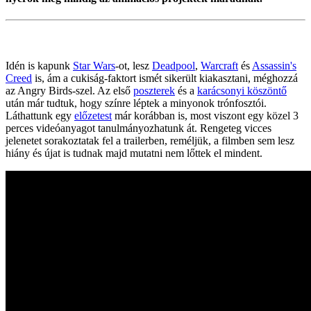
Idén is kapunk
Star Wars
-ot, lesz
Deadpool
,
Warcraft
és
Assassin's
Creed
is, ám a cukiság-faktort ismét sikerült kiakasztani, méghozzá
az Angry Birds-szel. Az első
poszterek
és a
karácsonyi köszöntő
után már tudtuk, hogy színre léptek a minyonok trónfosztói.
Láthattunk egy
előzetest
már korábban is, most viszont egy közel 3
perces videóanyagot tanulmányozhatunk át. Rengeteg vicces
jelenetet sorakoztatak fel a trailerben, reméljük, a filmben sem lesz
hiány és újat is tudnak majd mutatni nem lőttek el mindent.