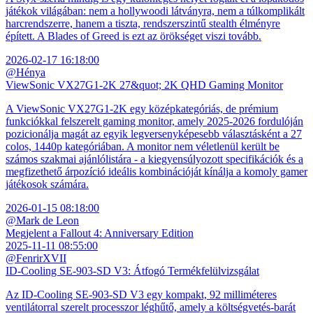
játékok világában: nem a hollywoodi látványra, nem a túlkomplikált
harcrendszerre, hanem a tiszta, rendszerszintű stealth élményre
épített. A Blades of Greed is ezt az örökséget viszi tovább.
2026-02-17 16:18:00
@Hénya
ViewSonic VX27G1-2K 27&quot; 2K QHD Gaming Monitor
A ViewSonic VX27G1-2K egy középkategóriás, de prémium
funkciókkal felszerelt gaming monitor, amely 2025-2026 fordulóján
pozicionálja magát az egyik legversenyképesebb választásként a 27
colos, 1440p kategóriában. A monitor nem véletlenül került be
számos szakmai ajánlólistára - a kiegyensúlyozott specifikációk és a
megfizethető árpozíció ideális kombinációját kínálja a komoly gamer
játékosok számára.
2026-01-15 08:18:00
@Mark de Leon
Megjelent a Fallout 4: Anniversary Edition
2025-11-11 08:55:00
@FenrirXVII
ID-Cooling SE-903-SD V3: Átfogó Termékfelülvizsgálat
Az ID-Cooling SE-903-SD V3 egy kompakt, 92 milliméteres
ventilátorral szerelt processzor léghűtő, amely a költségvetés-barát