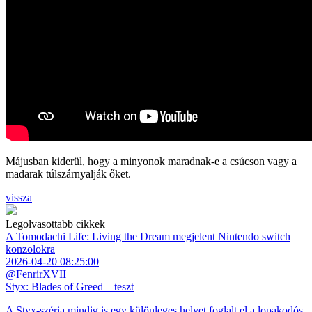
Májusban kiderül, hogy a minyonok maradnak-e a csúcson vagy a
madarak túlszárnyalják őket.
vissza
Legolvasottabb cikkek
A Tomodachi Life: Living the Dream megjelent Nintendo switch
konzolokra
2026-04-20 08:25:00
@FenrirXVII
Styx: Blades of Greed – teszt
A Styx-széria mindig is egy különleges helyet foglalt el a lopakodós