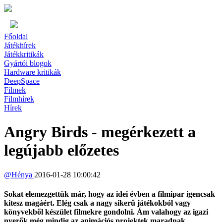
Főoldal
Játékhírek
Játékkritikák
Gyártói blogok
Hardware kritikák
DeepSpace
Filmek
Filmhírek
Hírek
Angry Birds - megérkezett a
legújabb előzetes
@
Hénya
2016-01-28 10:00:42
Sokat elemezgettük már, hogy az idei évben a filmipar igencsak
kitesz magáért. Elég csak a nagy sikerű játékokból vagy
könyvekből készület filmekre gondolni. Ám valahogy az igazi
nyerők még mindig az animációs projektek maradnak.