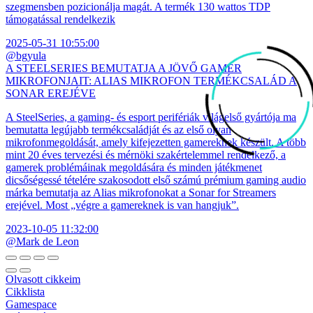
szegmensben pozicionálja magát. A termék 130 wattos TDP
támogatással rendelkezik
2025-05-31 10:55:00
@bgyula
A STEELSERIES BEMUTATJA A JÖVŐ GAMER
MIKROFONJAIT: ALIAS MIKROFON TERMÉKCSALÁD A
SONAR EREJÉVE
A SteelSeries, a gaming- és esport perifériák világelső gyártója ma
bemutatta legújabb termékcsaládját és az első olyan
mikrofonmegoldását, amely kifejezetten gamereknek készült. A több
mint 20 éves tervezési és mérnöki szakértelemmel rendelkező, a
gamerek problémáinak megoldására és minden játékmenet
dicsőségessé tételére szakosodott első számú prémium gaming audio
márka bemutatja az Alias mikrofonokat a Sonar for Streamers
erejével. Most „végre a gamereknek is van hangjuk”.
2023-10-05 11:32:00
@Mark de Leon
Olvasott cikkeim
Cikklista
Gamespace