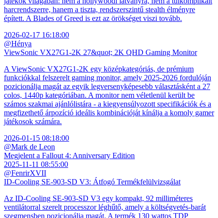
játékok világában: nem a hollywoodi látványra, nem a túlkomplikált
harcrendszerre, hanem a tiszta, rendszerszintű stealth élményre
épített. A Blades of Greed is ezt az örökséget viszi tovább.
2026-02-17 16:18:00
@Hénya
ViewSonic VX27G1-2K 27&quot; 2K QHD Gaming Monitor
A ViewSonic VX27G1-2K egy középkategóriás, de prémium
funkciókkal felszerelt gaming monitor, amely 2025-2026 fordulóján
pozicionálja magát az egyik legversenyképesebb választásként a 27
colos, 1440p kategóriában. A monitor nem véletlenül került be
számos szakmai ajánlólistára - a kiegyensúlyozott specifikációk és a
megfizethető árpozíció ideális kombinációját kínálja a komoly gamer
játékosok számára.
2026-01-15 08:18:00
@Mark de Leon
Megjelent a Fallout 4: Anniversary Edition
2025-11-11 08:55:00
@FenrirXVII
ID-Cooling SE-903-SD V3: Átfogó Termékfelülvizsgálat
Az ID-Cooling SE-903-SD V3 egy kompakt, 92 milliméteres
ventilátorral szerelt processzor léghűtő, amely a költségvetés-barát
szegmensben pozicionálja magát. A termék 130 wattos TDP