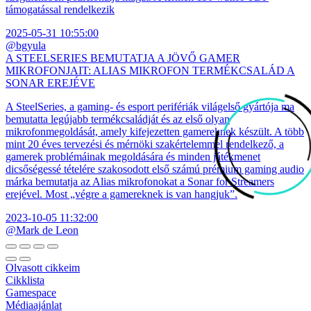
támogatással rendelkezik
2025-05-31 10:55:00
@bgyula
A STEELSERIES BEMUTATJA A JÖVŐ GAMER
MIKROFONJAIT: ALIAS MIKROFON TERMÉKCSALÁD A
SONAR EREJÉVE
A SteelSeries, a gaming- és esport perifériák világelső gyártója ma
bemutatta legújabb termékcsaládját és az első olyan
mikrofonmegoldását, amely kifejezetten gamereknek készült. A több
mint 20 éves tervezési és mérnöki szakértelemmel rendelkező, a
gamerek problémáinak megoldására és minden játékmenet
dicsőségessé tételére szakosodott első számú prémium gaming audio
márka bemutatja az Alias mikrofonokat a Sonar for Streamers
erejével. Most „végre a gamereknek is van hangjuk”.
2023-10-05 11:32:00
@Mark de Leon
Olvasott cikkeim
Cikklista
Gamespace
Médiaajánlat