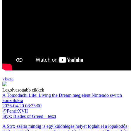
vissza
Legolvasottabb cikkek
A Tomodachi Life: Living the Dream megjelent Nintendo switch
konzolokra
2026-04-20 08:25:00
@FenrirXVII
Styx: Blades of Greed – teszt
A Styx-széria mindig is egy különleges helyet foglalt el a lopakodós