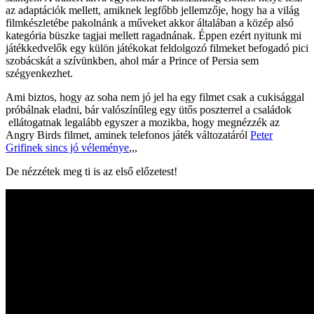
az adaptációk mellett, amiknek legfőbb jellemzője, hogy ha a világ
filmkészletébe pakolnánk a műveket akkor általában a közép alsó
kategória büszke tagjai mellett ragadnának. Éppen ezért nyitunk mi
játékkedvelők egy külön játékokat feldolgozó filmeket befogadó pici
szobácskát a szívünkben, ahol már a Prince of Persia sem
szégyenkezhet.
Ami biztos, hogy az soha nem jó jel ha egy filmet csak a cukisággal
próbálnak eladni, bár valószínűleg egy ütős poszterrel a családok
ellátogatnak legalább egyszer a mozikba, hogy megnézzék az
Angry Birds filmet, aminek telefonos játék változatáról
Peter
Grifinek sincs jó véleménye
,,,
De nézzétek meg ti is az első előzetest!