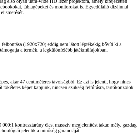
ág első olyan ultra-wide HD lézer projektora, amely kifejezetten
otebookokat, táblagépeket és monitorokat is. Egyedülálló dizájnnal
elismerését.
felbontása (1920x720) eddig nem látott léptékekig bővíti ki a
t támogatja a termék, a legkülönfélébb játékműfajokban.
es, akár 47 centiméteres távolságból. Ez azt is jelenti, hogy nincs
ból tökéletes képet kapjunk, nincsen szükség felfúrásra, tartókonzolok
00 000:1 kontrasztarány éles, masszív megjelenítést takar, mély, gazdag
chnológiái jelentik a minőség garanciáját.