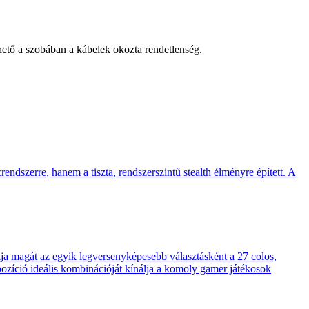
hető a szobában a kábelek okozta rendetlenség.
endszerre, hanem a tiszta, rendszerszintű stealth élményre épített. A
 magát az egyik legversenyképesebb választásként a 27 colos,
pozíció ideális kombinációját kínálja a komoly gamer játékosok