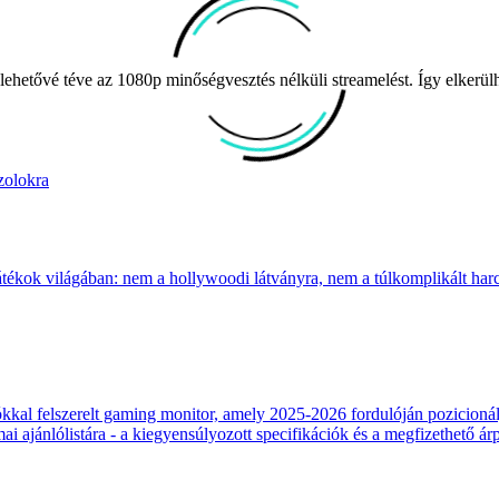
 lehetővé téve az 1080p minőségvesztés nélküli streamelést. Így elkerül
zolokra
átékok világában: nem a hollywoodi látványra, nem a túlkomplikált harcr
 felszerelt gaming monitor, amely 2025-2026 fordulóján pozicionálja
 ajánlólistára - a kiegyensúlyozott specifikációk és a megfizethető ár