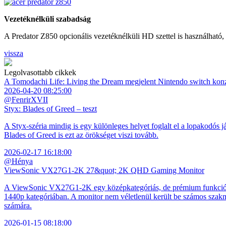
Vezetéknélküli szabadság
A Predator Z850 opcionális vezetéknélküli HD szettel is használható,
vissza
Legolvasottabb cikkek
A Tomodachi Life: Living the Dream megjelent Nintendo switch kon
2026-04-20 08:25:00
@FenrirXVII
Styx: Blades of Greed – teszt
A Styx-széria mindig is egy különleges helyet foglalt el a lopakodós j
Blades of Greed is ezt az örökséget viszi tovább.
2026-02-17 16:18:00
@Hénya
ViewSonic VX27G1-2K 27&quot; 2K QHD Gaming Monitor
A ViewSonic VX27G1-2K egy középkategóriás, de prémium funkciókkal
1440p kategóriában. A monitor nem véletlenül került be számos szakmai
számára.
2026-01-15 08:18:00