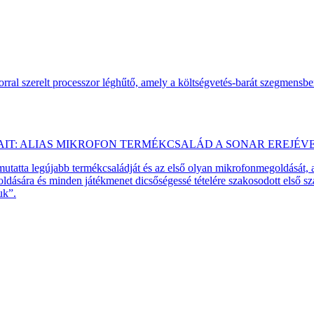
ral szerelt processzor léghűtő, amely a költségvetés-barát szegmensb
AIT: ALIAS MIKROFON TERMÉKCSALÁD A SONAR EREJÉV
emutatta legújabb termékcsaládját és az első olyan mikrofonmegoldását,
dására és minden játékmenet dicsőségessé tételére szakosodott első 
uk”.