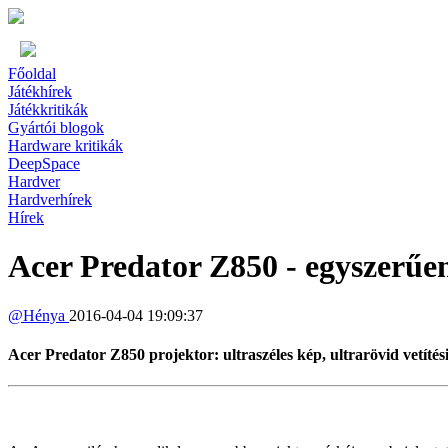
Főoldal
Játékhírek
Játékkritikák
Gyártói blogok
Hardware kritikák
DeepSpace
Hardver
Hardverhírek
Hírek
Acer Predator Z850 - egyszerűen
@
Hénya
2016-04-04 19:09:37
Acer Predator Z850 projektor: ultraszéles kép, ultrarövid vetítési