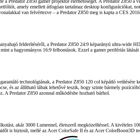
e a Predator Z850 gamer projektor elérhetőségét. A Predator Z850 a vil
ortfóliót, amely emellett átfogóan tartalmaz desktop konfigurációkat, n
vonalakkal van felvértezve – a Predator Z850 meg is kapta a CES 2016 
nyahajó felderítéséről, a Predator Z850 24:9 képarányú ultra-wide HD 
, mint a hagyományos 16:9 felbontások. Ezzel a gamer perifériás látásá
garantáló technológiának, a Predator Z850 120 col képátló vetítésére kép
encse, és az állítható lábak lehetővé teszik, hogy szinte bármely pozíció
ihoz. A Predator Z850 azonnal működésbe hozható bárhol.
épalkotást, akár 3000 Lumennel, életszerű megközelítéssel. A kivételes 1
időt is biztosít, mellé az Acer ColorSafe II és az Acer ColorBoost3D te