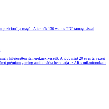
en pozicionálja magát. A termék 130 wattos TDP támogatással
E
 amely kifejezetten gamereknek készült. A több mint 20 éves tervezési
számú prémium gaming audio márka bemutatja az Alias mikrofonokat a