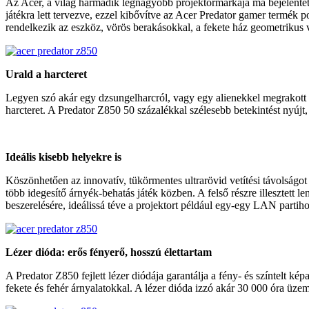
Az Acer, a világ harmadik legnagyobb projektormárkája ma bejelentett
játékra lett tervezve, ezzel kibővítve az Acer Predator gamer termék p
rendelkezik az eszköz, vörös berakásokkal, a fekete ház geometrikus 
Urald a harcteret
Legyen szó akár egy dzsungelharcról, vagy egy alienekkel megrakott a
harcteret. A Predator Z850 50 százalékkal szélesebb betekintést nyújt
Ideális kisebb helyekre is
Köszönhetően az innovatív, tükörmentes ultrarövid vetítési távolságot 
több idegesítő árnyék-behatás játék közben. A felső részre illesztett l
beszerelésére, ideálissá téve a projektort például egy-egy LAN part
Lézer dióda: erős fényerő, hosszú élettartam
A Predator Z850 fejlett lézer diódája garantálja a fény- és színtelt k
fekete és fehér árnyalatokkal. A lézer dióda izzó akár 30 000 óra üzem