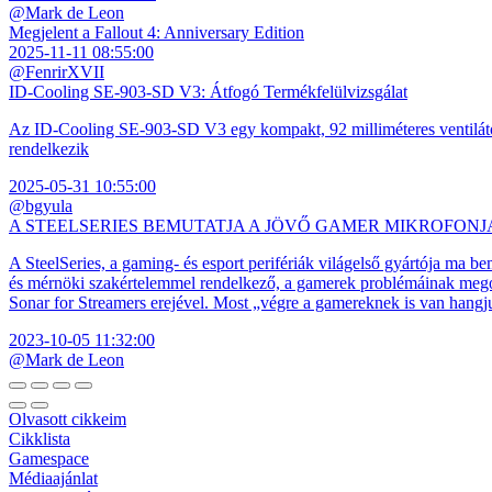
@Mark de Leon
Megjelent a Fallout 4: Anniversary Edition
2025-11-11 08:55:00
@FenrirXVII
ID-Cooling SE-903-SD V3: Átfogó Termékfelülvizsgálat
Az ID-Cooling SE-903-SD V3 egy kompakt, 92 milliméteres ventilátor
rendelkezik
2025-05-31 10:55:00
@bgyula
A STEELSERIES BEMUTATJA A JÖVŐ GAMER MIKROFONJ
A SteelSeries, a gaming- és esport perifériák világelső gyártója ma b
és mérnöki szakértelemmel rendelkező, a gamerek problémáinak megol
Sonar for Streamers erejével. Most „végre a gamereknek is van hangj
2023-10-05 11:32:00
@Mark de Leon
Olvasott cikkeim
Cikklista
Gamespace
Médiaajánlat